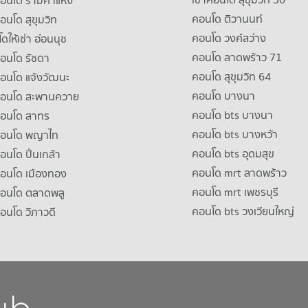
คอนโด รามคําแหง
คอนโด ติวานนท์
คอนโด สุขุมวิท
คอนโด วงศ์สว่าง
ดให้เช่า อ่อนนุช
คอนโด ลาดพร้าว 71
คอนโด รัชดา
คอนโด สุขุมวิท 64
คอนโด แจ้งวัฒนะ
คอนโด บางนา
าคอนโด สะพานควาย
คอนโด bts บางนา
คอนโด สาทร
คอนโด bts บางหว้า
าคอนโด พญาไท
คอนโด bts อุดมสุข
คอนโด ปิ่นเกล้า
คอนโด mrt ลาดพร้าว
คอนโด เมืองทอง
คอนโด mrt เพชรบุรี
คอนโด ตลาดพลู
คอนโด bts วงเวียนใหญ่
คอนโด วิภาวดี