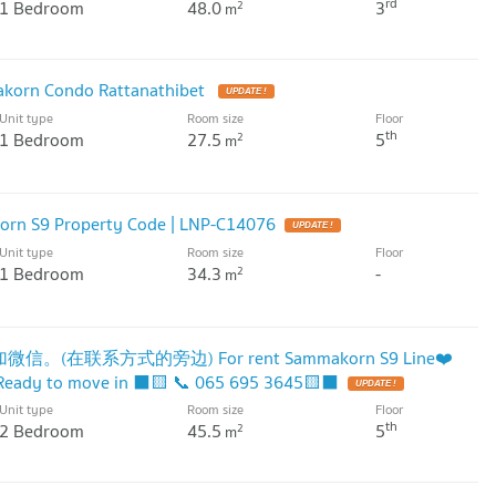
rd
1 Bedroom
48.0
3
2
m
akorn Condo Rattanathibet
UPDATE !
Unit type
Room size
Floor
th
1 Bedroom
27.5
5
2
m
orn S9 Property Code | LNP-C14076
UPDATE !
Unit type
Room size
Floor
1 Bedroom
34.3
-
2
m
信。(在联系方式的旁边) For rent Sammakorn S9 Line❤️
eady to move in ⬛🟨 📞 065 695 3645🟨⬛
UPDATE !
Unit type
Room size
Floor
th
2 Bedroom
45.5
5
2
m