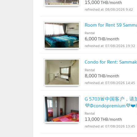
15,000
THB/month
08/08/2026 9:42
Room for Rent S9 Samm
Rental
6,000
THB/month
07/08/2026 19:32
Condo for Rent: Sammak
Rental
8,000
THB/month
07/08/2026 14:45
G 5703🚨中国客户，请加微
💜@condopremium💜❤️R
Rental
13,000
THB/month
07/08/2026 13:45