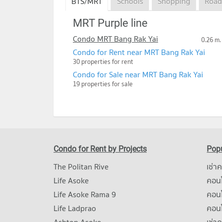
BTS/MRT
Schools
Shopping
Road
MRT Purple line
Condo MRT Bang Rak Yai
0.26 m.
Condo for Rent near MRT Bang Rak Yai
30 properties for rent
Condo for Sale near MRT Bang Rak Yai
19 properties for sale
Condo for Rent by Projects
Popu
The Politan Rive
เช่า
Life Asoke
คอนโ
Life Asoke Rama 9
คอน
Life Ladprao
คอน