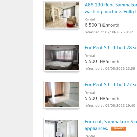
A66-130 Rent Sammakorn S
washing machine. Fully f
Rental
6,500
THB/month
07/08/2026 9:42
For Rent S9 - 1 bed 28 s
Rental
5,500
THB/month
06/08/2026 23:59
For Rent S9 - 1 bed 27 s
Rental
5,500
THB/month
06/08/2026 19:40
For rent, Sammakorn S ni
appliances.
UPDATE !
Rental