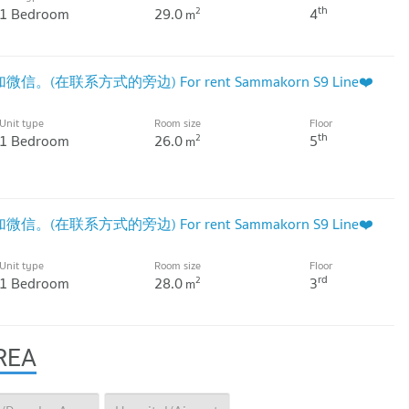
th
1 Bedroom
29.0
4
2
m
信。(在联系方式的旁边) For rent Sammakorn S9 Line❤️
Unit type
Room size
Floor
th
1 Bedroom
26.0
5
2
m
信。(在联系方式的旁边) For rent Sammakorn S9 Line❤️
Unit type
Room size
Floor
rd
1 Bedroom
28.0
3
2
m
REA