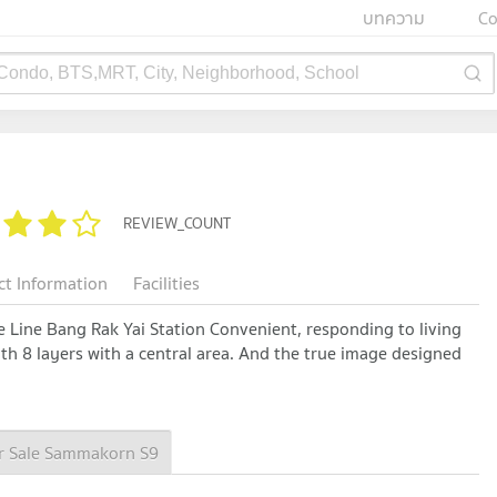
บทความ
Co
 Condo, BTS,MRT, City, Neighborhood, School
REVIEW_COUNT
ct Information
Facilities
Line Bang Rak Yai Station Convenient, responding to living
with 8 layers with a central area. And the true image designed
r Sale Sammakorn S9