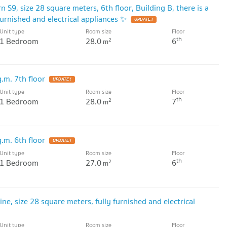
9, size 28 square meters, 6th floor, Building B, there is a
urnished and electrical appliances ✨
UPDATE !
Unit type
Room size
Floor
th
1 Bedroom
28.0
6
2
m
q.m. 7th floor
UPDATE !
Unit type
Room size
Floor
th
1 Bedroom
28.0
7
2
m
q.m. 6th floor
UPDATE !
Unit type
Room size
Floor
th
1 Bedroom
27.0
6
2
m
ne, size 28 square meters, fully furnished and electrical
Unit type
Room size
Floor