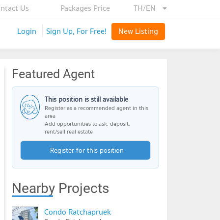
ntact Us
Packages Price
TH/EN
Login
Sign Up, For Free!
New Listing
Featured Agent
This position is still available
Register as a recommended agent in this
area
Add opportunities to ask, deposit,
rent/sell real estate
Register for this position
Nearby Projects
Condo Ratchapruek