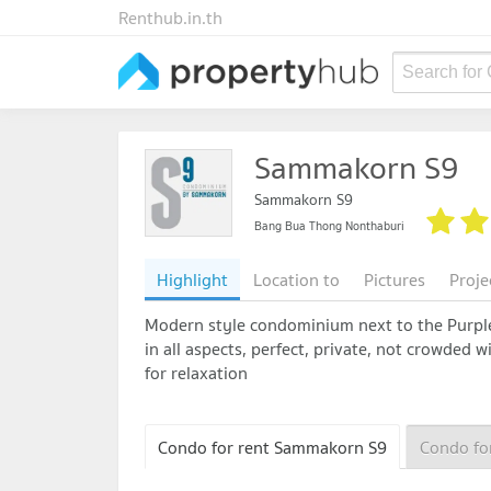
Renthub.in.th
Search for
Sammakorn S9
Sammakorn S9
Bang Bua Thong Nonthaburi
Highlight
Location to
Pictures
Proje
Modern style condominium next to the Purple 
in all aspects, perfect, private, not crowded 
for relaxation
Condo for rent Sammakorn S9
Condo fo