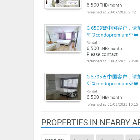
6,500
THB/month
20/07/2026 9:42
G 6509🚨中国客户，请加微
💜@condopremium💜❤️
Rental
6,500
THB/month
Please contact
30/04/2025 20:48
G 5795🚨中国客户，请加微
💜@condopremium💜❤️
Rental
6,500
THB/month
31/03/2025 10:15
PROPERTIES IN NEARBY A