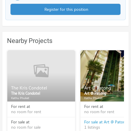
Register for this position
Nearby Projects
The Kris Condotel
Art @ Patong
The Kris Condotel
Art @ Patong
Kathu Phuket
Kathu Phuket
For rent at
For rent at
no room for rent
no room for rent
For sale at
For sale at Art @ Patong
no room for sale
1 listings