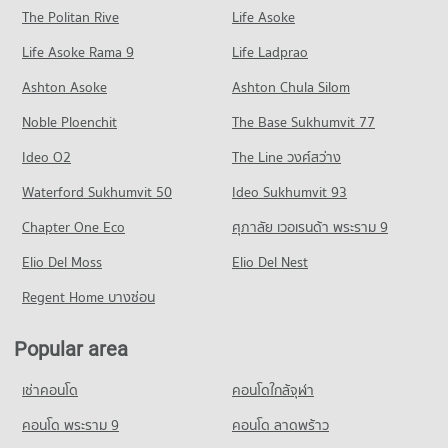
Condo for Sale near Patong Hospital
The Politan Rive
Life Asoke
Condo Patong Beach
123 properties for sale
Life Asoke Rama 9
PROJECT_COUNT
Life Ladprao
Condo for Rent near Patong Beach
Ashton Asoke
Ashton Chula Silom
55 properties for rent
Noble Ploenchit
The Base Sukhumvit 77
Condo for Sale near Patong Beach
73 properties for sale
Ideo O2
The Line วงศ์สว่าง
Waterford Sukhumvit 50
Ideo Sukhumvit 93
Chapter One Eco
ศุภาลัย เวอเรนด้า พระราม 9
Elio Del Moss
Elio Del Nest
Regent Home บางซ่อน
Popular area
เช่าคอนโด
คอนโดใกล้จุฬา
คอนโด พระราม 9
คอนโด ลาดพร้าว