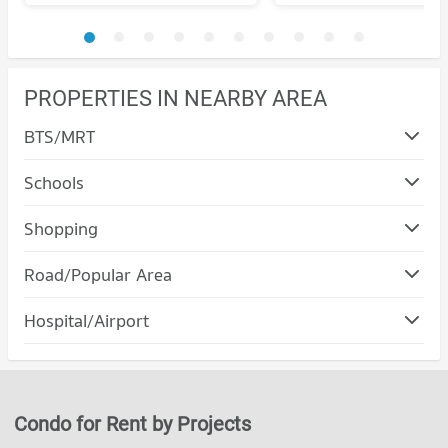
PROPERTIES IN NEARBY AREA
BTS/MRT
Schools
Shopping
Road/Popular Area
Condo Kathu Phuket
Hospital/Airport
PROJECT_COUNT
Condo Patong Hospital
Condo for Rent in Kathu Phuket
PROJECT_COUNT
222 properties for rent
Condo for Rent near Patong Hospital
Condo for Sale in Kathu Phuket
Condo for Rent by Projects
87 properties for rent
289 properties for sale