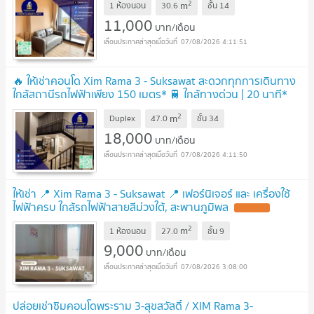
2
m
1 ห้องนอน
30.6
ชั้น
14
11,000
บาท/เดือน
07/08/2026 4:11:51
🔥 ให้เช่าคอนโด Xim Rama 3 - Suksawat สะดวกทุกการเดินทาง
ใกล้สถานีรถไฟฟ้าเพียง 150 เมตร* 🚆 ใกล้ทางด่วน | 20 นาที*
ถึง One Bangkok
2
m
Duplex
47.0
ชั้น
34
18,000
บาท/เดือน
07/08/2026 4:11:50
ให้เช่า 📍 Xim Rama 3 - Suksawat 📍 เฟอร์นิเจอร์ และ เครื่องใช้
ไฟฟ้าครบ ใกล้รถไฟฟ้าสายสีม่วงใต้, สะพานภูมิพล
2
m
1 ห้องนอน
27.0
ชั้น
9
9,000
บาท/เดือน
07/08/2026 3:08:00
ปล่อยเช่าซิมคอนโดพระราม 3-สุขสวัสดิ์ / XIM Rama 3-