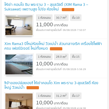
ให้เช่า คอนโด ซิม พระราม 3 – สุขสวัสดิ์ (XIM Rama 3 –
Suksawat) เพดานสูง โปร่ง ห้องใหม่
2
m
1 ห้องนอน
30.7
ชั้น
10
11,000
บาท/เดือน
06/08/2026 7:50:07
Xim Rama3 ปีใหม่ห้องใหม่ วิวเเม่น้ำ ส่วนกลางเริศ เครื่องใช้ไฟฟ้า
ครบ เฟอร์นิเจอร์ ใหม่ทั้งหมด
2
m
1 ห้องนอน
28.0
ชั้น
15
10,000
บาท/เดือน
05/08/2026 5:56:29
❗️เจ้าของปล่อยเอง❗️ ให้เช่าคอนโด Xim พระราม 3-สุขสวัสดิ์ ห้อง
ใหญ่ วิวแม่น้ำ
2
m
1 ห้องนอน
31.2
ชั้น
17
10,000
บาท/เดือน
05/08/2026 4:24:36