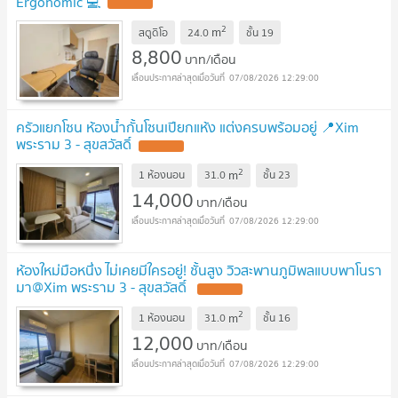
Ergonomic 💻
2
m
สตูดิโอ
24.0
ชั้น
19
8,800
บาท/เดือน
07/08/2026 12:29:00
ครัวแยกโซน ห้องน้ำกั้นโซนเปียกแห้ง แต่งครบพร้อมอยู่ 📍Xim
พระราม 3 - สุขสวัสดิ์
2
m
1 ห้องนอน
31.0
ชั้น
23
14,000
บาท/เดือน
07/08/2026 12:29:00
ห้องใหม่มือหนึ่ง ไม่เคยมีใครอยู่! ชั้นสูง วิวสะพานภูมิพลแบบพาโนรา
มา@Xim พระราม 3 - สุขสวัสดิ์
2
m
1 ห้องนอน
31.0
ชั้น
16
12,000
บาท/เดือน
07/08/2026 12:29:00