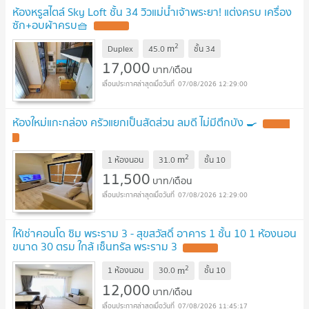
ห้องหรูสไตล์ Sky Loft ชั้น 34 วิวแม่น้ำเจ้าพระยา! แต่งครบ เครื่อง
ซัก+อบผ้าครบ🧺
2
m
Duplex
45.0
ชั้น
34
17,000
บาท/เดือน
07/08/2026 12:29:00
ห้องใหม่แกะกล่อง ครัวแยกเป็นสัดส่วน ลมดี ไม่มีตึกบัง 🍳
2
m
1 ห้องนอน
31.0
ชั้น
10
11,500
บาท/เดือน
07/08/2026 12:29:00
ให้เช่าคอนโด ซิม พระราม 3 - สุขสวัสดิ์ อาคาร 1 ชั้น 10 1 ห้องนอน
ขนาด 30 ตรม ใกล้ เซ็นทรัล พระราม 3
2
m
1 ห้องนอน
30.0
ชั้น
10
12,000
บาท/เดือน
07/08/2026 11:45:17