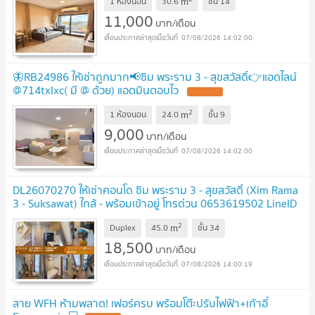
m
1 ห้องนอน
30.6
ชั้น
14
11,000
บาท/เดือน
07/08/2026 14:02:00
🦋RB24986 ให้เช่าถูกมาก📢ซิม พระราม 3 - สุขสวัสดิ์👉แอดไลน์
@714txlxc( มี @ ด้วย) แอดมินตอบไว
2
m
1 ห้องนอน
24.0
ชั้น
9
9,000
บาท/เดือน
07/08/2026 14:02:00
DL26070270 ให้เช่าคอนโด ซิม พระราม 3 - สุขสวัสดิ์ (Xim Rama
3 - Suksawat) ใกล้ - พร้อมเข้าอยู่ โทรด่วน 0653619502 LineID
@952jdxxk
2
m
Duplex
45.0
ชั้น
34
18,500
บาท/เดือน
07/08/2026 14:00:19
สาย WFH ห้ามพลาด! เฟอร์ครบ พร้อมโต๊ะปรับไฟฟ้า+เก้าอี้