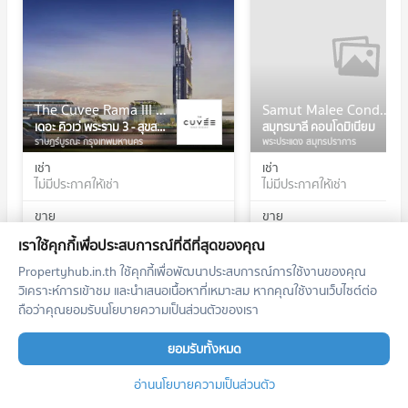
The Cuvee Rama III - Suksawat
Samut Malee Condominium
เดอะ คิวเว่ พระราม 3 - สุขสวัสดิ์
สมุทรมาลี คอนโดมิเนียม
ราษฎร์บูรณะ กรุงเทพมหานคร
พระประแดง สมุทรปราการ
เช่า
เช่า
ไม่มีประกาศให้เช่า
ไม่มีประกาศให้เช่า
ขาย
ขาย
ไม่มีประกาศขาย
ไม่มีประกาศขาย
เราใช้คุกกี้เพื่อประสบการณ์ที่ดีที่สุดของคุณ
Propertyhub.in.th ใช้คุกกี้เพื่อพัฒนาประสบการณ์การใช้งานของคุณ
วิเคราะห์การเข้าชม และนำเสนอเนื้อหาที่เหมาะสม หากคุณใช้งานเว็บไซต์ต่อ
ถือว่าคุณยอมรับนโยบายความเป็นส่วนตัวของเรา
ทำเลใกล้เคียง
ยอมรับทั้งหมด
รถไฟฟ้า
อ่านนโยบายความเป็นส่วนตัว