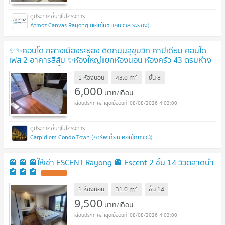
Atmoz Canvas Rayong (แอทโมซ แคนวาส ระยอง)
✨✨คอนโด กลางเมืองระยอง ติดถนนสุขุมวิท คาปิเดียม คอนโด
เฟส 2 อาคารสีส้ม ✨ห้องใหญ่แยกห้องนอน ห้องครัว 43 ตรมห่าง
ห้างแหลมทอง ชั้น8
UPDATE !
2
m
1 ห้องนอน
43.0
ชั้น
8
6,000
บาท/เดือน
08/08/2026 4:03:00
Carpidiem Condo Town (คาร์พิเดี้ยม คอนโดทาวน์)
🏤 🏤 🏤ให้เช่า ESCENT Rayong 🏦 Escent 2 ชั้น 14 วิวตลาดน้ำ
🏤 🏤 🏤
UPDATE !
2
m
1 ห้องนอน
31.0
ชั้น
14
9,500
บาท/เดือน
08/08/2026 4:03:00