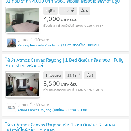
31 ตรม ราคา 4,000 บาท พร้อมเฟอร์และเครื่องใช้ไฟฟ้าตามรูป
2
m
สตูดิโอ
31.0
ชั้น
6
4,000
บาท/เดือน
19/07/2026 4:44:37
Rayong Riverside Residence (ระยอง ริเวอร์ไซด์ เรสซิเดนซ์)
ให้เช่า Atmoz Canvas Rayong | 1 Bed ติดเซ็นทรัลระยอง | Fully
Furnished พร้อมอยู่
2
m
1 ห้องนอน
23.4
ชั้น
2
8,500
บาท/เดือน
13/07/2026 4:50:39
Atmoz Canvas Rayong (แอทโมซ แคนวาส ระยอง)
ให้เช่า Atmoz Canvas Rayong ห้องวิวสระ ติดเซ็นทรัลระยอง
เครื่องใช้ไฟฟ้าใหม่แกะกล่อง