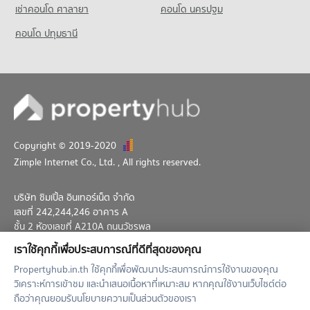
เช่าคอนโด ศาลายา
คอนโด นครปฐม
คอนโด ปทุมธานี
Copyright © 2019-2020
Zimple Internet Co., Ltd.
, All rights reserved.
บริษัท ซิมเปิ้ล อินเทอร์เน็ต จำกัด
เลขที่ 242,244,246 อาคาร A
ชั้น 2 ห้องเลขที่ A210A ถนนวัชรพล
แขวงท่าแร้ง เขตบางเขน กทม. 10230
เราใช้คุกกี้เพื่อประสบการณ์ที่ดีที่สุดของคุณ
02-026-3049
support@propertyhub.in.th
Propertyhub.in.th ใช้คุกกี้เพื่อพัฒนาประสบการณ์การใช้งานของคุณ
วิเคราะห์การเข้าชม และนำเสนอเนื้อหาที่เหมาะสม หากคุณใช้งานเว็บไซต์ต่อ
Term of Service
Privacy Policy
Contact
ถือว่าคุณยอมรับนโยบายความเป็นส่วนตัวของเรา