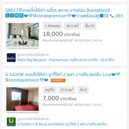
G8617💛คอนโดให้เช่า เมโทร สกาย บางซ่อน อินเตอร์เชนจ์
🅻🅸🅽🅴❤️💜@condopremium💜❤️ว่างพร้อมอยู่⬛🟨 📞 065
695 3645🟨⬛
2
m
1 ห้องนอน
40.0
ชั้น
20
18,000
บาท/เดือน
06/08/2026 1:30:34
Metro Sky Bangsue - Prachachuen (เมโทร สกาย บางซื่อ - ประชาชื่น)
G 5426🚨 คอนโดให้เช่า ยู ดีไลท์ 2 แอท บางซื่อ สเตชั่น Line❤️💜
@condopremium💜❤️
2
m
สตูดิโอ
27.0
ชั้น
8
7,000
บาท/เดือน
06/08/2026 1:20:00
U Delight 2 @ Bang Sue Station (ยู ดีไลท์ 2 แอท บางซื่อ สเตชั่น)