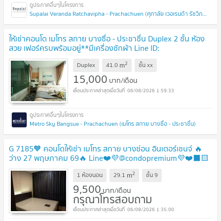
Supalai Veranda Ratchavipha - Prachachuen (ศุภาลัย เวอเรนด้า รัชวิภา - ประชาชื่น)
ให้เช่าคอนโด เมโทร สกาย บางซื่อ - ประชาชื่น Duplex 2 ชั้น ห้อง
สวย เฟอร์ครบพร้อมอยู่**มีเครื่องซักผ้า Line ID:
@ppagent
2
m
Duplex
41.0
ชั้น
xx
15,000
บาท/เดือน
06/08/2026 1:59:33
Metro Sky Bangsue - Prachachuen (เมโทร สกาย บางซื่อ - ประชาชื่น)
G 7185🧡 คอนโดให้เช่า เมโทร สกาย บางซ่อน อินเตอร์เชนจ์ 🔥
ว่าง 27 พฤษภาคม 69🔥 Line❤️💜@condopremium💜❤️⬛🟨
📞 065 695 3645🟨⬛
2
m
1 ห้องนอน
29.1
ชั้น
9
9,500
บาท/เดือน
กรุณาโทรสอบถาม
06/08/2026 1:35:00