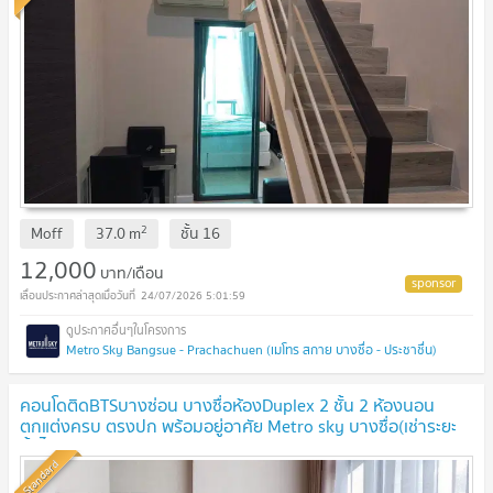
2
Moff
37.0
m
ชั้น
16
12,000
บาท/เดือน
24/07/2026 5:01:59
Metro Sky Bangsue - Prachachuen (เมโทร สกาย บางซื่อ - ประชาชื่น)
คอนโดติดBTSบางซ่อน บางซื่อห้องDuplex 2 ชั้น 2 ห้องนอน
ตกแต่งครบ ตรงปก พร้อมอยู่อาศัย Metro sky บางซื่อ(เช่าระยะ
สั้นได้ค่ะ) line:Rangsima07
Standard