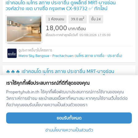
เช่าคอนโด เมโทร สกาย ประชาชื่น ดูเพล็กซ์ MRT-บางซ่อน
วงศ์สว่าง เขต บางซื่อ กรุงเทพ CX-93732 ✅ ทักไลน์
@connexproperty ตอบทันที ทีมงานมืออาชีพ ✅
2
m
1 ห้องนอน
39.0
ชั้น
24
18,000
บาท/เดือน
05/08/2026 17:05:00
Metro Sky Bangsue - Prachachuen (เมโทร สกาย บางซื่อ - ประชาชื่น)
🔥🔥🔥 เช่าคอนโด เมโทร สกาย ประชาชื่น MRT-บางซ่อน
วงศ์สว่าง เขต บางซื่อ กรุงเทพ CX-131505 ✅ ทักไลน์
@connexproperty ตอบทันที ทีมงานมืออาชีพ ✅ 🔥🔥🔥
เราใช้คุกกี้เพื่อประสบการณ์ที่ดีที่สุดของคุณ
2
m
1 ห้องนอน
27.7
ชั้น
3
Propertyhub.in.th ใช้คุกกี้เพื่อพัฒนาประสบการณ์การใช้งานของคุณ
11,000
บาท/เดือน
วิเคราะห์การเข้าชม และนำเสนอเนื้อหาที่เหมาะสม หากคุณใช้งานเว็บไซต์ต่อ
05/08/2026 17:05:00
ถือว่าคุณยอมรับนโยบายความเป็นส่วนตัวของเรา
ยอมรับทั้งหมด
Metro Sky Bangsue - Prachachuen (เมโทร สกาย บางซื่อ - ประชาชื่น)
อ่านนโยบายความเป็นส่วนตัว