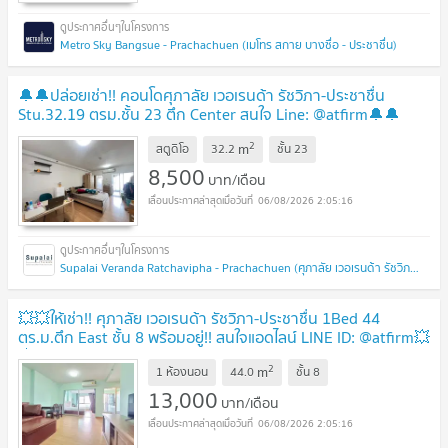
Metro Sky Bangsue - Prachachuen (เมโทร สกาย บางซื่อ - ประชาชื่น)
🔔🔔ปล่อยเช่า!! คอนโดศุภาลัย เวอเรนด้า รัชวิภา-ประชาชื่น
Stu.32.19 ตรม.ชั้น 23 ตึก Center สนใจ Line: @atfirm🔔🔔
2
m
สตูดิโอ
32.2
ชั้น
23
8,500
บาท/เดือน
06/08/2026 2:05:16
Supalai Veranda Ratchavipha - Prachachuen (ศุภาลัย เวอเรนด้า รัชวิภา - ประชาชื่น)
💥💥ให้เช่า!! ศุภาลัย เวอเรนด้า รัชวิภา-ประชาชื่น 1Bed 44
ตร.ม.ตึก East ชั้น 8 พร้อมอยู่!! สนใจแอดไลน์ LINE ID: @atfirm💥
💥
2
m
1 ห้องนอน
44.0
ชั้น
8
13,000
บาท/เดือน
06/08/2026 2:05:16