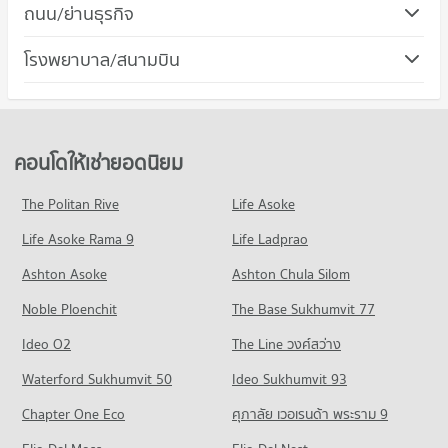
คอนโด ตลาดอมรพันธ์
ถนน/ย่านธุรกิจ
251 โครงการ
คอนโด ถนนงามวงศ์วาน
โรงพยาบาล/สนามบิน
คอนโดให้เช่า ตลาดอมรพันธ์
199 โครงการ
มีคอนโดให้เช่า 6,646 ประกาศ
คอนโดให้เช่า ถนนงามวงศ์วาน
ขายคอนโด ตลาดอมรพันธ์
มีคอนโดให้เช่า 3,138 ประกาศ
มีคอนโดขาย 2,640 ประกาศ
ขายคอนโด ถนนงามวงศ์วาน
คอนโดให้เช่ายอดนิยม
มีคอนโดขาย 1,817 ประกาศ
The Politan Rive
Life Asoke
คอนโด ถนนวิภาวดีรังสิต
Life Asoke Rama 9
610 โครงการ
Life Ladprao
คอนโดให้เช่า ถนนวิภาวดีรังสิต
Ashton Asoke
Ashton Chula Silom
มีคอนโดให้เช่า 18,436 ประกาศ
Noble Ploenchit
The Base Sukhumvit 77
ขายคอนโด ถนนวิภาวดีรังสิต
มีคอนโดขาย 7,604 ประกาศ
Ideo O2
The Line วงศ์สว่าง
คอนโด ถนนพหลโยธิน
Waterford Sukhumvit 50
Ideo Sukhumvit 93
700 โครงการ
Chapter One Eco
ศุภาลัย เวอเรนด้า พระราม 9
คอนโดให้เช่า ถนนพหลโยธิน