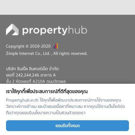
คอนโด พหลโยธิน 34/1
1 โครงการ
คอนโดให้เช่า พหลโยธิน 34/1
มีคอนโดให้เช่า 20 ประกาศ
ขายคอนโด พหลโยธิน 34/1
มีคอนโดขาย 15 ประกาศ
Copyright © 2019-2020
คอนโด พหลโยธิน 38
Zimple Internet Co., Ltd.
, All rights reserved.
1 โครงการ
คอนโดให้เช่า พหลโยธิน 38
บริษัท ซิมเปิ้ล อินเทอร์เน็ต จำกัด
มีคอนโดให้เช่า 55 ประกาศ
เลขที่ 242,244,246 อาคาร A
ขายคอนโด พหลโยธิน 38
ชั้น 2 ห้องเลขที่ A210A ถนนวัชรพล
มีคอนโดขาย 46 ประกาศ
แขวงท่าแร้ง เขตบางเขน กทม. 10230
เราใช้คุกกี้เพื่อประสบการณ์ที่ดีที่สุดของคุณ
02-026-3049
support@propertyhub.in.th
คอนโด พหลโยธิน 41
Propertyhub.in.th ใช้คุกกี้เพื่อพัฒนาประสบการณ์การใช้งานของคุณ
วิเคราะห์การเข้าชม และนำเสนอเนื้อหาที่เหมาะสม หากคุณใช้งานเว็บไซต์ต่อ
2 โครงการ
Term of Service
Privacy Policy
Contact
ถือว่าคุณยอมรับนโยบายความเป็นส่วนตัวของเรา
คอนโดให้เช่า พหลโยธิน 41
มีคอนโดให้เช่า 58 ประกาศ
Verified by
ยอมรับทั้งหมด
ขายคอนโด พหลโยธิน 41