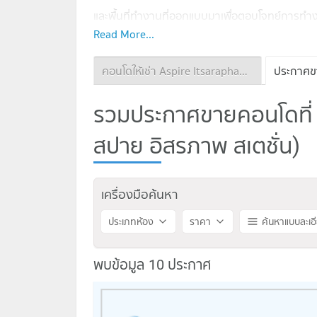
และพื้นที่ทำงานที่ออกแบบมาเพื่อตอบโจทย์การท
Read More...
การเดินทางสะดวก
ทางด่วนเฉลิมมหานคร
คอนโดให้เช่า Aspire Itsaraphap Station
BTS ช่องนนทรี
รวมประกาศขายคอนโดที่ 
ใกล้แหล่งอำนวยความสะดวก
ตลาดรุ่งเจริญ
สปาย อิสรภาพ สเตชั่น)
Central พระราม 3
The Up พระราม 3
Lotus พระราม 3
เครื่องมือค้นหา
ตลาดนางลิ้นจี่
Int Intersect
ประเภทห้อง
ราคา
ค้นหาแบบละเอ
Makro สาทร
Terminal 21 พระราม 3
Tree On 3
พบข้อมูล 10 ประกาศ
Asiatique
Icon Siam
โรงพยาบาลเซนต์หลุยส์