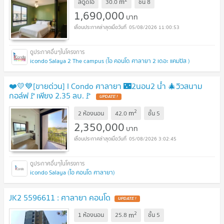
m
สตูดิโอ
30.0
ชั้น
8
1,690,000
บาท
05/08/2026 11:00:53
icondo Salaya 2 The campus (ไอ คอนโด ศาลายา 2 เดอะ แคมปัส )
❤️💛💙[ขายด่วน] I Condo ศาลายา 🌃2นอน2 น้ำ ​🎄วิวสนาม
กอล์ฟ​🚩เพียง 2.35 ลบ.​🚩
2
m
2 ห้องนอน
42.0
ชั้น
5
2,350,000
บาท
05/08/2026 3:02:45
icondo Salaya (ไอ คอนโด ศาลายา)
JK2 5596611 : ศาลายา คอนโด
2
m
1 ห้องนอน
25.8
ชั้น
5