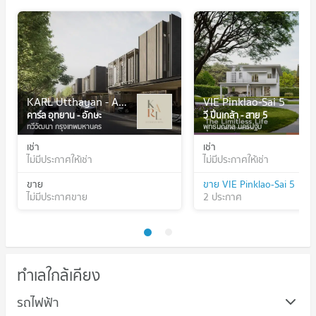
KARL Utthayan - Aksa
VIE Pinklao-Sai 5
คาร์ล อุทยาน - อักษะ
วี ปิ่นเกล้า - สาย 5
ทวีวัฒนา กรุงเทพมหานคร
พุทธมณฑล นครปฐม
เช่า
เช่า
ไม่มีประกาศให้เช่า
ไม่มีประกาศให้เช่า
ขาย
ขาย VIE Pinklao-Sai 5
ไม่มีประกาศขาย
2 ประกาศ
ทำเลใกล้เคียง
รถไฟฟ้า