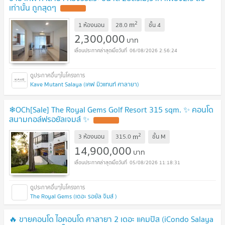
เท่านั้น ถูกสุดๆ
2
m
1 ห้องนอน
28.0
ชั้น
4
2,300,000
บาท
06/08/2026 2:56:24
Kave Mutant Salaya (เคฟ มิวแทนท์ ศาลายา)
❄OCh[Sale] The Royal Gems Golf Resort 315 sqm. ✨ คอนโด
สนามกอล์ฟรอยัลเจมส์ ✨
2
m
3 ห้องนอน
315.0
ชั้น
M
14,900,000
บาท
05/08/2026 11:18:31
The Royal Gems (เดอะ รอยัล จิมส์ )
🔥 ขายคอนโด ไอคอนโด ศาลายา 2 เดอะ แคมปัส (iCondo Salaya