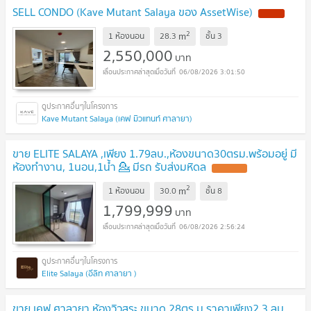
SELL CONDO (Kave Mutant Salaya ของ AssetWise)
2
m
1 ห้องนอน
28.3
ชั้น
3
2,550,000
บาท
06/08/2026 3:01:50
Kave Mutant Salaya (เคฟ มิวแทนท์ ศาลายา)
ขาย ELITE SALAYA ​,เพียง 1.79ลบ.,ห้องขนาด30ตรม.พร้อมอยู่ มี
ห้องทำงาน,​ 1นอน,1น้ำ 💁 มีรถ รับส่งมหิดล
2
m
1 ห้องนอน
30.0
ชั้น
8
1,799,999
บาท
06/08/2026 2:56:24
Elite Salaya (อีลิท ศาลายา )
ขาย เคฟ ศาลายา ห้องวิวสระ ขนาด 28ตร.ม,ราคาเพียง2.3 ลบ