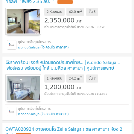
กอล์ฟ​🚩เพียง 2.35 ลบ.​🚩
2
m
2 ห้องนอน
42.0
ชั้น
5
2,350,000
บาท
05/08/2026 3:02:45
icondo Salaya (ไอ คอนโด ศาลายา)
🤑ราคาร้อนแรงส์เหมือนแดดประเทศไทย... | iCondo Salaya 1
เฟอร์ครบ พร้อมอยู่ ใกล้ ม.มหิดล ศาลายา | ศูนย์การแพทย์
กาญจนาฯ | เดินทางสะดวกบรมราชชนนี
2
m
1 ห้องนอน
24.2
ชั้น
7
1,200,000
บาท
04/08/2026 11:43:52
icondo Salaya (ไอ คอนโด ศาลายา)
OWTA020924 ขายคอนโด Zelle Salaya (เซล ศาลายา) ห้อง 2