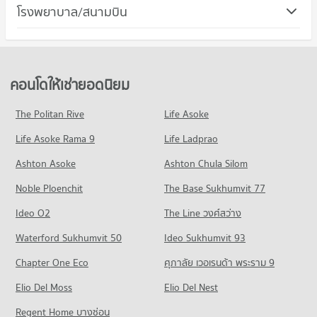
โรงพยาบาล/สนามบิน
คอนโดให้เช่า เดอะ ศาลายา เลเชอร์ปาร์ค
ขายคอนโด ม.มหิดล ศาลายา
มีคอนโดให้เช่า 152 ประกาศ
มีคอนโดขาย 382 ประกาศ
ขายคอนโด เดอะ ศาลายา เลเชอร์ปาร์ค
คอนโด ม.เทคโนโลยีราชมงคลรัตนโกสินทร์
มีคอนโดขาย 182 ประกาศ
32 โครงการ
คอนโดให้เช่ายอดนิยม
คอนโดให้เช่า ม.เทคโนโลยีราชมงคลรัตนโกสินทร์
มีคอนโดให้เช่า 149 ประกาศ
The Politan Rive
Life Asoke
ขายคอนโด ม.เทคโนโลยีราชมงคลรัตนโกสินทร์
Life Asoke Rama 9
Life Ladprao
มีคอนโดขาย 115 ประกาศ
Ashton Asoke
Ashton Chula Silom
Noble Ploenchit
The Base Sukhumvit 77
Ideo O2
The Line วงศ์สว่าง
Waterford Sukhumvit 50
Ideo Sukhumvit 93
Chapter One Eco
ศุภาลัย เวอเรนด้า พระราม 9
Elio Del Moss
Elio Del Nest
Regent Home บางซ่อน