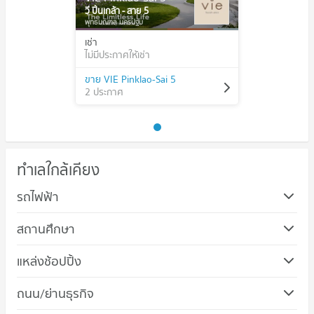
วี ปิ่นเกล้า - สาย 5
พุทธมณฑล นครปฐม
เช่า
ไม่มีประกาศให้เช่า
ขาย VIE Pinklao-Sai 5
2 ประกาศ
ทำเลใกล้เคียง
รถไฟฟ้า
สถานศึกษา
คอนโด ม.มหิดล ศาลายา
แหล่งช้อปปิ้ง
89 โครงการ
คอนโด เดอะ ศาลายา เลเชอร์ปาร์ค
ถนน/ย่านธุรกิจ
คอนโดให้เช่า ม.มหิดล ศาลายา
45 โครงการ
มีคอนโดให้เช่า 176 ประกาศ