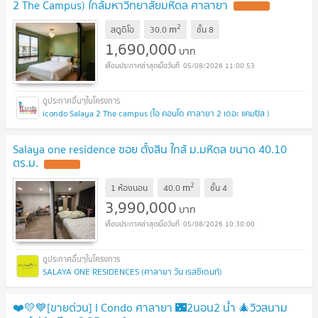
2 The Campus) ใกล้มหาวิทยาลัยมหิดล ศาลายา
2
m
สตูดิโอ
30.0
ชั้น
8
1,690,000
บาท
05/08/2026 11:00:53
icondo Salaya 2 The campus (ไอ คอนโด ศาลายา 2 เดอะ แคมปัส )
Salaya one residence ซอย ตั้งสิน ใกล้ ม.มหิดล ขนาด 40.10
ตร.ม.
2
m
1 ห้องนอน
40.0
ชั้น
4
3,990,000
บาท
05/08/2026 10:30:00
SALAYA ONE RESIDENCES (ศาลายา วัน เรสซิเดนท์)
❤️💛💙[ขายด่วน] I Condo ศาลายา 🌃2นอน2 น้ำ ​🎄วิวสนาม