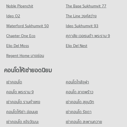
Noble Ploenchit
The Base Sukhumvit 77
ขายคอนโด รังสิต คลองสาม
มีคอนโดขาย 196 ประกาศ
Ideo O2
The Line วงศ์สว่าง
คอนโด ดรีมเวิลด์
Waterford Sukhumvit 50
Ideo Sukhumvit 93
354 โครงการ
Chapter One Eco
ศุภาลัย เวอเรนด้า พระราม 9
คอนโดให้เช่า ดรีมเวิลด์
Elio Del Moss
มีคอนโดให้เช่า 468 ประกาศ
Elio Del Nest
ขายคอนโด ดรีมเวิลด์
Regent Home บางซ่อน
มีคอนโดขาย 1,003 ประกาศ
คอนโดให้เช่ายอดนิยม
เช่าคอนโด
คอนโดใกล้จุฬา
คอนโด พระราม 9
คอนโด ลาดพร้าว
เช่าคอนโด รามคําแหง
เช่าคอนโด สุขุมวิท
คอนโดให้เช่า อ่อนนุช
เช่าคอนโด รัชดา
เช่าคอนโด แจ้งวัฒนะ
เช่าคอนโด สะพานควาย