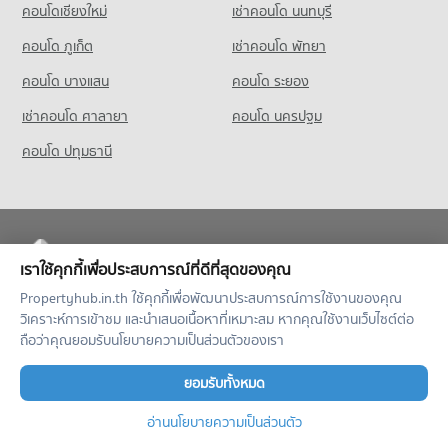
คอนโดเชียงใหม่
เช่าคอนโด นนทบุรี
คอนโด ภูเก็ต
เช่าคอนโด พัทยา
คอนโด บางแสน
คอนโด ระยอง
เช่าคอนโด ศาลายา
คอนโด นครปฐม
คอนโด ปทุมธานี
เราใช้คุกกี้เพื่อประสบการณ์ที่ดีที่สุดของคุณ
Propertyhub.in.th ใช้คุกกี้เพื่อพัฒนาประสบการณ์การใช้งานของคุณ
Copyright © 2019-2020
วิเคราะห์การเข้าชม และนำเสนอเนื้อหาที่เหมาะสม หากคุณใช้งานเว็บไซต์ต่อ
Zimple Internet Co., Ltd.
, All rights reserved.
ถือว่าคุณยอมรับนโยบายความเป็นส่วนตัวของเรา
ยอมรับทั้งหมด
บริษัท ซิมเปิ้ล อินเทอร์เน็ต จำกัด
เลขที่ 242,244,246 อาคาร A
อ่านนโยบายความเป็นส่วนตัว
ชั้น 2 ห้องเลขที่ A210A ถนนวัชรพล