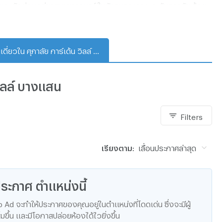
่น และพักผ่อนอย่างสบายอารมณ์ ในสังคมคุณภาพ ระดับศุภาลัย ด้วย
ล้อง CCTV บริเวณทางเข้า-ออก และพนักงานรักษาความปลอดภัย
บ้านเดี่ยวใน ศุภาลัย การ์เด้น วิลล์ บางแสน
 วิลล์ บางแสน
Filters
เรียงตาม:
เลื่อนประกาศล่าสุด
ะกาศ ตำแหน่งนี้
d จะทำให้ประกาศของคุณอยู่ในตำแหน่งที่โดดเด่น ซึ่งจะมีผู้
มขึ้น และมีโอกาสปล่อยห้องได้ไวยิ่งขึ้น