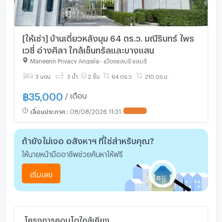
[ให้เช่า] บ้านเดี่ยวหลังมุม 64 ตร.ว. มณีรินทร์ ไพร
เวซี่ อ่างศิลา ใกล้เซ็นทรัลและบางแสน
Maneerin Privacy Angsila
-
เมืองชลบุรี ชลบุรี
ให้เช่า
3 นอน
3 น้ำ
2 ชั้น
64 ตร.ว.
210 ตร.ม.
฿
35,000
/ เดือน
เลื่อนประกาศ
:
08/08/2026 11:31
UPDATE !
ถ้ายังไม่เจอ อสังหาฯ ที่ใช่สำหรับคุณ?
ให้นายหน้ามืออาชีพช่วยค้นหาให้ฟรี
เริ่มเลย
โครงการคอนโดใกล้เคียง