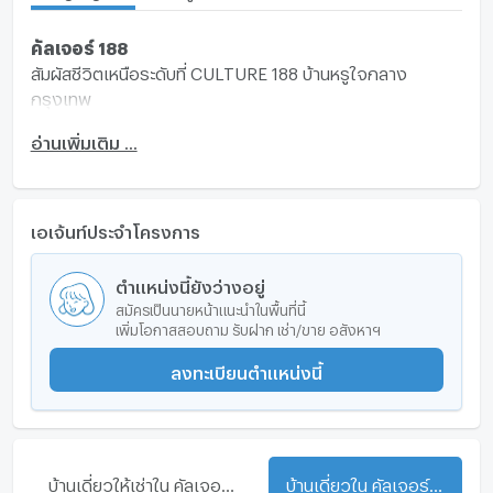
คัลเจอร์ 188
สัมผัสชีวิตเหนือระดับที่ CULTURE 188 บ้านหรูใจกลาง
กรุงเทพ
บ้านหรูสไตล์วิลล่า หลังเดี่ยวสูง 4 ชั้น
อ่านเพิ่มเติม ...
มิติใหม่ของที่อยู่อาศัยหรูหราด้วยเอกลักษณ์ของ "การผสม
ผสานทางวัฒนธรรม + การปรับแต่งระดับไฮเอนด์"
เพื่อยกระดับคุณภาพชีวิตของกลุ่มผู้มีสินทรัพย์สูงในปัจจุบัน
ด้วยมาตรฐานระดับเพชร
เอเจ้นท์ประจำโครงการ
ตั้งแต่การคัดเลือกที่ดิน มาตรฐานการก่อสร้าง ไปจนถึงการ
ส่งมอบโครงการ
ตำแหน่งนี้ยังว่างอยู่
ให้ความสำคัญกับที่ดินทุกผืนและยึดมั่นในมาตรฐานทางวิชาชีพ
สมัครเป็นนายหน้าแนะนำในพื้นที่นี้
เพื่อให้มั่นใจว่าทุกรายละเอียดสมบูรณ์แบบ
เพิ่มโอกาสสอบถาม รับฝาก เช่า/ขาย อสังหาฯ
การเดินทางสะดวก
ลงทะเบียนตำแหน่งนี้
ถนนกำแพงเพชร
สถานีแอร์พอร์ตลิงก์มักกะสัน
MRT เพชรบุรี
MRT พระราม 9
BTS อโศก
บ้านเดี่ยวให้เช่าใน คัลเจอร์ 188
บ้านเดี่ยวใน คัลเจอร์ 188