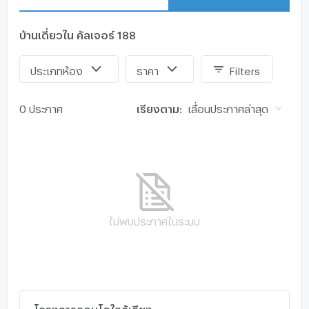
BTS พร้อมพงษ์
ใกล้แหล่งอำนวยความสะดวก
บ้านเดี่ยวใน คัลเจอร์ 188
เจ อเวนิว
คอมมอน ทองหล่อ
ด็อกกี้ มอลล์
ประเภทห้อง
ราคา
Filters
เดอะ เมอร์คิวรี่วิลล์
บิ๊กซี
0 ประกาศ
เรียงตาม:
เลื่อนประกาศล่าสุด
ท็อปส์ ฟู้ด มาร์เช่
เวล่า สินธร วิลเลจ
บราโว่ บีเคเค
ดิ เอ็มควอเทียร์
ดิ เอ็มโพเรียม
เซ็นทรัล ชิดลม
เซ็นทรัล เอ็มบาสซี
ไม่พบประกาศในระบบ
เทอร์มินอล 21 (อโศก)
เอ็มสเฟียร์
เซ็นทรัลเวิลด์
สยามพารากอน
เกตเวย์ เอกมัย
ร.ร.Shrewsbury (พระราม 9)
โครงการคอนโดใกล้เคียง