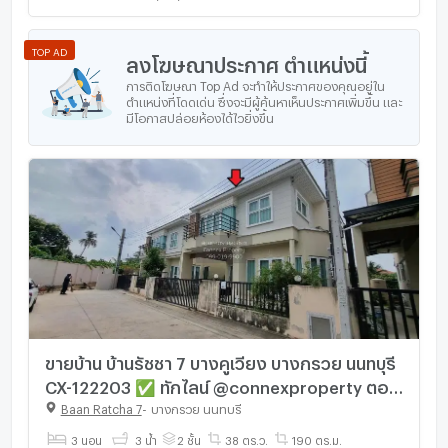
TOP AD
ลงโฆษณาประกาศ ตำแหน่งนี้
การติดโฆษณา Top Ad จะทำให้ประกาศของคุณอยู่ใน
ตำแหน่งที่โดดเด่น ซึ่งจะมีผู้ค้นหาเห็นประกาศเพิ่มขึ้น และ
มีโอกาสปล่อยห้องได้ไวยิ่งขึ้น
ขายบ้าน บ้านรัชชา 7 บางคูเวียง บางกรวย นนทบุรี
CX-122203 ✅ ทักไลน์ @connexproperty ตอบ
ทันที ทีมงานมืออาชีพ ✅
Baan Ratcha 7
-
บางกรวย นนทบุรี
3 นอน
3 น้ำ
2 ชั้น
38 ตร.ว.
190 ตร.ม.