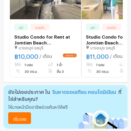
เช่า
คอนโด
เช่า
คอนโด
Studio Condo for Rent at
Studio Condo for Re
Jomtien Beach
Jomtien Beach
บางละมุง ชลบุรี
บางละมุง ชลบุรี
Condominium in Pattaya
Condominium in Pat
฿
10,000
฿
11,000
/ เดือน
/ เดือน
1 นอน
1 น้ำ
1 นอน
1 
30 ตร.ม.
ชั้น 3
30 ตร.ม.
ชั
ยังไม่เจอประกาศ ใน
ริมหาดจอมเทียน คอนโดมิเนียม
ที่
ใช่สำหรับคุณ?
ให้นายหน้ามืออาชีพช่วยค้นหาให้ฟรี
เริ่มเลย