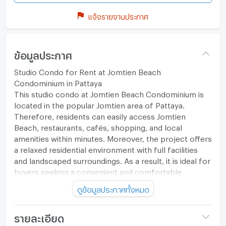
แจ้งรายงานประกาศ
ข้อมูลประกาศ
Studio Condo for Rent at Jomtien Beach
Condominium in Pattaya
This studio condo at Jomtien Beach Condominium is
located in the popular Jomtien area of Pattaya.
Therefore, residents can easily access Jomtien
Beach, restaurants, cafés, shopping, and local
amenities within minutes. Moreover, the project offers
a relaxed residential environment with full facilities
and landscaped surroundings. As a result, it is ideal for
buyers seeking a convenient and comfortable
beachside lifestyle.
ดูข้อมูลประกาศทั้งหมด
The unit is located on the 13th floor and offers a
studio layout with one bathroom and a usable area of
30 sq.m. It comes fully furnished with a fully equipped
รายละเอียด
stylish kitchen, modern bathroom with shower, air