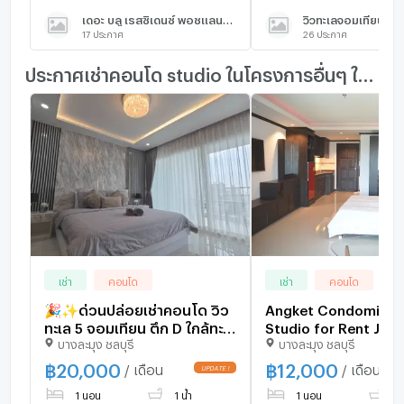
เดอะ บลู เรสซิเดนซ์ พอชแลนด์ 3
วิวทะเลจอมเทียน คอ
17
ประกาศ
26
ประกาศ
ประกาศเช่าคอนโด studio ในโครงการอื่นๆ ใกล้เคียง
เช่า
คอนโด
เช่า
คอนโด
🎉✨️ด่วนปล่อยเช่าคอนโด วิว
Angket Condominiu
ทะเล 5 จอมเทียน ตึก D ใกล้ทะเล
Studio for Rent Jom
บางละมุง ชลบุรี
บางละมุง ชลบุรี
จอมเทียน พัทยา
Pattaya
฿
20,000
฿
12,000
/ เดือน
/ เดือน
1 นอน
1 น้ำ
1 นอน
1 