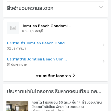
conditioning, feature ceiling, and a private balcony
ชื่อโครงการ
Jomtien Beach
สิ่งอำนวยความสะดวก
with sea view. Consequently, it is ready for immediate
Condominium
move-in or rental use.
ภายในห้อง
ภายในโครงการ
ราคา
12,000
Furthermore, the building provides excellent
/ เดือน
Jomtien Beach Condominium
amenities for comfort and convenience. In addition,
บางละมุง ชลบุรี
เฟอร์นิเจอร์
เงินมัดจำ/ประกัน
1 เดือน
the project offers a secure and well-maintained
environment. Therefore, this property is a great
ค่าเช่าล่วงหน้า
โทรศัพท์บ้าน
1 เดือน
ประกาศเช่า Jomtien Beach Condominium
option for buyers looking for a fully furnished studio
32 ประกาศเช่า
with sea view in Jomtien.
รูปแบบห้อง
สตูดิโอ
เครื่องปรับอากาศ
Ownership: Foreign Name
ประกาศขาย Jomtien Beach Condominium
ห้องอยู่ชั้นที่
13
Key Details
เครื่องทำน้ำร้อน/น้ำอุ่น
51 ประกาศขาย
Type: CondoProject: Jomtien Beach
จำนวนห้องนอน
1 ห้องนอน
ประตูห้องระบบ digital lock
CondominiumLocation Zone: JomtienCity:
รายละเอียดโครงการ
PattayaLiving Size: 30 Sq.mFloor: 13Bedrooms:
จำนวนห้องน้ำ
1 ห้องน้ำ
อ่างอาบน้ำ
StudioBathrooms: 1View: Sea ViewBalcony:
YesFurnishing: Fully FurnishedOwnership: Foreign
ขนาดพื้นที่ห้อง
30 ตร.ม.
TV
ประกาศเช่าในโครงการ ริมหาดจอมเทียน คอนโดมิเนียม
Name
Building Features
เตาปรุงอาหาร
คอนโด 1 ห้องนอน 60 ตร.ม. ชั้น 14 ที่ ริมจอมเทียน
• Large Swimming Pool• Fitness Center• Clubhouse•
บีชคอนโดมิเนียม พัทยา (ID 996956)
ตู้เย็น
Table Tennis Room• Free Use of Bicycles• Laundry
2
1
ห้องนอน
60
m
ชั้น 14