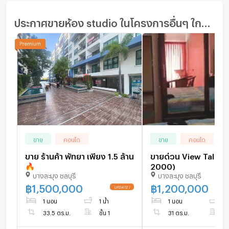
ประกาศขายห้อง studio ในโครงการอื่นๆ ใกล้เคียง
ขาย
คอนโด
ขาย
คอนโด
ขาย ร้านค้า พัทยา เพียง 1.5 ล้าน
ขายด่วน View Talay 1 ( S01-
🔥
2000)
บางละมุง ชลบุรี
บางละมุง ชลบุรี
฿
1,500,000
฿
1,200,000
1 นอน
1 น้ำ
1 นอน
1 
33.5 ตร.ม.
ชั้น 1
31 ตร.ม.
ชั