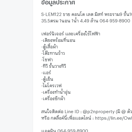
ข้อมูลประกาศ
S-LEM122 ขาย คอนโด เลต มิสท์ พระราม9 ชั้น10
35.5ตรม 1นอน 1น้ำ 4.49 ล้าน 064-959-8900
เฟอร์นิเจอร์ และเครื่องใช้ไฟฟ้า
-เตียงพร้อมที่นอน
-ตู้เสื้อผ้า
-โต๊ะทานข้าว
-โซฟา
-ทีวี ชั้นวางทีวี
-แอร์
-ตู้เย็น
-ไมโครเวฟ
-เครื่องทำน้ำอุ่น
-เครื่องซักผ้า
สนใจติดต่อ Line ID : @p2nproperty (มี @ ด้
หรือ กดลิ้งค์นี้เพื่อแอดไลน์ : https://lin.ee
แอดมิน 064-959-8900