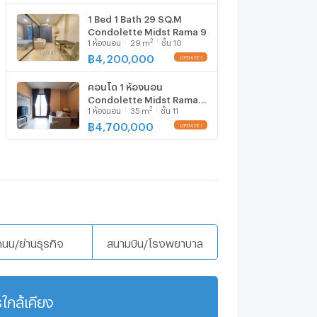
1 Bed 1 Bath 29 SQ.M
Condolette Midst Rama 9
2
1
ห้องนอน
29
m
ชั้น 10
฿
4,200,000
คอนโด 1 ห้องนอน
Condolette Midst Rama 9
2
1
ห้องนอน
35
m
ชั้น 11
ใกล้ MRT พระราม 9 200 ม.
ราคาดี (ID 2116146)
฿
4,700,000
ถนน/ย่านธุรกิจ
สนามบิน/โรงพยาบาล
ใกล้เคียง
แสดงเพิ่มเติม