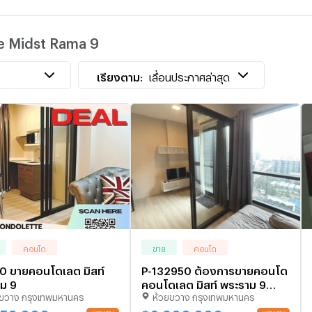
เ
e Midst Rama 9
T
เ
เรียงตาม:
เลื่อนประกาศล่าสุด
คอนโด
ขาย
คอนโด
 ขายคอนโดเลต มิสท์
P-132950 ต้องการขายคอนโด
ม 9
คอนโดเลต มิสท์ พระราม 9
ยขวาง กรุงเทพมหานคร
ห้วยขวาง กรุงเทพมหานคร
Rama IX Rd, Huai Khwang,
Bangkok Line Id: