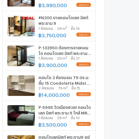
฿
3,990,000
#N200 ขายคอนโดเลต มิสท์
พระราม 9
2
1
ห้องนอน
29
m
ชั้น 16
฿
3,750,000
P-132950 ต้องการขายคอน
โด คอนโดเลต มิสท์ พระราม 9
2
1
ห้องนอน
29
m
ชั้น 21
Rama IX Rd, Huai Khwang,
Bangkok Line Id:
฿
3,900,000
@easythaihome 085-592-
2897
คอนโด 2 ห้องนอน 79 ตร.ม.
ชั้น 15 Condolette Midst
2
2
ห้องนอน
79
m
ชั้น 15
Rama 9 ใกล้ MRT พระราม 9
200 ม. (ID 2734099)
฿
14,000,000
P-5995 วิวเมืองสวย! คอนโด
เลต มิสท์ พระราม 9 ใกล้ MRT
2
1
ห้องนอน
29
m
ชั้น 10
พระราม 9 เพียง 3.5 ล้าน!
Line Id: @easythaihome
฿
3,500,000
085-592-2897
คอนโดเลคมิสท์ พระราม9 อยู่