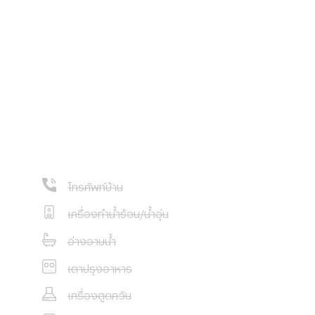
ริมทรัพย์ทุกชนิด
โทรศัพท์บ้าน
เครื่องทำน้ำร้อน/น้ำอุ่น
อ่างอาบน้ำ
เตาปรุงอาหาร
เครื่องดูดควัน