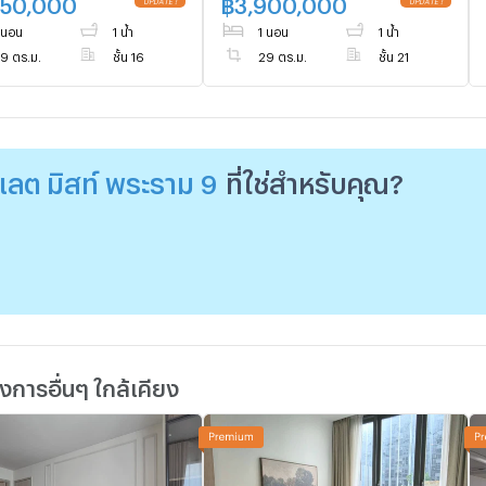
750,000
฿
3,900,000
@easythaihome 085-592-
 นอน
1 น้ำ
1 นอน
1 น้ำ
2897
9 ตร.ม.
ชั้น 16
29 ตร.ม.
ชั้น 21
ลต มิสท์ พระราม 9
ที่ใช่สำหรับคุณ?
การอื่นๆ ใกล้เคียง