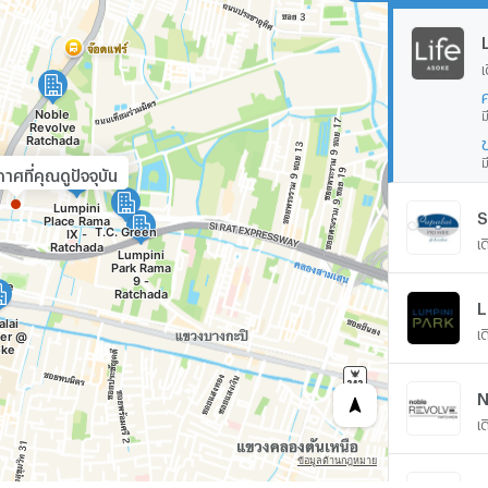
เ
ม
ม
ศที่คุณดูปัจจุบัน
S
เ
เ
N
เ