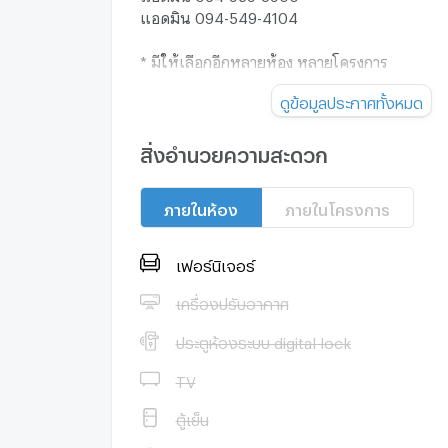
แอดมิน 094-549-4104
* มีให้เลือกอีกหลายห้อง หลายโครงการ
ค่ะ https://www.p2nproperty.com
ดูข้อมูลประกาศทั้งหมด
Facebook Fanpage : P2N Property
** รับฝาก ขาย-เช่า คอนโด บ้าน ที่ดิน และอสังหา
ทั่วกรุงเทพฯ
สิ่งอำนวยความสะดวก
ภายในห้อง
ภายในโครงการ
เฟอร์นิเจอร์
เครื่องปรับอากาศ
ประตูห้องระบบ digital lock
TV
ตู้เย็น