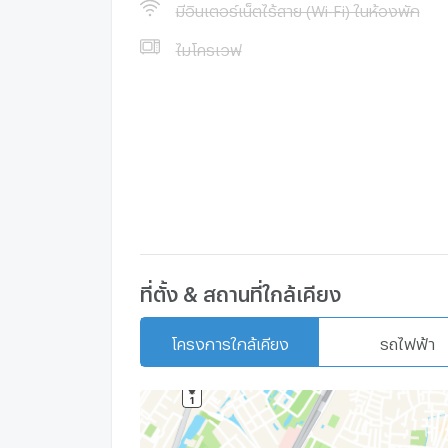
มีอินเตอร์เน็ตไร้สาย (Wi-Fi) ในห้องพัก
ไมโครเวฟ
ที่ตั้ง & สถานที่ใกล้เคียง
โครงการใกล้เคียง
รถไฟฟ้า