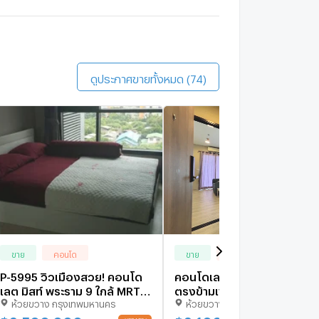
ดินประมาณ 8 นาที
.C. Green
1 กม.
ดินประมาณ 12 นาที
ดูประกาศขายทั้งหมด (74)
ขาย
คอนโด
ขาย
คอนโด
P-5995 วิวเมืองสวย! คอนโด
คอนโดเลคมิสท์ พระราม9 อยู่
เลต มิสท์ พระราม 9 ใกล้ MRT
ตรงข้ามเซ็นทรัลพระราม9
ห้วยขวาง กรุงเทพมหานคร
ห้วยขวาง กรุงเทพมหานคร
พระราม 9 เพียง 3.5 ล้าน! Line
Id: @easythaihome 085-