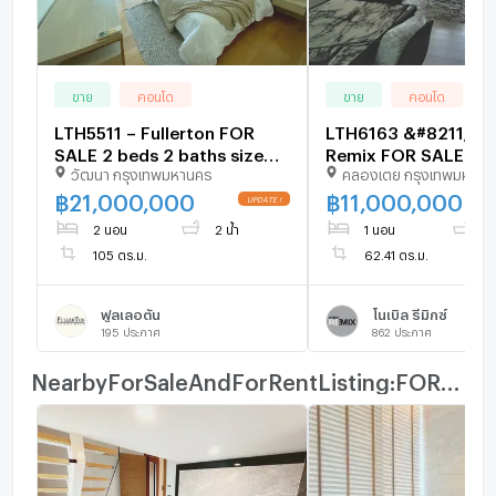
ขาย
คอนโด
ขาย
คอนโด
LTH5511 – Fullerton FOR
LTH6163 &#8211; No
SALE 2 beds 2 baths size
Remix FOR SALE 1 b
วัฒนา กรุงเทพมหานคร
คลองเตย กรุงเทพมหานค
105 Sq.M. Nearby BTS
bath size 62.41 Sq.
Ekkamai station ONLY 21 MB
Thonglor station ON
฿
21,000,000
฿
11,000,000
MB
2 นอน
2 น้ำ
1 นอน
1 
105 ตร.ม.
62.41 ตร.ม.
ฟูลเลอตัน
โนเบิล รีมิกซ์
195
ประกาศ
862
ประกาศ
NearbyForSaleAndForRentListing:FOR_RENT_ROOM_TYPE_OTHER_TITLE