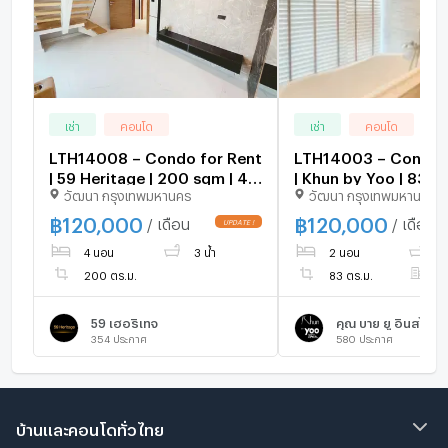
เช่า
คอนโด
เช่า
คอนโด
LTH14008 – Condo for Rent
LTH14003 – Condo f
| 59 Heritage | 200 sqm | 4
| Khun by Yoo | 83 sq
วัฒนา กรุงเทพมหานคร
วัฒนา กรุงเทพมหานคร
Beds 3 Baths | Near BTS
Beds 2 Baths | Near
Thonglor | 120K/Month |
Thonglor | 120K/Mon
฿
120,000
฿
120,000
/ เดือน
/ เดือน
คอนโดให้เช่า ฟิฟตี้ไนน์ เฮอริ
คอนโดให้เช่า คุณ บาย 
4 นอน
3 น้ำ
2 นอน
2 
เทจ
200 ตร.ม.
83 ตร.ม.
ชั
59 เฮอริเทจ
คุณ บาย ยู อินสไปร์ 
354
ประกาศ
580
ประกาศ
บ้านและคอนโดทั่วไทย