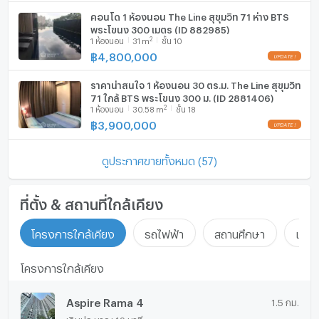
คอนโด 1 ห้องนอน The Line สุขุมวิท 71 ห่าง BTS
พระโขนง 300 เมตร (ID 882985)
2
1
ห้องนอน
31
m
ชั้น 10
฿
4,800,000
ราคาน่าสนใจ 1 ห้องนอน 30 ตร.ม. The Line สุขุมวิท
71 ใกล้ BTS พระโขนง 300 ม. (ID 2881406)
2
1
ห้องนอน
30.58
m
ชั้น 18
฿
3,900,000
ดูประกาศขายทั้งหมด (57)
ที่ตั้ง & สถานที่ใกล้เคียง
โครงการใกล้เคียง
รถไฟฟ้า
สถานศึกษา
แหล่ง
โครงการใกล้เคียง
Aspire Rama 4
1.5 กม.
เดินประมาณ 19 นาที