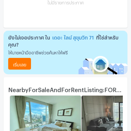
ไม่มีรายการประกาศ
ยังไม่เจอประกาศ ใน
เดอะ ไลน์ สุขุมวิท 71
ที่ใช่สำหรับ
คุณ?
ให้นายหน้ามืออาชีพช่วยค้นหาให้ฟรี
เริ่มเลย
NearbyForSaleAndForRentListing:FOR_SALE_ROOM_TYPE_OTHER_TITLE