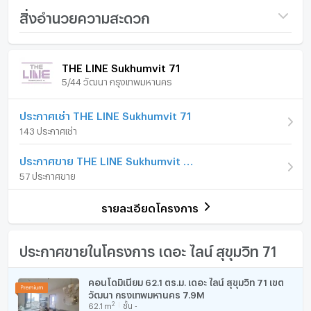
Swimming Pool
ชื่อโครงการ
THE LINE Sukhumvit 71
สิ่งอำนวยความสะดวก
The security guard and CCTV 24 hrs.
ราคา
11,440,000
Key card access control
ภายในห้อง
ภายในโครงการ
(184,219 บาท/ตร.ม.)
THE LINE Sukhumvit 71
Garden / BBQ
5/44 วัฒนา กรุงเทพมหานคร
รูปแบบห้อง
-
เฟอร์นิเจอร์
Location: BTS Phra Khanong station
ห้องอยู่ชั้นที่
0
โทรศัพท์บ้าน
ประกาศเช่า THE LINE Sukhumvit 71
143 ประกาศเช่า
FOR SALE 11,440,000 THB
จำนวนห้องนอน
2 ห้องนอน
เครื่องปรับอากาศ
ประกาศขาย THE LINE Sukhumvit 71
จำนวนห้องน้ำ
2 ห้องน้ำ
[wpforms id="2000"]
เครื่องทำน้ำร้อน/น้ำอุ่น
57 ประกาศขาย
ขนาดพื้นที่ห้อง
62.1 ตร.ม.
ประตูห้องระบบ digital lock
รายละเอียดโครงการ
อ่างอาบน้ำ
TV
ประกาศขายในโครงการ เดอะ ไลน์ สุขุมวิท 71
เตาปรุงอาหาร
คอนโดมิเนียม 62.1 ตร.ม. เดอะ ไลน์ สุขุมวิท 71 เขต
วัฒนา กรุงเทพมหานคร 7.9M
ตู้เย็น
2
62.1
m
ชั้น -