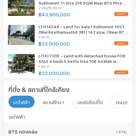
Sukhumvit 71 Size 219 SQ.W Near BTS Phra
2 งาน/19 ตร.วา
Khanong Station ONLY 43.8 MB
฿
43,800,000
LTH14548 – Land for Sale | Sukhumvit 101/1
(Wachirathamsathit 38) | 142 sq.w. | Near BTS
1 ตร.วา
Udomsuk | 23 MB | ขายที่ดิน สุขุมวิท 101/1
วชิรธรรมสาธิต 38
฿
23,000,000
LTHC7205 – Land with detached house FOR
SALE 4 beds 5 baths Size 108 Sq.Wah in
1 ตร.วา
Phrakanong area (Sukhumvit 71) ONLY 22 MB
฿
22,000,000
ที่ตั้ง & สถานที่ใกล้เคียง
รถไฟฟ้า
สถานศึกษา
แหล่งช้อปปิ้ง
ถนน/ย่านธ
รถไฟฟ้า
BTS ทองหล่อ
1.4 กม.