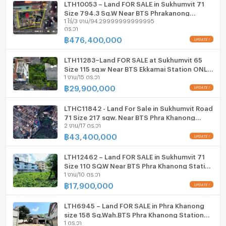
เครื่องปรับอากาศ
LTH10053 – Land FOR SALE in Sukhumvit 71
ลึก (เมตร)
- เมตร
Size 794.3 Sq.W Near BTS Phrakanong
เครื่องทำน้ำร้อน/น้ำอุ่น
1 ไร่/3 งาน/94.29999999999995
Station ONLY 476.4 MB
ตร.วา
฿
476,400,000
ประตูห้องระบบ digital lock
LTH11283–Land FOR SALE at Sukhumvit 65
อ่างอาบน้ำ
Size 115 sq.w Near BTS Ekkamai Station ONLY
1 งาน/15 ตร.วา
29.9 MB
TV
฿
29,900,000
เตาปรุงอาหาร
LTHC11842 - Land For Sale in Sukhumvit Road
71 Size 217 sqw. Near BTS Phra Khanong
ตู้เย็น
2 งาน/17 ตร.วา
Station ONLY 43.4 MB
฿
43,400,000
เครื่องดูดควัน
LTH12462 – Land FOR SALE in Sukhumvit 71
ลิฟท์
Size 110 SQ.W Near BTS Phra Khanong Station
1 งาน/10 ตร.วา
ONLY 17.9 MB
ที่จอดรถ
฿
17,900,000
ที่จอดรถจักรยานยนต์
LTH6945 – Land FOR SALE in Phra Khanong
size 158 Sq.Wah.BTS Phra Khanong Station
มีอินเตอร์เน็ตไร้สาย (Wi-Fi) ในห้องพัก
1 ตร.วา
ONLY 23.90 MB