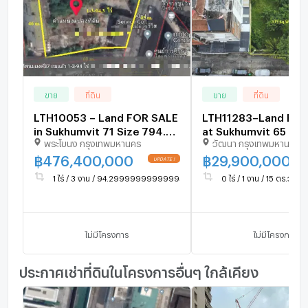
ขาย
ที่ดิน
ขาย
ที่ดิน
LTH10053 – Land FOR SALE
LTH11283–Land FOR
in Sukhumvit 71 Size 794.3
at Sukhumvit 65 Size
พระโขนง กรุงเทพมหานคร
วัฒนา กรุงเทพมหานคร
Sq.W Near BTS Phrakanong
sq.w Near BTS Ekka
Station ONLY 476.4 MB
Station ONLY 29.9 
฿
476,400,000
฿
29,900,000
1 ไร่ / 3 งาน / 94.29999999999995 ตร.ว.
0 ไร่ / 1 งาน / 15 ตร.ว.
ไม่มีโครงการ
ไม่มีโครงการ
ประกาศเช่าที่ดินในโครงการอื่นๆ ใกล้เคียง