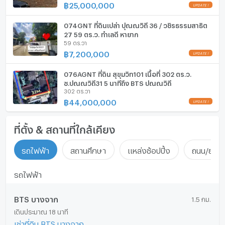
฿
25,000,000
UPDATE !
074GNT ที่ดินเปล่า ปุณณวิถี 36 / วชิรธรรมสาธิต
27 59 ตร.ว. ทำเลดี หายาก
59 ตร.วา
฿
7,200,000
UPDATE !
076AGNT ที่ดิน สุขุมวิท101 เนื้อที่ 302 ตร.ว.
ซ.ปุณณวิถี31 5 นาทีถึง BTS ปุณณวิถี
302 ตร.วา
฿
44,000,000
UPDATE !
ที่ตั้ง & สถานที่ใกล้เคียง
รถไฟฟ้า
สถานศึกษา
แหล่งช้อปปิ้ง
ถนน/ย่านธ
รถไฟฟ้า
BTS บางจาก
1.5 กม.
เดินประมาณ 18 นาที
เช่าที่ดิน BTS บางจาก