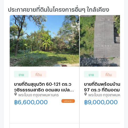
ประกาศขายที่ดินในโครงการอื่นๆ ใกล้เคียง
ขาย
ที่ดิน
ขาย
ที่ดิน
ขายที่ดินสุขุมวิท 60-121 ตร.ว
ขายที่ดินพร้อมบ้านเก่าส
วชิรธรรมสาธิต อุดมสุข แปลง
97 ตร.ว ที่ดินอุดมสุข 
พระโขนง กรุงเทพมหานคร
พระโขนง กรุงเทพมหานค
สวย สภาพแวดล้อมดี ใกล้ BTS
บางนาตราด 21 หลังเซ็
ปุณณวิถี ใกล้ซีคอน เซ็นทรัล
บางนา ใกล้ศรีนครินทร์ 
฿
6,600,000
฿
9,000,000
UPDATE !
บางนา sukhumvit land sale
รถไฟฟ้า BTS สภาพแวดล้อมดี
087-9074045
087-9074045