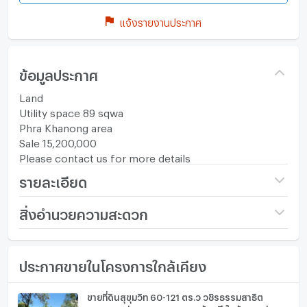
แจ้งรายงานประกาศ
ข้อมูลประกาศ
Land
Utility space 89 sqwa
Phra Khanong area
Sale 15,200,000
Please contact us for more details
รายละเอียด
ราคา
15,200,000
สิ่งอำนวยความสะดวก
(170,787 บาท/ตร.วา)
เฟอร์นิเจอร์
ขนาดที่ดิน
89 ตร.ว.
ประกาศขายในโครงการใกล้เคียง
โทรศัพท์บ้าน
กว้าง (เมตร)
- เมตร
เครื่องปรับอากาศ
ขายที่ดินสุขุมวิท 60-121 ตร.ว วชิรธรรมสาธิต
ลึก (เมตร)
- เมตร