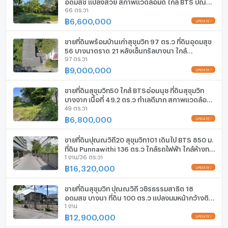
อุดมสุข แปลงสวย สภาพแวดล้อมดี ใกล้ BTS ปุณณ
เครื่องทำน้ำร้อน/น้ำอุ่น
66 ตร.วา
วิถี ใกล้ซีคอน เซ็นทรัลบางนา sukhumvit land sale
087-9074045
฿
6,600,000
UPDATE !
ประตูห้องระบบ digital lock
ขายที่ดินพร้อมบ้านเก่าสุขุมวิท 97 ตร.ว ที่ดินอุดมสุข
อ่างอาบน้ำ
56 บางนาตราด 21 หลังเซ็นทรัลบางนา ใกล้
97 ตร.วา
ศรีนครินทร์ ใกล้รถไฟฟ้า BTS สภาพแวดล้อมดี
087-9074045
TV
฿
9,000,000
UPDATE !
เตาปรุงอาหาร
ขายที่ดินสุขุมวิท50 ใกล้ BTSอ่อนนุช ที่ดินสุขุมวิท
บางจาก เนื้อที่ 49.2 ตร.ว ทำเลดีมาก สภาพแวดล้อมดี
49 ตร.วา
ตู้เย็น
ใกล้ทางด่วน ขายถูก หายากมาก 0879074045
฿
6,800,000
UPDATE !
เครื่องดูดควัน
ขายที่ดินปุณณวิถี20 สุขุมวิท101 เดินไป BTS 850 ม.
ลิฟท์
ที่ดิน Punnawithi 136 ตร.ว ใกล้รถไฟฟ้า ใกล้ห้างทรู
1 งาน/36 ตร.วา
ดิจิตอล Cloud11 ซีคอนศรีนครินทร์ ขายถูก
0879074045
฿
16,320,000
ที่จอดรถ
UPDATE !
ที่จอดรถจักรยานยนต์
ขายที่ดินสุขุมวิท ปุณณวิถี วชิรธรรมสาธิต 18
อุดมสุข บางนา ที่ดิน 100 ตร.ว แปลงมุมหน้ากว้างติด
1 งาน
ถนน ใกล้รถไฟฟ้า BTS ซีคอนศรีนครินทร์ 087-
มีอินเตอร์เน็ตไร้สาย (Wi-Fi) ในห้องพัก
9074045
฿
12,900,000
UPDATE !
กล้องวงจรปิด (CCTV)