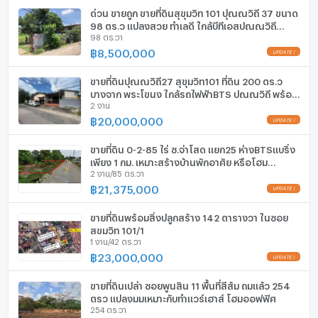
ด่วน ขายถูก ขายที่ดินสุขุมวิท 101 ปุณณวิถี 37 ขนาด
สระว่ายน้ำ
98 ตร.ว แปลงสวย ทำเลดี ใกล้บีทีเอสปุณณวิถี
98 ตร.วา
บางจาก ใกล้ทางด่วนสุขุมวิท 62 087-9074045
฿
8,500,000
โรงยิม / ฟิตเนส
UPDATE !
ห้องซาวน่า
ขายที่ดินปุณณวิถี27 สุขุมวิท101 ที่ดิน 200 ตร.ว
บางจาก พระโขนง ใกล้รถไฟฟ้าBTS ปุณณวิถี พร้อม
2 งาน
สิ่งปลูกสร้าง สำนักงาน ใกล้ศรีนครินทร์ บางนา
ห้องสตรีม
0879074045
฿
20,000,000
UPDATE !
EV-Charger
ขายที่ดิน 0-2-85 ไร่ ซ.จ่าโสด แยก25 ห่างBTSแบริ่ง
เพียง 1 กม. เหมาะสร้างบ้านพักอาศัย หรือโฮม
เครื่องซักผ้า
2 งาน/85 ตร.วา
ออฟฟิศ
฿
21,375,000
ไมโครเวฟ
UPDATE !
ขายที่ดินพร้อมสิ่งปลูกสร้าง 142 ตารางวา ในซอย
สุขุมวิท 101/1
1 งาน/42 ตร.วา
฿
23,000,000
UPDATE !
ขายที่ดินเปล่า ซอยพูนสิน 11 พื้นที่สีส้ม ถมแล้ว 254
ตรว แปลงมุมเหมาะกับทำแวร์เฮาส์ โฮมออฟฟิศ
254 ตร.วา