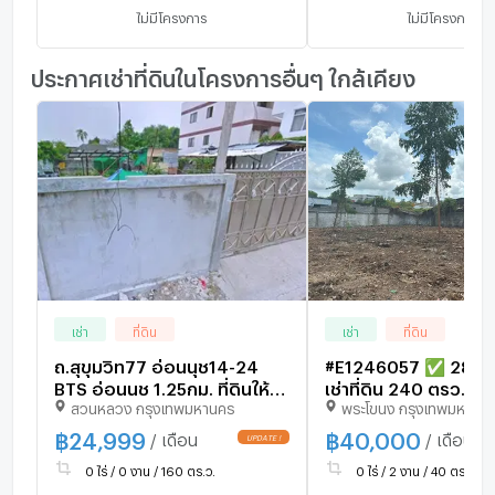
ไม่มีโครงการ
ไม่มีโครงการ
ประกาศเช่าที่ดินในโครงการอื่นๆ ใกล้เคียง
เช่า
ที่ดิน
เช่า
ที่ดิน
ถ.สุขุมวิท77 อ่อนนุช14-24
#E1246057 ✅ 28/10/
BTS อ่อนนุช 1.25กม. ที่ดินให้
เช่าที่ดิน 240 ตรว. 
สวนหลวง กรุงเทพมหานคร
พระโขนง กรุงเทพมหานค
เช่า 160 ตร.ว. 636 ตร.ม.ใกล้
ติดกัน สุขุมวิท 101/1
แม็คโคร อ่อนนุช 700 ม.
(วชิรธรรมสาธิต ซ.36
฿
24,999
฿
40,000
/ เดือน
/ เดือน
UPDATE !
สอบถาม ld line @co
0 ไร่ / 0 งาน / 160 ตร.ว.
0 ไร่ / 2 งาน / 40 ตร.ว.