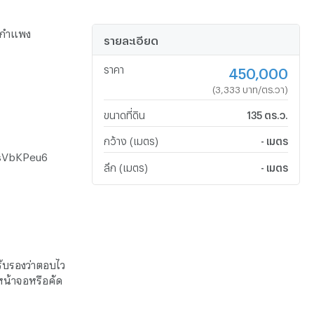
ันกำแพง
รายละเอียด
ราคา
450,000
(3,333 บาท/ตร.วา)
ขนาดที่ดิน
135 ตร.ว.
กว้าง (เมตร)
- เมตร
UsVbKPeu6
ลึก (เมตร)
- เมตร
รับรองว่าตอบไว
หน้าจอหรือคัด