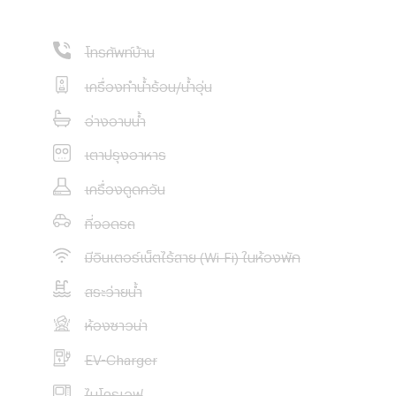
โทรศัพท์บ้าน
เครื่องทำน้ำร้อน/น้ำอุ่น
อ่างอาบน้ำ
เตาปรุงอาหาร
เครื่องดูดควัน
ที่จอดรถ
มีอินเตอร์เน็ตไร้สาย (Wi-Fi) ในห้องพัก
สระว่ายน้ำ
ห้องซาวน่า
EV-Charger
ไมโครเวฟ