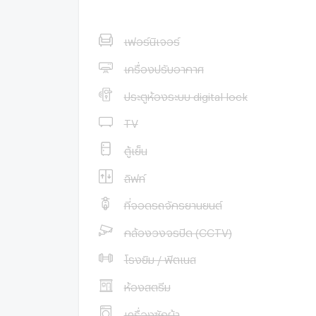
เฟอร์นิเจอร์
เครื่องปรับอากาศ
ประตูห้องระบบ digital lock
TV
ตู้เย็น
ลิฟท์
ที่จอดรถจักรยานยนต์
กล้องวงจรปิด (CCTV)
โรงยิม / ฟิตเนส
ห้องสตรีม
เครื่องซักผ้า