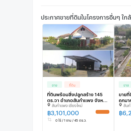
ประกาศขายที่ดินในโครงการอื่นๆ ใกล
ขาย
ที่ดิน
ขาย
ที่ดินพร้อมสิ่งปลูกสร้าง 145
ขายที่
ตร.วา อำเภอสันกำแพง จังหวัด
ถูกมา
สันกำแพง เชียงใหม่
สันก
เชียงใหม่ 3.1M
฿
3,101,000
฿
6,
UPDATE !
0 ไร่ / 1 งาน / 45 ตร.ว.