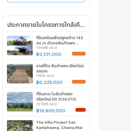
ประกาศขายในโครงการใกล้เคียง
ที่ดินพร้อมสิ่งปลูกสร้าง 145
ตร.วา อำเภอสันกำแพง
1 งาน/45 ตร.วา
จังหวัดเชียงใหม่ 3.1M
฿
3,101,000
UPDATE !
ขายที่ดิน สันกำแพง เชียงใหม่
ถูกมาก
1 ไร่/15 ตร.วา
฿
6,225,000
UPDATE !
ที่ดินขาย ในสันกำแพง
เชียงใหม่ (ID 3134370)
22 ไร่/15 ตร.วา
฿
19,800,000
NEW !
The Villa Project San
Kamphaeng, Chiang Mai