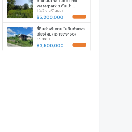
Waterpark ต.ต้นเปา
1 ไร่/2 งาน/7 ตร.วา
สันกำแพง เชียงใหม่ (ID
2980146)
฿
5,200,000
UPDATE !
ที่ดินสำหรับขาย ในสันกำแพง
เชียงใหม่ (ID 1379150)
85 ตร.วา
฿
3,500,000
UPDATE !