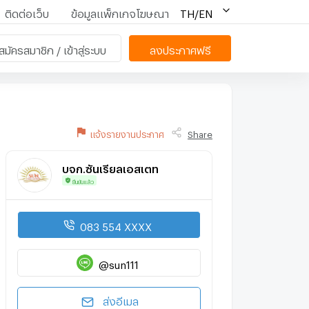
ติดต่อเว็บ
ข้อมูลแพ็กเกจโฆษณา
TH/EN
สมัครสมาชิก / เข้าสู่ระบบ
ลงประกาศฟรี
แจ้งรายงานประกาศ
Share
บจก.ซันเรียลเอสเตท
ยืนยันแล้ว
083 554 XXXX
@sun111
ส่งอีเมล