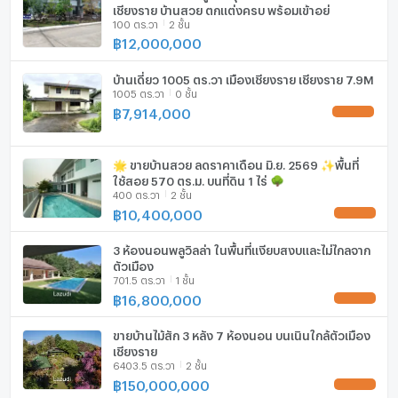
ลิฟท์
เชียงราย บ้านสวย ตกแต่งครบ พร้อมเข้าอยู่
Central Chiang Rai (5.1 km)
100 ตร.วา
2 ชั้น
Big C Chiang Rai (4.4 km)
฿
12,000,000
ที่จอดรถ
Singha Park (11.9 km)
Wat Rong Khun (7.3 km)
ที่จอดรถจักรยานยนต์
บ้านเดี่ยว 1005 ตร.วา เมืองเชียงราย เชียงราย 7.9M
Chiang Rai Prachanukroh Hospital (6.6 km)
1005 ตร.วา
0 ชั้น
มีอินเตอร์เน็ตไร้สาย (Wi-Fi) ในห้องพัก
฿
7,914,000
UPDATE !
กล้องวงจรปิด (CCTV)
🌟 ขายบ้านสวย ลดราคาเดือน มิ.ย. 2569 ✨พื้นที่
#รับฝากขายบ้าน #houseforsaleChiangRai
สระว่ายน้ำ
ใช้สอย 570 ตร.ม. บนที่ดิน 1 ไร่ 🌳
#รับฝากขายที่ดิน #houseforrentChiangRai
400 ตร.วา
2 ชั้น
#ขายบ้านเชียงราย #landforsaleChiangRai
฿
10,400,000
โรงยิม / ฟิตเนส
UPDATE !
#เช่าบ้านเชียงราย #landforrentChiangRai
#เช่าที่ดินเชียงราย #realestateChiangRai
ห้องซาวน่า
3 ห้องนอนพลูวิลล่า ในพื้นที่เเงียบสงบและไม่ไกลจาก
ตัวเมือง
#ขายที่ดินเชียงราย
701.5 ตร.วา
1 ชั้น
ห้องสตรีม
#รับฝากปล่อยบ้านเช่า
฿
16,800,000
UPDATE !
#บ้านและที่ดินเชียงราย
EV-Charger
#บริการจัดหาบ้านเช่าในเมืองเชียงราย
ขายบ้านไม้สัก 3 หลัง 7 ห้องนอน บนเนินใกล้ตัวเมือง
#อสังหาริมทรัพย์เชียงราย
เชียงราย
เครื่องซักผ้า
#LannaKey
6403.5 ตร.วา
2 ชั้น
฿
150,000,000
Website : www.lannakey.com
ไมโครเวฟ
UPDATE !