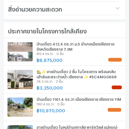
วัดร่องขุ่น (7.3 km)
ราคา
5,500,000
สิ่งอำนวยความสะดวก
โรงพยาบาลเชียงรายประชานุเคราะห์ (6.6 km)
จำนวนชั้น
2 ชั้น
เฟอร์นิเจอร์
ติดต่อเราเพื่อสอบถามข้อมูลเพิ่มเติม:
ประกาศขายในโครงการใกล้เคียง
จำนวนห้องนอน
4 ห้องนอน
โทรศัพท์บ้าน
จำนวนห้องน้ำ
4 ห้องน้ำ
เครื่องปรับอากาศ
บ้านเดี่ยว 412.4 ตร.วา ม.5 อำเภอเมืองเชียงราย
จังหวัดเชียงราย 7.3M
Beautifully decorated two-storey house for sale on 66
ขนาดที่ดิน
66 ตร.ว.
เครื่องทำน้ำร้อน/น้ำอุ่น
412.4 ตร.วา
0 ชั้น
square wah (264 sqm) of land, 4 bedrooms, 4
฿
8,875,000
UPDATE !
bathrooms, each room has a beautiful and large
พื้นที่ใช้สอย (ตร.ม.)
264 ตร.ม.
ประตูห้องระบบ digital lock
balcony. Above the car park is a large balcony can be
🏡✨ ขายบ้านเดี่ยว 2 ชั้น ในโครงการ พร้อมคลับ
จำนวนพื้นที่จอดรถ (คัน)
1 คัน
อ่างอาบน้ำ
used for a variety. For example put dining table or
เฮ้าส์และสระว่ายน้ำ เชียงราย ✨ #5C4MG0668
38.3 ตร.วา
2 ชั้น
party with the family. and also opposite Chiang Rai
การตกแต่ง
ListingInformation:PARTIAL
TV
฿
3,250,000
NEW !
Bus Terminal 2 (New Bus Terminal) Travel comfortably
near important places.
เตาปรุงอาหาร
บ้านเดี่ยว 1161.4 ตร.วา เมืองเชียงราย เชียงราย 11M
1161.4 ตร.วา
0 ชั้น
Selling price 6,000,000 baht.
ตู้เย็น
฿
10,970,000
UPDATE !
Nearby
เครื่องดูดควัน
ขายบ้านเดี่ยว ในหมู่บ้านศุภาลัย พาร์ควิลล์ แม่กรณ์-
Chiang Rai Bus Terminal 2 (New Bus Terminal) (900 m)