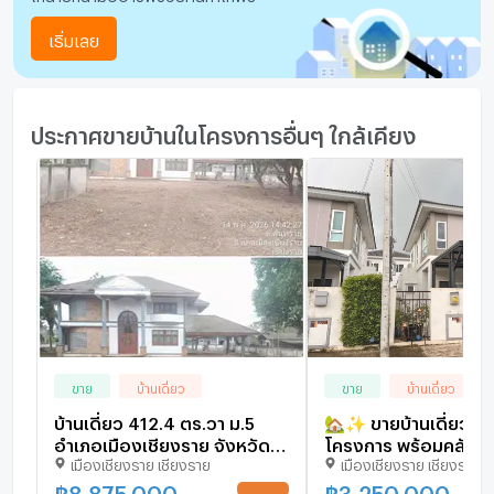
เริ่มเลย
ประกาศขายบ้านในโครงการอื่นๆ ใกล้เคียง
ขาย
บ้านเดี่ยว
ขาย
บ้านเดี่ยว
บ้านเดี่ยว 412.4 ตร.วา ม.5
🏡✨ ขายบ้านเดี่ยว 2 ช
อำเภอเมืองเชียงราย จังหวัด
โครงการ พร้อมคลับเฮ้
เมืองเชียงราย เชียงราย
เมืองเชียงราย เชียงราย
เชียงราย 7.3M
สระว่ายน้ำ เชียงราย 
#5C4MG0668
฿
8,875,000
฿
3,250,000
UPDATE !