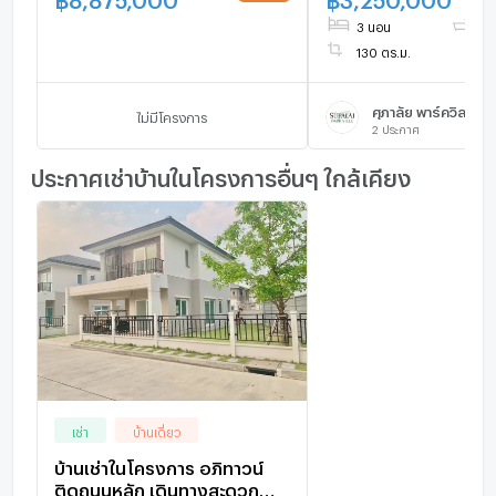
3 นอน
2 น
130 ตร.ม.
ไม่มีโครงการ
2
ประกาศ
ประกาศเช่าบ้านในโครงการอื่นๆ ใกล้เคียง
เช่า
บ้านเดี่ยว
บ้านเช่าในโครงการ อภิทาวน์
ติดถนนหลัก เดินทางสะดวก