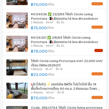
฿
70,000
/
เดือน
#A124536 ✅ 22/3/69 ให้เช่า Circle Living
Prototype 📲📢สอบถาม ld line @condoboy
2
2
ห้องนอน
84
m
ชั้น 30
฿
75,000
/
เดือน
#A124201 ✅ 2/8/69 ให้เช่า Circle Living
Prototype 📲📢สอบถาม ld line @condoboy
2
2
ห้องนอน
84
m
ชั้น 30
฿
78,000
/
เดือน
ให้เช่า Circle Living Prototype ราคา 22,000 บาท/
เดือน [MNs260501]
2
1
ห้องนอน
45
m
ชั้น 18
฿
22,000
/
เดือน
📢 [ให้เช่า] ✨ เซอร์เคิล ลิฟวิ่ง โปรโตไทป์ ชั้น 18
พื้นที่กว้างขวางเกือบ 90 ตร.ม. 2 ห้องนอน วิวพา
2
2
ห้องนอน
90
m
ชั้น 18
โนรามา ใกล้ MRT เพชรบุรี & ARL มักกะสัน
฿
70,000
/
เดือน
Code: 26KJ3764 ให้เช่า Circle living prototype