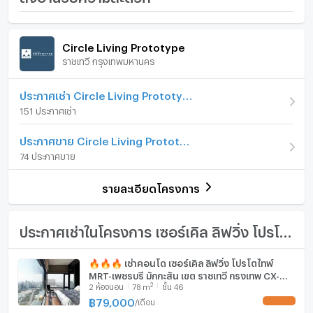
· ฟังก์ชันครบ: 2 ห้องน้ำ (มีอ่างอาบน้ำชมวิว), ตู้เสื้อผ้า Built-in
ราคา
70,000
ขนาดใหญ่ 2 ตู้
/ เดือน
ภายในห้อง
ภายในโครงการ
ครัวทันสมัย: มีเตาอบ, ไมโครเวฟ และเครื่องทำกาแฟ พร้อมใช้
Circle Living Prototype
เงินมัดจำ/ประกัน
2 เดือน
งาน
ราชเทวี กรุงเทพมหานคร
เฟอร์นิเจอร์
· ระบบ Smart Light: สวิตช์ไฟรวมจุดเดียว (Centralized
ค่าเช่าล่วงหน้า
โทรสอบถาม
Switch) กดปิดไฟทุกดวงได้ในคลิกเดียวก่อนออกจากห้อง
โทรศัพท์บ้าน
ประกาศเช่า Circle Living Prototype
· กระจก 2 ชั้นตัดเสียง ห้องเงียบสงบไม่มีเสียงรบกวน
รูปแบบห้อง
1 ห้องนอน
151 ประกาศเช่า
· shuttle tuktuk รับส่งส่ง MRT, Airport link
เครื่องปรับอากาศ
· location: ใกล้ NIST / บำรุงราษฎร์ / MRT เพชรบุรี / ARL
ห้องอยู่ชั้นที่
18
ประกาศขาย Circle Living Prototype
มักกะสัน / BTS Nana
เครื่องทำน้ำร้อน/น้ำอุ่น
จำนวนห้องนอน
1 ห้องนอน
74 ประกาศขาย
ประตูห้องระบบ digital lock
---------------------------------------------------------------
จำนวนห้องน้ำ
2 ห้องน้ำ
รายละเอียดโครงการ
อ่างอาบน้ำ
📞:สนใจติดต่อสอบถาม 🏡
ขนาดพื้นที่ห้อง
84 ตร.ม.
📲:091-945-6935 K.First
TV
ประกาศเช่าในโครงการ เซอร์เคิล ลิฟวิ่ง โปรโตไทพ์
📩:@firstclassestate
เตาปรุงอาหาร
🔥🔥🔥 เช่าคอนโด เซอร์เคิล ลิฟวิ่ง โปรโตไทพ์
🌇 First Class Estate มือ 1 บริหารงานมืออาชีพ รับฝาก
MRT-เพชรบุรี มักกะสัน เขต ราชเทวี กรุงเทพ CX-
ตู้เย็น
เช่า ฝากขาย อสังหาริมทรัพย์ทั่วกรุงเทพ ฯ และปริมณฑล✨
2
2
ห้องนอน
78
m
ชั้น 46
56159 ✅ ทักไลน์ @connexproperty ตอบทันที ทีม
งานมืออาชีพ ✅ 🔥🔥🔥
฿
79,000
/
เดือน
เครื่องดูดควัน