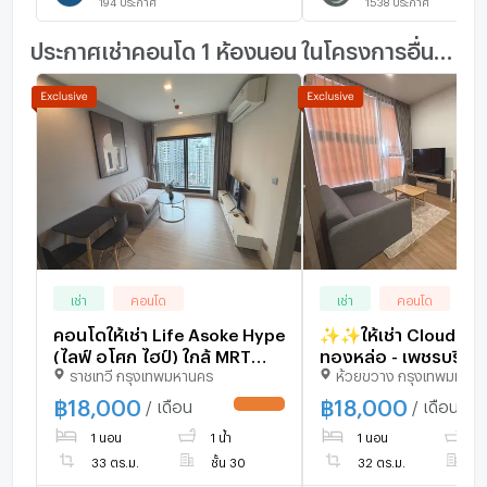
194
ประกาศ
1538
ประกาศ
ประกาศเช่าคอนโด 1 ห้องนอน ในโครงการอื่นๆ ใกล้เคียง
เช่า
คอนโด
เช่า
คอนโด
คอนโดให้เช่า Life Asoke Hype
✨✨ให้เช่า Cloud คลา
(ไลฟ์ อโศก ไฮป์) ใกล้ MRT
ทองหล่อ - เพชรบุรี 1
ราชเทวี กรุงเทพมหานคร
ห้วยขวาง กรุงเทพมหาน
พระราม 9 ,ชั้นสูง วิวโล่ง ห้อง
32ตรม. ห้องมุม วิวลำ
สวย สะดวก Central Rama 9
ตกแต่งครบ
฿
18,000
฿
18,000
/ เดือน
/ เดือน
และ Fortune Town
1 นอน
1 น้ำ
1 นอน
1 
33 ตร.ม.
ชั้น 30
32 ตร.ม.
ช