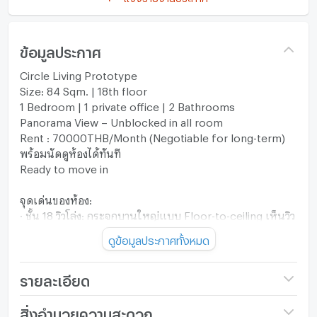
ข้อมูลประกาศ
Circle Living Prototype
Size: 84 Sqm. | 18th floor
1 Bedroom | 1 private office | 2 Bathrooms
Panorama View – Unblocked in all room
Rent : 70000THB/Month (Negotiable for long-term)
พร้อมนัดดูห้องได้ทันที
Ready to move in
จุดเด่นของห้อง:
· ชั้น 18 วิวโล่ง: กระจกบานใหญ่แบบ Floor-to-ceiling เห็นวิว
สวนและพระอาทิตย์ตกดินได้จากในห้อง ห้องไม่รับแดดโดยค
ดูข้อมูลประกาศทั้งหมด
รง ช่วงบายไม่ร้อน
· พื้นที่ทำงานส่วนตัว: จัดวางโต๊ะทำงานพร้อมเก้าอี้ Ergonomic
หันหน้าออกรับวิว
รายละเอียด
· ห้องนอนพร้อมผ้าม่าน Blackout กันแสง 100% และชุด
เครื่องนอนพรีเมียม ที่นอน king size
ชื่อโครงการ
Circle Living Prototype
สิ่งอำนวยความสะดวก