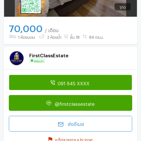
1
/
10
70,000
/ เดือน
1 ห้องนอน
2 ห้องน้ำ
ชั้น 18
84 ตร.ม.
FirstClassEstate
ยืนยันแล้ว
091 945 XXXX
@firstclassestate
ส่งอีเมล
แจ้งรายงานประกาศ