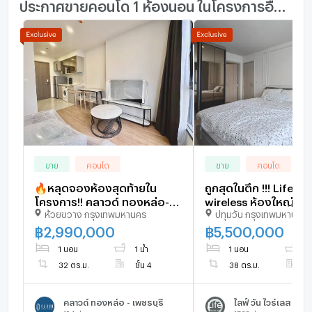
ประกาศขายคอนโด 1 ห้องนอน ในโครงการอื่นๆ ใกล้เคียง
ขาย
คอนโด
ขาย
คอนโด
🔥หลุดจองห้องสุดท้ายใน
ถูกสุดในตึก !!! Life on
โครงการ!! คลาวด์ ทองหล่อ-
wireless ห้องใหญ่พิเศ
ห้วยขวาง กรุงเทพมหานคร
ปทุมวัน กรุงเทพมหานคร
เพชรบุรี (Cloud) 1 ห้องนอน-1
ตรงข้ามบันไดหนีไฟ
ห้องน้ำ 32 ตรม. 2.99 ลบ. ฟรี
฿
2,990,000
฿
5,500,000
โอน!! 093-615-5959
1 นอน
1 น้ำ
1 นอน
1 
32 ตร.ม.
ชั้น 4
38 ตร.ม.
ชั
คลาวด์ ทองหล่อ - เพชรบุรี
ไลฟ์ วัน ไวร์เลส