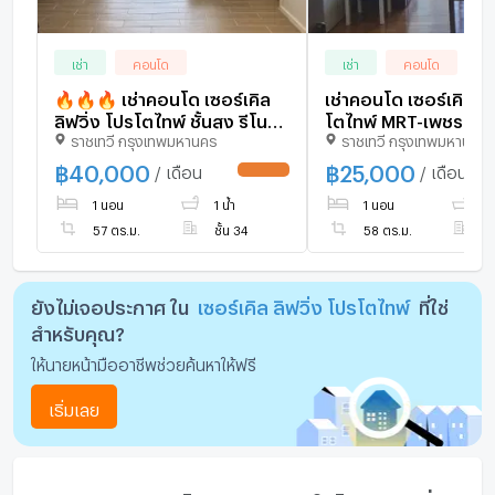
เช่า
คอนโด
เช่า
คอนโด
🔥🔥🔥 เช่าคอนโด เซอร์เคิล
เช่าคอนโด เซอร์เคิล ลิฟวิ่ง โปร
ลิฟวิ่ง โปรโตไทพ์ ชั้นสูง รีโน
โตไทพ์ MRT-เพชรบุรี ม
ราชเทวี กรุงเทพมหานคร
ราชเทวี กรุงเทพมหานคร
เวทใหม่ MRT-เพชรบุรี มักกะสัน
เขต ราชเทวี กรุงเทพ 
เขต ราชเทวี กรุงเทพ CX-
165890 ✅ ทักไลน์
฿
40,000
฿
25,000
/ เดือน
/ เดือน
146234 ✅ ทักไลน์
@connexproperty ตอ
1 นอน
1 น้ำ
1 นอน
1 
@connexproperty ตอบทันที
ทีมงานมืออาชีพ ✅
ทีมงานมืออาชีพ ✅ 🔥🔥🔥
57 ตร.ม.
ชั้น 34
58 ตร.ม.
ชั
ยังไม่เจอประกาศ ใน
เซอร์เคิล ลิฟวิ่ง โปรโตไทพ์
ที่ใช่
สำหรับคุณ?
ให้นายหน้ามืออาชีพช่วยค้นหาให้ฟรี
เริ่มเลย