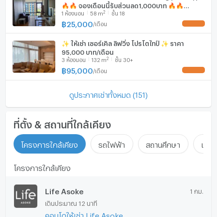
🔥🔥 จองเดือนนี้รับส่วนลด1,000บาท 🔥🔥
2
1
ห้องนอน
58
m
ชั้น 18
@kjcondo (มี@ข้างหน้าด้วยนะคะ)
฿
25,000
/
เดือน
✨ ให้เช่า เซอร์เคิล ลิฟวิ่ง โปรโตไทป์ ✨ ราคา
95,000 บาท/เดือน
2
3
ห้องนอน
132
m
ชั้น 30+
฿
95,000
/
เดือน
ดูประกาศเช่าทั้งหมด (151)
ที่ตั้ง & สถานที่ใกล้เคียง
โครงการใกล้เคียง
รถไฟฟ้า
สถานศึกษา
แหล่ง
โครงการใกล้เคียง
Life Asoke
1 กม.
เดินประมาณ 12 นาที
คอนโดให้เช่า Life Asoke