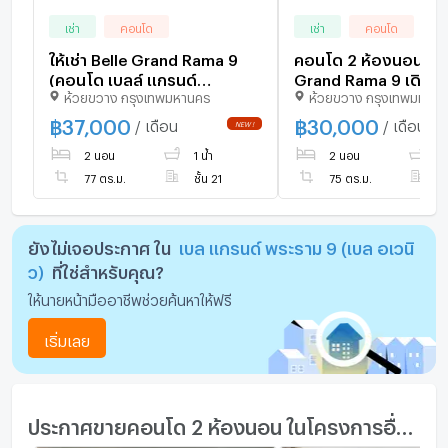
เช่า
คอนโด
เช่า
คอนโด
ให้เช่า Belle Grand Rama 9
คอนโด 2 ห้องนอน Bel
(คอนโด เบลล์ แกรนด์
Grand Rama 9 เดินทา
ห้วยขวาง กรุงเทพมหานคร
ห้วยขวาง กรุงเทพมหาน
พระราม9) ▪️แบบ 2 ห้องนอน 1
MRT พระราม 9 (ID 3
ห้องน้ำ
฿
37,000
฿
30,000
/ เดือน
/ เดือน
2 นอน
1 น้ำ
2 นอน
1 
77 ตร.ม.
ชั้น 21
75 ตร.ม.
ชั
ยังไม่เจอประกาศ ใน
เบล แกรนด์ พระราม 9 (เบล อเวนิ
ว)
ที่ใช่สำหรับคุณ?
ให้นายหน้ามืออาชีพช่วยค้นหาให้ฟรี
เริ่มเลย
ประกาศขายคอนโด 2 ห้องนอน ในโครงการอื่นๆ ใกล้เคียง