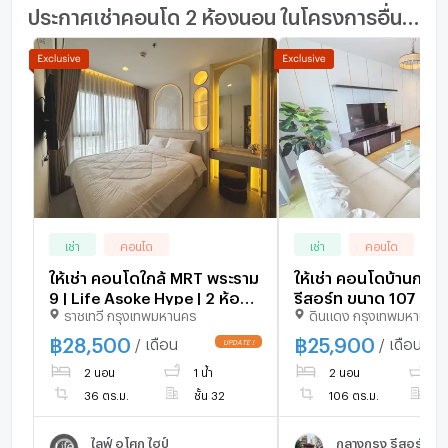
ประกาศเช่าคอนโด 2 ห้องนอน ในโครงการอื่นๆ ใกล้เคียง
เช่า
คอนโด
เช่า
คอนโด
ให้เช่า คอนโดใกล้ MRT พระราม
ให้เช่า คอนโดบ้านกลา
9 | Life Asoke Hype | 2 ห้อง
รีสอร์ท ขนาด 107 ตร.
ราชเทวี กรุงเทพมหานคร
ดินแดง กรุงเทพมหานคร
นอน ชั้นสูง วิวโล่ง ใกล้
นอน 2 ห้องน้ำ ราคา 
Central Rama 9 และ Fortune
เฟอร์นิเจอร์เครื่องใช้
฿
28,500
฿
25,900
/ เดือน
/ เดือน
Town
พร้อมอยู่ !!!
2 นอน
1 น้ำ
2 นอน
2 
36 ตร.ม.
ชั้น 32
106 ตร.ม.
ชั
ไลฟ์ อโศก ไฮป์
กลางกรุง รีสอร์ท