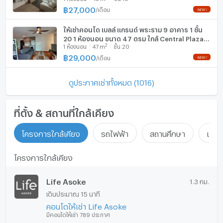
฿
27,000
/
เดือน
ให้เช่าคอนโด เบลล์ แกรนด์ พระราม 9 อาคาร 1 ชั้น
20 1 ห้องนอน ขนาด 47 ตรม ใกล้ Central Plaza
2
1
ห้องนอน
47
m
ชั้น 20
พระราม 9
฿
29,000
/
เดือน
ดูประกาศเช่าทั้งหมด (1016)
ที่ตั้ง & สถานที่ใกล้เคียง
โครงการใกล้เคียง
รถไฟฟ้า
สถานศึกษา
แหล่ง
โครงการใกล้เคียง
Life Asoke
1.3 กม.
เดินประมาณ 15 นาที
คอนโดให้เช่า Life Asoke
มีคอนโดให้เช่า 789 ประกาศ