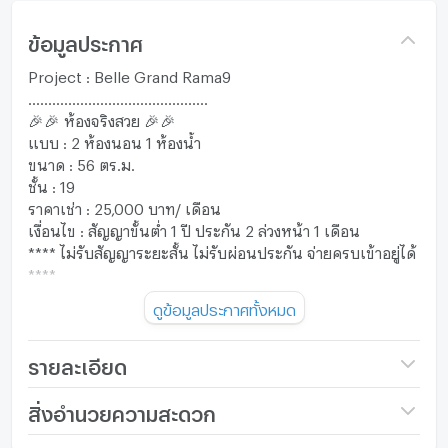
ข้อมูลประกาศ
Project : Belle Grand Rama9
.............................................
🎉🎉 ห้องจริงสวย 🎉🎉
แบบ : 2 ห้องนอน 1 ห้องน้ำ
ขนาด : 56 ตร.ม.
ชั้น : 19
ราคาเช่า : 25,000 บาท/ เดือน
เงื่อนไข : สัญญาขั้นต่ำ 1 ปี ประกัน 2 ล่วงหน้า 1 เดือน
**** ไม่รับสัญญาระยะสั้น ไม่รับผ่อนประกัน จ่ายครบเข้าอยู่ได้
****
❌❌ Not accept short contract ❌❌
ดูข้อมูลประกาศทั้งหมด
สถานะ : ห้องว่างพร้อมอยู่ ซ่อมหลังแผ่นดินไหว เครื่องใช้ไฟฟ้า
และเฟอร์นิเจอร์ครบ
รายละเอียด
โลเคชั่น : คอนโดใกล้ MRT พระราม 9 เพียง 500 เมตร
มีรถกอล์ฟรับ-ส่ง ทุกๆ 15 นาที ที่ตึก G Tower
ชื่อโครงการ
Belle Grand Rama 9 (Belle
สิ่งอำนวยความสะดวก
ใกล้ The Ninth tower, Unilever , Central Rama9 ,
Avenue)
ฟอร์จูนทาวน์เวอร์