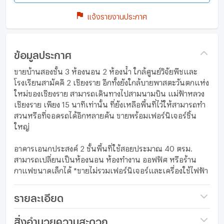
แจ้งรายงานประกาศ
ข้อมูลประกาศ
ขายบ้านสองชั้น 3 ห้องนอน 2 ห้องน้ำ ใกล้ศูนย์วิจัยพืชและ
โรงเรียนสามัคคี 2 เชียงราย อีกทั้งยังใกล้บายพาสตะวันตกแห่ง
ใหม่ของเชียงราย สามารถเดินทางไปสามนามบิน แม่ฟ้าหลวง
เชียงราย เพียง 15 นาทีเท่านั้น ที่ยังเหลือพื้นที่ไว้ให้สามารถทำ
สวนหรือที่จอดรถได้อีกหลายคัน ขายพร้อมเฟอร์นิเจอร์ชิ้น
ใหญ่
อาคารเอนกประสงค์ 2 ชั้นพื้นที่ใช้สอยประมาณ 40 ตรม.
สามารถเปลี่ยนเป็นห้องนอน ห้องทำงาน ออฟฟิศ หรือร้าน
กาแฟขนาดเล็กได้ *ขายไม่รวมเฟอร์นิเจอร์และเครื่องใช้ไฟฟ้า
(ค่าโอน ค่าภาษีคนละครึ่ง)
รายละเอียด
สถานที่ใกล้เคียง โรงเรียนสามัคคี 2 ศูนย์วิจัยพืชสวน เด่นห้า-
ราคา
2,900,000
สิ่งอำนวยความสะดวก
ดงมะดะ บ้านพักอัยการ แห่งใหม่ ตลาดสดเด่นห้า ถนน