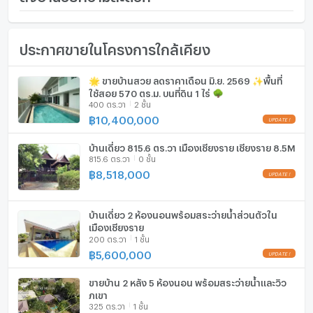
บายพาสตะวันตก 500 เมตร สนามบินแม่ฟ้าหลวงเชียงราย 15
จำนวนชั้น
2 ชั้น
เฟอร์นิเจอร์
นาที สนใจติดต่อ
ประกาศขายในโครงการใกล้เคียง
จำนวนห้องนอน
3 ห้องนอน
โทรศัพท์บ้าน
จำนวนห้องน้ำ
4 ห้องน้ำ
เครื่องปรับอากาศ
🌟 ขายบ้านสวย ลดราคาเดือน มิ.ย. 2569 ✨พื้นที่
ใช้สอย 570 ตร.ม. บนที่ดิน 1 ไร่ 🌳
ขนาดที่ดิน
177 ตร.ว.
เครื่องทำน้ำร้อน/น้ำอุ่น
400 ตร.วา
2 ชั้น
฿
10,400,000
พื้นที่ใช้สอย (ตร.ม.)
190 ตร.ม.
ประตูห้องระบบ digital lock
บ้านเดี่ยว 815.6 ตร.วา เมืองเชียงราย เชียงราย 8.5M
จำนวนพื้นที่จอดรถ (คัน)
2 คัน
อ่างอาบน้ำ
815.6 ตร.วา
0 ชั้น
฿
8,518,000
การตกแต่ง
ListingInformation:PARTIAL
TV
เตาปรุงอาหาร
บ้านเดี่ยว 2 ห้องนอนพร้อมสระว่ายน้ำส่วนตัวใน
เมืองเชียงราย
200 ตร.วา
1 ชั้น
ตู้เย็น
฿
5,600,000
เครื่องดูดควัน
ขายบ้าน 2 หลัง 5 ห้องนอน พร้อมสระว่ายน้ำและวิว
ลิฟท์
ภูเขา
325 ตร.วา
1 ชั้น