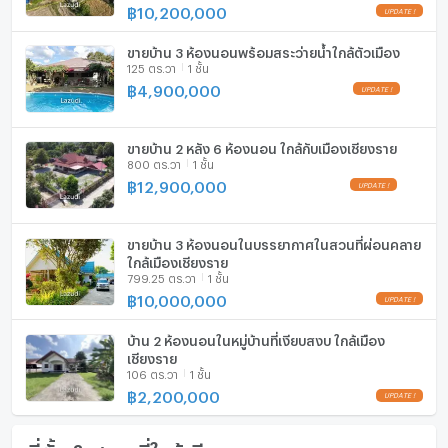
฿
10,200,000
ที่จอดรถ
ที่จอดรถจักรยานยนต์
ขายบ้าน 3 ห้องนอนพร้อมสระว่ายน้ำใกล้ตัวเมือง
125 ตร.วา
1 ชั้น
มีอินเตอร์เน็ตไร้สาย (Wi-Fi) ในห้องพัก
฿
4,900,000
กล้องวงจรปิด (CCTV)
ขายบ้าน 2 หลัง 6 ห้องนอน ใกล้กับเมืองเชียงราย
800 ตร.วา
1 ชั้น
สระว่ายน้ำ
฿
12,900,000
โรงยิม / ฟิตเนส
ห้องซาวน่า
ขายบ้าน 3 ห้องนอนในบรรยากาศในสวนที่ผ่อนคลาย
ใกล้เมืองเชียงราย
799.25 ตร.วา
1 ชั้น
ห้องสตรีม
฿
10,000,000
EV-Charger
บ้าน 2 ห้องนอนในหมู่บ้านที่เงียบสงบ ใกล้เมือง
เชียงราย
เครื่องซักผ้า
106 ตร.วา
1 ชั้น
฿
2,200,000
ไมโครเวฟ
ที่ตั้ง & สถานที่ใกล้เคียง