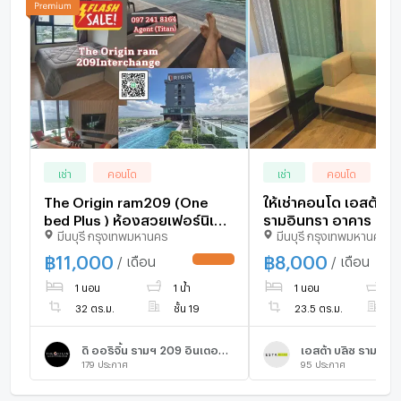
เช่า
คอนโด
เช่า
คอนโด
The Origin ram209 (One
ให้เช่าคอนโด เอสต้า บ
bed Plus ) ห้องสวยเฟอร์นิเจ
รามอินทรา อาคาร B ชั้
มีนบุรี กรุงเทพมหานคร
มีนบุรี กรุงเทพมหานคร
อร์เครื่องใชไฟฟ้าดี วิวสวย
ห้องนอน ขนาด 23.5 ต
ราคาพิเศษ
โรงเรียนเศรษฐบุตรบำ
฿
11,000
฿
8,000
/ เดือน
/ เดือน
UPDATE !
1 นอน
1 น้ำ
1 นอน
1 
32 ตร.ม.
ชั้น 19
23.5 ตร.ม.
ชั
ดิ ออริจิ้น รามฯ 209 อินเตอร์เชนจ์
เอสต้า บลิซ รามอินท
179
ประกาศ
95
ประกาศ