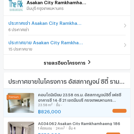
Asakan City Ramkhamhaeng 186
(50,549 บาท/ตร.ม.)
มีนบุรี กรุงเทพมหานคร
เฟอร์นิเจอร์
รูปแบบห้อง
1 ห้องนอน
โทรศัพท์บ้าน
ประกาศเช่า Asakan City Ramkhamhaeng 186
ห้องอยู่ชั้นที่
7
6 ประกาศเช่า
เครื่องปรับอากาศ
จำนวนห้องนอน
1 ห้องนอน
ประกาศขาย Asakan City Ramkhamhaeng 186
เครื่องทำน้ำร้อน/น้ำอุ่น
15 ประกาศขาย
จำนวนห้องน้ำ
1 ห้องน้ำ
ประตูห้องระบบ digital lock
ขนาดพื้นที่ห้อง
27.3 ตร.ม.
รายละเอียดโครงการ
อ่างอาบน้ำ
TV
ประกาศขายในโครงการ อัสสกาญจน์ ซิตี้ รามคำแหง 186
เตาปรุงอาหาร
คอนโดมิเนียม 23.58 ตร.ม. อัสสกาญจน์ซิตี้ เฟสซี
อาคารซี 14-ซี 21 เขตมีนบุรี กรุงเทพมหานคร
ตู้เย็น
2
23.58
m
ชั้น -
826,000
฿
826,000
UPDATE !
เครื่องดูดควัน
A034062 Asakan City Ramkhamhaeng 186
มีอินเตอร์เน็ตไร้สาย (Wi-Fi) ในห้องพัก
2
1
ห้องนอน
24
m
ชั้น 4