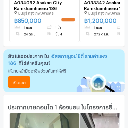
A034062 Asakan City
A033342 Asakan Ci
Ramkhamhaeng 186
Ramkhamhaeng 186
มีนบุรี กรุงเทพมหานคร
มีนบุรี กรุงเทพมหานคร
฿
850,000
฿
1,200,000
UPDATE !
1 นอน
1 น้ำ
1 นอน
1 
24 ตร.ม.
ชั้น 4
27.2 ตร.ม.
ชั
ยังไม่เจอประกาศ ใน
อัสสกาญจน์ ซิตี้ รามคำแหง
186
ที่ใช่สำหรับคุณ?
ให้นายหน้ามืออาชีพช่วยค้นหาให้ฟรี
เริ่มเลย
ประกาศขายคอนโด 1 ห้องนอน ในโครงการอื่นๆ ใกล้เคียง