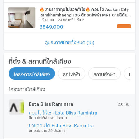
🔥ขายราคาทุนไม่บวกกำไร🔥 คอนโด Asakan City
Ramkhamhaeng 186 ติดรถไฟฟ้า MRT สายสีส้ม
2
1
ห้องนอน
23.58
m
ชั้น 2
สถานีเคหะรามคำแหง เฟอร์ฯ ครบ✅ พร้อมหิ้ว
กระเป๋าเข้าอยู่
฿
849,000
UPDATE !
ดูประกาศขายทั้งหมด (15)
ที่ตั้ง & สถานที่ใกล้เคียง
โครงการใกล้เคียง
รถไฟฟ้า
สถานศึกษา
แหล่ง
โครงการใกล้เคียง
Esta Bliss Ramintra
2.8 กม.
คอนโดให้เช่า Esta Bliss Ramintra
มีคอนโดให้เช่า 66 ประกาศ
ขายคอนโด Esta Bliss Ramintra
มีคอนโดขาย 29 ประกาศ