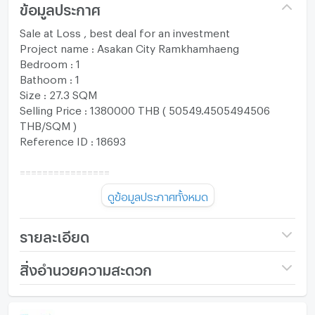
ข้อมูลประกาศ
Sale at Loss , best deal for an investment
Project name : Asakan City Ramkhamhaeng
Bedroom : 1
Bathoom : 1
Size : 27.3 SQM
Selling Price : 1380000 THB ( 50549.4505494506
THB/SQM )
Reference ID : 18693
================
ดูข้อมูลประกาศทั้งหมด
FOR MORE INQUIRY OR VIEWING PLEASE CONTACT
The One Residence Co.,Ltd.
Tel : +66994692874
รายละเอียด
Whatsapp : +66994692874
Line : @013hguvu
ชื่อโครงการ
Asakan City
สิ่งอำนวยความสะดวก
Email :
oneresidenceth@gmail.com
Ramkhamhaeng 186
ภายในห้อง
ภายในโครงการ
ราคา
1,380,000