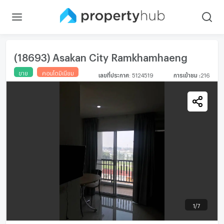
(18693) Asakan City Ramkhamhaeng
ขาย
คอนโดมิเนียม
เลขที่ประกาศ
:
5124519
การเข้าชม
:
216
1
/
7