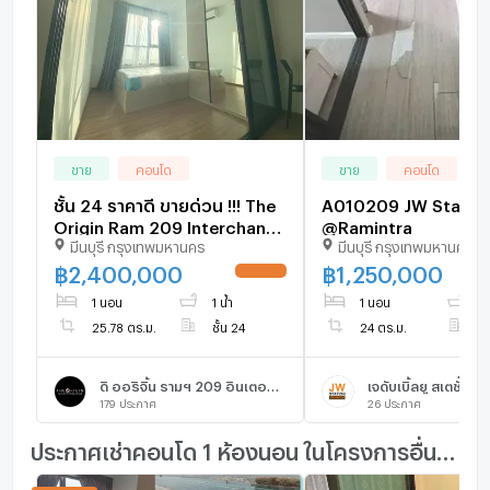
ขาย
คอนโด
ขาย
คอนโด
ชั้น 24 ราคาดี ขายด่วน !!! The
A010209 JW Statio
Origin Ram 209 Interchange
@Ramintra
มีนบุรี กรุงเทพมหานคร
มีนบุรี กรุงเทพมหานคร
วิวไม่บล้อกทำเลใกล้รถไฟฟ้า
สายสีส้ม มีนบุรี | #TPI-1887
฿
2,400,000
฿
1,250,000
UPDATE !
1 นอน
1 น้ำ
1 นอน
1 
25.78 ตร.ม.
ชั้น 24
24 ตร.ม.
ชั
ดิ ออริจิ้น รามฯ 209 อินเตอร์เชนจ์
179
ประกาศ
26
ประกาศ
ประกาศเช่าคอนโด 1 ห้องนอน ในโครงการอื่นๆ ใกล้เคียง