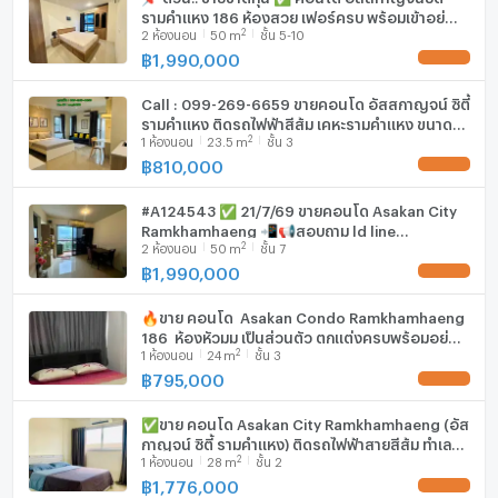
รามคำแหง 186 ห้องสวย เฟอร์ครบ พร้อมเข้าอยู่
2
2
ห้องนอน
50
m
ชั้น 5-10
MD-95427
฿
1,990,000
UPDATE !
Call : 099-269-6659 ขายคอนโด อัสสกาญจน์ ซิตี้
รามคำแหง ติดรถไฟฟ้าสีส้ม เคหะรามคำแหง ขนาด
2
1
ห้องนอน
23.5
m
ชั้น 3
23.5 ตารางเมตร ห้องมุม ชั้น3 ตกแต่งครบ
฿
810,000
UPDATE !
#A124543 ✅ 21/7/69 ขายคอนโด Asakan City
Ramkhamhaeng 📲📢สอบถาม ld line
2
2
ห้องนอน
50
m
ชั้น 7
@condoboy
฿
1,990,000
UPDATE !
🔥ขาย คอนโด Asakan Condo Ramkhamhaeng
186 ห้องหัวมุม เป็นส่วนตัว ตกแต่งครบพร้อมอยู่
2
1
ห้องนอน
24
m
ชั้น 3
ติดรถไฟฟ้าสายสีส้มหน้าโครงการ✅
฿
795,000
UPDATE !
✅ขาย คอนโด Asakan City Ramkhamhaeng (อัส
กาญจน์ ซิตี้ รามคำแหง) ติดรถไฟฟ้าสายสีส้ม ทำเลดี
2
1
ห้องนอน
28
m
ชั้น 2
ติดถนนใหญ่ ✨ ตกแต่งครบพร้อมเข้าอยู่ได้ทันที
฿
1,776,000
UPDATE !