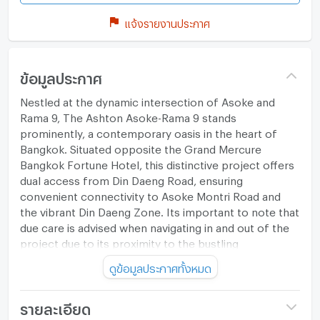
แจ้งรายงานประกาศ
ข้อมูลประกาศ
Nestled at the dynamic intersection of Asoke and
Rama 9, The Ashton Asoke-Rama 9 stands
prominently, a contemporary oasis in the heart of
Bangkok. Situated opposite the Grand Mercure
Bangkok Fortune Hotel, this distinctive project offers
dual access from Din Daeng Road, ensuring
convenient connectivity to Asoke Montri Road and
the vibrant Din Daeng Zone. Its important to note that
due care is advised when navigating in and out of the
project due to its proximity to the bustling
intersection, often bustling with traffic.
ดูข้อมูลประกาศทั้งหมด
This location boasts a range of appealing attributes:
รายละเอียด
Effortless Connectivity: The project benefits from its