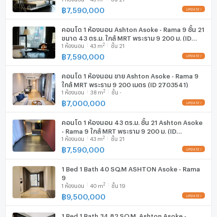
Vibrant Atmosphere: The Asoke-Rama 9 intersection
฿
7,590,000
เครื่องดูดควัน
pulsates with life day and night, animated by the
perpetual movement of trains. The pedestrian
คอนโด 1 ห้องนอน Ashton Asoke - Rama 9 ชั้น 21
มีอินเตอร์เน็ตไร้สาย (Wi-Fi) ในห้องพัก
ขนาด 43 ตร.ม. ใกล้ MRT พระราม 9 200 ม. (ID
crossing directly in front of the project enhances
2
1
ห้องนอน
43
m
ชั้น 21
999332)
safety, complete with a signal to facilitate smooth
เครื่องซักผ้า
฿
7,590,000
road crossings. Additionally, a U-turn point on Rama 9
ไมโครเวฟ
Road in front of the development ensures practical
คอนโด 1 ห้องนอน ขาย Ashton Asoke - Rama 9
road navigation.
ใกล้ MRT พระราม 9 200 เมตร (ID 2703541)
2
1
ห้องนอน
38
m
ชั้น -
฿
7,000,000
Abundance of Amenities: The vicinity brims with an
array of retail outlets and dining establishments lining
คอนโด 1 ห้องนอน 43 ตร.ม. ชั้น 21 Ashton Asoke
both the main road and adjacent lanes. Embraced by
- Rama 9 ใกล้ MRT พระราม 9 200 ม. (ID
convenience, Central Plaza Rama 9 and FortuneTown,
2
1
ห้องนอน
43
m
ชั้น 21
2962135)
two expansive department stores, cater to diverse
฿
7,590,000
shopping needs. Notable office complexes such as G
Tower, Unilever House, Super Tower, The Stock
1 Bed 1 Bath 40 SQ.M ASHTON Asoke - Rama
9
Exchange of Thailand, and AIA Capital Building further
2
1
ห้องนอน
40
m
ชั้น 19
enrich the locales commercial tapestry.
฿
9,500,000
1 Bed 1 Bath 34.82 SQ.M. Ashton Asoke -