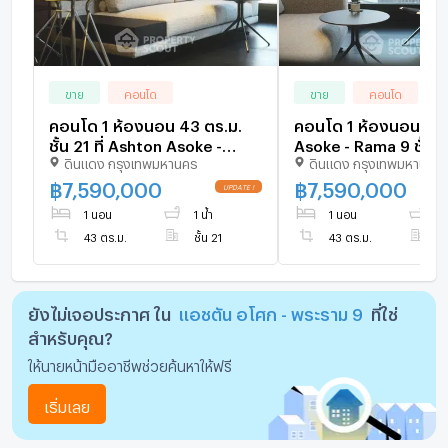
ขาย
คอนโด
ขาย
คอนโด
คอนโด 1 ห้องนอน 43 ตร.ม.
คอนโด 1 ห้องนอน As
ชั้น 21 ที่ Ashton Asoke -
Asoke - Rama 9 ชั้น 
ดินแดง กรุงเทพมหานคร
ดินแดง กรุงเทพมหานคร
Rama 9 ใกล้ MRT พระราม 9
43 ตร.ม. ใกล้ MRT พร
200 ม. (ID 2044815)
200 ม. (ID 999332)
฿
7,590,000
฿
7,590,000
1 นอน
1 น้ำ
1 นอน
1 
43 ตร.ม.
ชั้น 21
43 ตร.ม.
ชั
ยังไม่เจอประกาศ ใน
แอชตัน อโศก - พระราม 9
ที่ใช่
สำหรับคุณ?
ให้นายหน้ามืออาชีพช่วยค้นหาให้ฟรี
เริ่มเลย