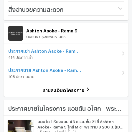
strategic location, being a mere 230 meters away
ชื่อโครงการ
Ashton Asoke - Rama 9
สิ่งอำนวยความสะดวก
from MRT Rama 9 station and a short 700 meters
ราคา
10,022,000
stroll to the Airport Rail Link Makkasan Station. Ideal
ภายในห้อง
ภายในโครงการ
for professionals working within the Rama 9 -
(214,145 บาท/ตร.ม.)
Ashton Asoke - Rama 9
Ratchadaphisek district or the city center, this locale
ดินแดง กรุงเทพมหานคร
รูปแบบห้อง
1 ห้องนอน
เฟอร์นิเจอร์
offers unparalleled convenience for those entering
the Asoke-Sukhumvit zone.
ห้องอยู่ชั้นที่
19
โทรศัพท์บ้าน
ประกาศเช่า Ashton Asoke - Rama 9
416 ประกาศเช่า
Traffic Considerations: Commuters who rely on
ทิศทางห้อง
ตะวันออกเฉียงใต้
เครื่องปรับอากาศ
personal vehicles might encounter congestion during
ประกาศขาย Ashton Asoke - Rama 9
จำนวนห้องนอน
1 ห้องนอน
peak hours. The recommended and secure entry and
เครื่องทำน้ำร้อน/น้ำอุ่น
108 ประกาศขาย
exit route is via the Din Daeng zone. While accessing
จำนวนห้องน้ำ
1 ห้องน้ำ
ประตูห้องระบบ digital lock
Ratchadaphisek or Asok Montri Roads might require a
รายละเอียดโครงการ
slight detour, this route ensures a smoother journey,
ขนาดพื้นที่ห้อง
46.8 ตร.ม.
อ่างอาบน้ำ
albeit with a little extra time investment. Nearby
expressway entrances include Asoke 3 Toll Plaza
TV
ประกาศขายในโครงการ แอชตัน อโศก - พระราม 9
(toward Bang Na) approximately 900 meters away,
and Asoke 4 Toll Plaza (toward Victory Monument) at
เตาปรุงอาหาร
คอนโด 1 ห้องนอน 43 ตร.ม. ชั้น 21 ที่ Ashton
a distance of about 1.6 km.
Asoke - Rama 9 ใกล้ MRT พระราม 9 200 ม. (ID
ตู้เย็น
2
1
ห้องนอน
43
m
ชั้น 21
2044815)