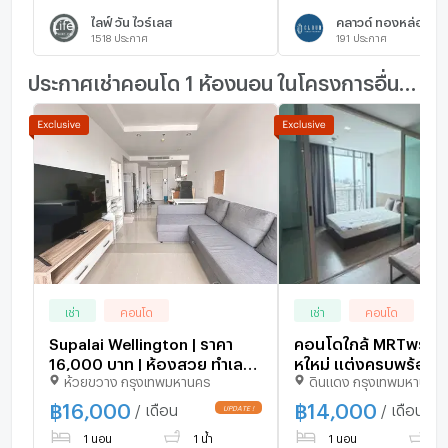
ไลฟ์ วัน ไวร์เลส
คลาวด์ ทองหล่อ - เพ
1518
ประกาศ
191
ประกาศ
ประกาศเช่าคอนโด 1 ห้องนอน ในโครงการอื่นๆ ใกล้เคียง
เช่า
คอนโด
เช่า
คอนโด
Supalai Wellington | ราคา
คอนโดใกล้ MRTพระรา
16,000 บาท | ห้องสวย ทำเลดี
หใหม่ แต่งครบพร้อมเข้
ห้วยขวาง กรุงเทพมหานคร
ดินแดง กรุงเทพมหานคร
เฟอร์นิเจอร์ครบ พร้อมอยู่
ราคา14,000บาท/เตือ
฿
16,000
฿
14,000
/ เดือน
/ เดือน
1 นอน
1 น้ำ
1 นอน
1 