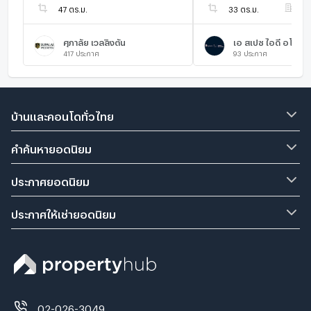
47 ตร.ม.
33 ตร.ม.
ชั
ศุภาลัย เวลลิงตัน
เอ สเปซ ไอดี อโศก -
417
ประกาศ
93
ประกาศ
บ้านและคอนโดทั่วไทย
คำค้นหายอดนิยม
ประกาศยอดนิยม
ประกาศให้เช่ายอดนิยม
02-026-3049