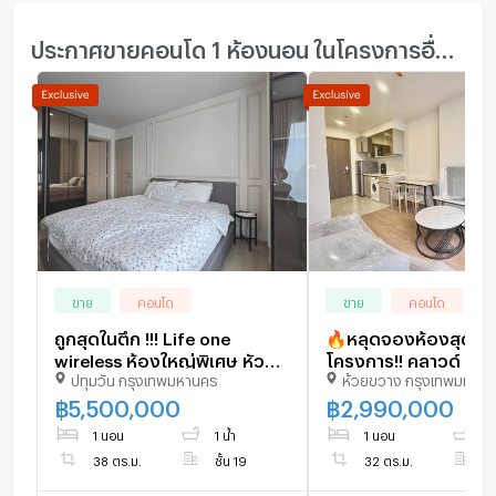
ประกาศขายคอนโด 1 ห้องนอน ในโครงการอื่นๆ ใกล้เคียง
ขาย
คอนโด
ขาย
คอนโด
ถูกสุดในตึก !!! Life one
🔥หลุดจองห้องสุดท้า
wireless ห้องใหญ่พิเศษ หัวมุม
โครงการ!! คลาวด์ ทอ
ปทุมวัน กรุงเทพมหานคร
ห้วยขวาง กรุงเทพมหาน
ตรงข้ามบันไดหนีไฟ
เพชรบุรี (Cloud) 1 ห
ห้องน้ำ 32 ตรม. 2.99 
฿
5,500,000
฿
2,990,000
โอน!! 093-615-5959
1 นอน
1 น้ำ
1 นอน
1 
38 ตร.ม.
ชั้น 19
32 ตร.ม.
ชั