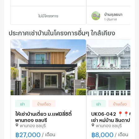
บ้านกุลธนา
ไม่มีโครงการ
1
ประกาศ
ประกาศเช่าบ้านในโครงการอื่นๆ ใกล้เคียง
เช่า
บ้านเดี่ยว
เช่า
บ้านเดี่ยว
ให้เช่าบ้านเดี่ยว ม.แฟมิลี่ซิตี้
UK06-042 📍📍#บ้านว
พานทอง ชลบุรี
เช่า หมู่บ้าน ลินดาปาร์ค ถ. ศุข
พานทอง ชลบุรี
พานทอง ชลบุรี
ประยูร 🏠8000/ เดือน 🏠จ่าย
พร้อมเข้าอยู่เพียง 16
฿
27,000
฿
8,000
/ เดือน
/ เดือน