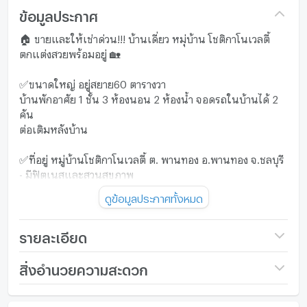
ข้อมูลประกาศ
🏠 ขายและให้เช่าด่วน!!! บ้านเดี่ยว หมุ่บ้าน โชติกาโนเวลตี้
ตกแต่งสวยพร้อมอยู่ 🏡
✅ขนาดใหญ่ อยู่สยาย60 ตารางวา
บ้านพักอาศัย 1 ชั้น 3 ห้องนอน 2 ห้องน้ำ จอดรถในบ้านได้ 2
คัน
ต่อเติมหลังบ้าน
✅ที่อยู่ หมู่บ้านโชติกาโนเวลตี้ ต. พานทอง อ.พานทอง จ.ชลบุรี
- มีฟิตเนสและสวนสุขภาพ
- เข้า - ออกด้วยระบบคีย์การ์ด
ดูข้อมูลประกาศทั้งหมด
- มีรปภ. รักษาความปลอดภัยตลอด 24 ชม.
ขาย ราคา 3,190,000 บาท ลดจาก 3,490,000 บาท
รายละเอียด
เช่า 8999/เดือน
ชื่อโครงการ
Chotika Novelty
สิ่งอำนวยความสะดวก
1. ฟรีโอน
ราคา
3,190,000
2. แอร์ 3 เครื่อง (ห้องนอน ,ห้องรับแขก)
ภายในบ้าน
ภายในโครงการ