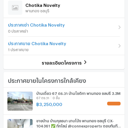
3. เฟอร์นิเจอร์
Chotika Novelty
จำนวนชั้น
1 ชั้น
4. ปั้มน้ำ
พานทอง ชลบุรี
เฟอร์นิเจอร์
5. ผ้าม่านทั้งหลัง
จำนวนห้องนอน
3 ห้องนอน
โทรศัพท์บ้าน
ประกาศเช่า Chotika Novelty
✅สถานที่ใกล้เคียง
จำนวนห้องน้ำ
2 ห้องน้ำ
0 ประกาศเช่า
- ใกล้ซุปเปอร์มาร์เก็ต ตลาด โรงเรียน สถานที่ราชการ ธนาคาร
เครื่องปรับอากาศ
โรงพยาบาล
ขนาดที่ดิน
60 ตร.ว.
ประกาศขาย Chotika Novelty
- ใกล้อมตะเฟส 6,7,8,9,10
เครื่องทำน้ำร้อน/น้ำอุ่น
พื้นที่ใช้สอย (ตร.ม.)
132 ตร.ม.
1 ประกาศขาย
- ใกล้ถนนมอเตอร์เวย์.
ประตูห้องระบบ digital lock
- เดินทางไปทางด่วนบูรพาวิถี 10 นาที
จำนวนพื้นที่จอดรถ (คัน)
2 คัน
รายละเอียดโครงการ
- ใกล้ถนนสุขประยูร
อ่างอาบน้ำ
การตกแต่ง
พร้อมอยู่
สนใจติดต่อ
TV
ประกาศขายในโครงการใกล้เคียง
Tel : 091-082-8888
Line ID : winwinprop
เตาปรุงอาหาร
บ้านเดี่ยว 67 ตร.วา บ้านโชติกา พานทอง ชลบุรี 3.3M
67 ตร.วา
0 ชั้น
ตู้เย็น
฿
3,250,000
UPDATE !
เครื่องดูดควัน
ขายบ้าน บ้านกุลธนา มาบโป่ง พานทอง ชลบุรี CX-
ลิฟท์
104361 ✅ ทักไลน์ @connexproperty ตอบทันที