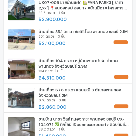
UK07-008 ขายบ้านแฝด 🏡PANA PARK3 [ ราคา
2,xx ] 📍หนองหงษ์ ซอย 17 #บ้านมือ1 #โครงการพา
42.8 ตร.วา
1 ชั้น
นาปาร์ค3 เปิดเฟสใหม่
฿
2,900,000
บ้านเดี่ยว 35.1 ตร.วา ชัยสิริโฮม พานทอง ชลบุรี 2.1M
35.1 ตร.วา
0 ชั้น
฿
2,100,000
UPDATE !
บ้านเดี่ยว 104 ตร.วา หมู่บ้านพานาปาร์ค อำเภอ
พานทอง จังหวัดชลบุรี 2.9M
104 ตร.วา
0 ชั้น
฿
4,510,000
UPDATE !
บ้านเดี่ยว 67.6 ตร.วา แสนมณี 3 อำเภอพานทอง
จังหวัดชลบุรี 2M
67.6 ตร.วา
0 ชั้น
฿
2,860,000
UPDATE !
ขายบ้าน นารา วิลล์ หนองกะขะ พานทอง ชลบุรี CX-
104071 ✅ ทักไลน์ @connexproperty ตอบทันที
38.2 ตร.วา
1 ชั้น
ทีมงานมืออาชีพ ✅
฿
1,490,000
UPDATE !