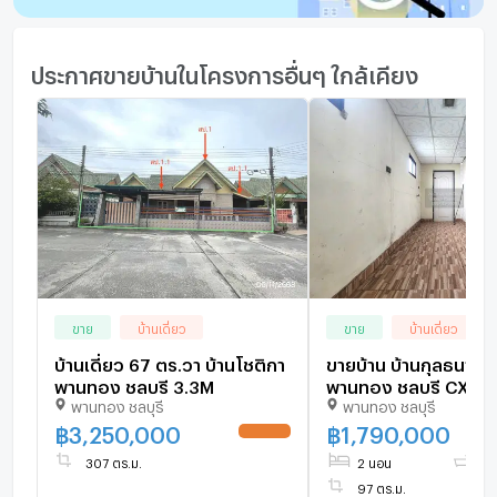
ประกาศขายบ้านในโครงการอื่นๆ ใกล้เคียง
ขาย
บ้านเดี่ยว
ขาย
บ้านเดี่ยว
บ้านเดี่ยว 67 ตร.วา บ้านโชติกา
ขายบ้าน บ้านกุลธนา มาบโป่ง
พานทอง ชลบุรี 3.3M
พานทอง ชลบุรี CX-1
พานทอง ชลบุรี
พานทอง ชลบุรี
ทักไลน์ @connexpro
ตอบทันที ทีมงานมืออ
฿
3,250,000
฿
1,790,000
UPDATE !
307 ตร.ม.
2 นอน
2 น
97 ตร.ม.