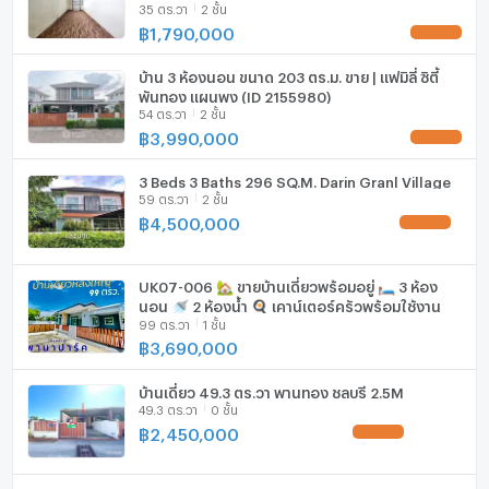
35 ตร.วา
2 ชั้น
ทีมงานมืออาชีพ ✅
ที่จอดรถ
฿
1,790,000
UPDATE !
ที่จอดรถจักรยานยนต์
บ้าน 3 ห้องนอน ขนาด 203 ตร.ม. ขาย | แฟมิลี่ ซิตี้
พันทอง แผนพง (ID 2155980)
มีอินเตอร์เน็ตไร้สาย (Wi-Fi) ในห้องพัก
54 ตร.วา
2 ชั้น
฿
3,990,000
UPDATE !
กล้องวงจรปิด (CCTV)
3 Beds 3 Baths 296 SQ.M. Darin Granl Village
สระว่ายน้ำ
59 ตร.วา
2 ชั้น
฿
4,500,000
UPDATE !
โรงยิม / ฟิตเนส
ห้องซาวน่า
UK07-006 🏡 ขายบ้านเดี่ยวพร้อมอยู่ 🛏 3 ห้อง
นอน 🚿 2 ห้องน้ำ 🍳 เคาน์เตอร์ครัวพร้อมใช้งาน
ห้องสตรีม
99 ตร.วา
1 ชั้น
฿
3,690,000
EV-Charger
บ้านเดี่ยว 49.3 ตร.วา พานทอง ชลบุรี 2.5M
เครื่องซักผ้า
49.3 ตร.วา
0 ชั้น
฿
2,450,000
UPDATE !
ไมโครเวฟ