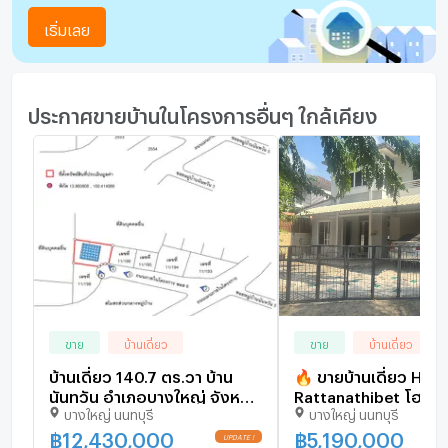
เริ่มเลย
ประกาศขายบ้านในโครงการอื่นๆ ใกล้เคียง
ขาย
บ้านเดี่ยว
ขาย
บ้านเดี่ยว
บ้านเดี่ยว 140.7 ตร.วา บ้าน
🔥 ขายบ้านเดี่ยว Ho
นันทวัน อำเภอบางใหญ่ จังหวัด
Rattanathibet โฮมเ
บางใหญ่ นนทบุรี
บางใหญ่ นนทบุรี
นนทบุรี 9M
รัตนาธิเบศร์ ทำเลดี ปลอดภัย
สภาพแวดล้อมเยี่ยม 🌳
฿
12,430,000
฿
5,190,000