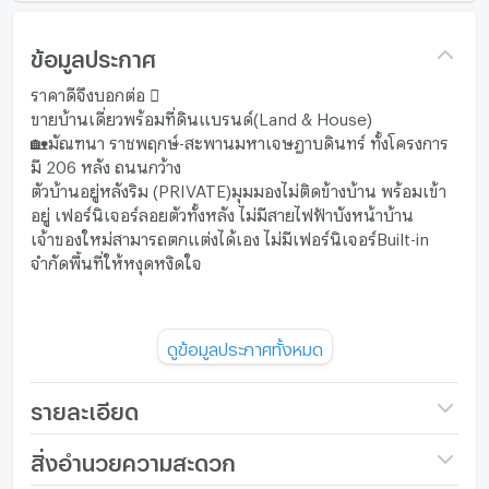
ข้อมูลประกาศ
ราคาดีจึงบอกต่อ 
ขายบ้านเดี่ยวพร้อมที่ดินแบรนด์(Land & House)
🏡มัณฑนา ราชพฤกษ์-สะพานมหาเจษฎาบดินทร์ ทั้งโครงการ
มี 206 หลัง ถนนกว้าง
ตัวบ้านอยู่หลังริม (PRIVATE)มุมมองไม่ติดข้างบ้าน พร้อมเข้า
อยู่ เฟอร์นิเจอร์ลอยตัวทั้งหลัง ไม่มีสายไฟฟ้าบังหน้าบ้าน
เจ้าของใหม่สามารถตกแต่งได้เอง ไม่มีเฟอร์นิเจอร์Built-in
จำกัดพื้นที่ให้หงุดหงิดใจ
🏡มัณฑนา ราชพฤกษ์-สะพานมหาเจษฎาบดินทร์ (Land &
ดูข้อมูลประกาศทั้งหมด
House)
phase 3 เลขบ้าน 88/198 (หน้า8หลัง8) บ้านหันหน้าทางทิศ
ใต้ ทิศรับทรัพย์ ถูกหลักฮวงจุ้ย
รายละเอียด
ขนาดพื้นที่ดิน 66.6 ตารางวา
ชื่อโครงการ
Mantana Ratchapruek -
สิ่งอำนวยความสะดวก
พื้นที่ใช้สอย 185 ตารางเมตร
Nakornin