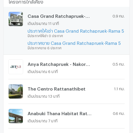
โครงการใกล้เคียง
-โตะวางไม้Oak สั่งตัดพิเศษ ลบมุม ส่วนใต้ TV
-TV SONY OLED 65"บางเฉียบติดผนัง
Casa Grand Ratchapruek-Rama 5
0.9 กม.
-Counterไม้Oak +สตู 2 เก้าอี้บาร์ ลบมุม
เดินประมาณ 11 นาที
-โซฟาJAS หนังอิตาลีหุ้มทั้งส่วนขนาดใหญ่ 2.20
ประกาศให้เช่า Casa Grand Ratchapruek-Rama 5
-เคาท์เตอร์ครัวBuilt-in พร้อมเครื่องดูดควัน
มีประกาศให้เช่า 0 ประกาศ
-ตู้เย็นใหญ่ Samsung แยกความเย็น2 ประตู ขนาด 21.8 Q
ประกาศขาย Casa Grand Ratchapruek-Rama 5
-เครื่องซักผ้า ฝาหน้า Samsung 8kg.
มีประกาศขาย 6 ประกาศ
-เตียงไม้Oak ขนาด6ฟุต 1เตียง, ขนาด5ฟุต 2 เตียง
Anya Ratchapruek - Nakorn Inn
สาเหตุที่ขาย : ไม่ค่อยได้อยู่ กลับไปอยู่บ้านกับครอบครัว
0.5 กม.
เดินประมาณ 6 นาที
บริเวณรอบโครงการ
The Centro Rattanathibet
1.1 กม.
สถานีรถไฟฟ้า สายสีม่วง 5.00 km.
เดินประมาณ 13 นาที
**อาหาร
ตลอดเส้นทางหน้าหมู่บ้านประกอบด้วยร้านอาหาร กว่า20 ร้าน
ค้า
Anabuki Thana Habitat Ratchaphruek
0.6 กม.
-ตลาดศิริมงคล 80 คัน
เดินประมาณ 7 นาที
-ตลาดสาวสยาม 80คัน
-ตลาดเจ้าพระยา ที่จอดรถ 300+คัน