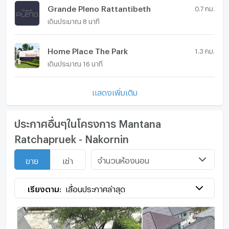
-ตลาดดอนพรหม 40คัน
Grande Pleno Rattantibeth
0.7 กม.
**ปั้มน้ำมัน
เดินประมาณ 8 นาที
-PTT 2 แห่ง
-CALTEX 1 แห่ง
Home Place The Park
1.3 กม.
**โรงพยาบาล
เดินประมาณ 16 นาที
- โรงพยาบาลพระนั่งเกล้า
- โรงพยาบาลนนทเวช
แสดงเพิ่มเติม
-TDH Dental สาขาราชพฤกษ์
**ห้างสรรพสินค้า
ประกาศอื่นๆในโครงการ Mantana
-The Walk Ratchapruek
Ratchapruek - Nakornin
-The Crystal SB Ratchapruek
-Central Rattanathibet
จำนวนห้องนอน
ขาย
เช่า
-Central Westgate
-Central Westville (เปิดใหม่)
-Homepro Ratchapruek
เรียงตาม:
เลื่อนประกาศล่าสุด
-Chic Republic Ratchapruek
รร.อนุบาลเด่นหล้า พระราม5
รร.นานาชาติ DBS