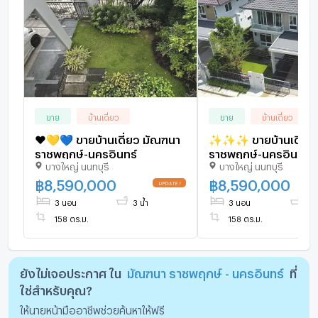
รร.เตรียมอุดมพัฒนาการ นนทบุรี
มหาวิทยาลัยราชพฤกษ์
ราคาขาย 12,980,000 บาท (ค่าโอนคนละครึ่ง)
TEL:0910828888
Line : winwinprop
ขาย
บ้านเดี่ยว
ขาย
บ้านเดี่ยว
❤️💛💙 ขายบ้านเดี่ยว มัณฑนา
✨✨✨ ขายบ้านเดี่ยว
ราชพฤกษ์-นครอินทร์
ราชพฤกษ์-นครอินทร์ 💎 ราคา
บางใหญ่ นนทบุรี
บางใหญ่ นนทบุรี
พิเศษเพียง 8.59 ล้าน
฿
8,590,000
฿
8,590,000
3 นอน
3 น้ำ
3 นอน
3 น
158 ตร.ม.
158 ตร.ม.
ยังไม่เจอประกาศ ใน
มัณฑนา ราชพฤกษ์ - นครอินทร์
ที่
ใช่สำหรับคุณ?
ให้นายหน้ามืออาชีพช่วยค้นหาให้ฟรี