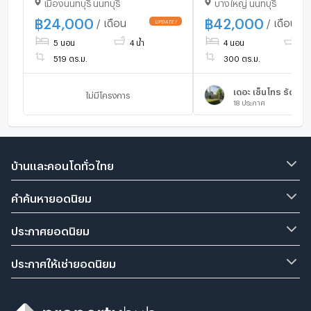
เมืองนนทบุรี นนทบุรี
บางใหญ่ นนทบุรี
รัตนาธิเบศร์ 💛🧡 ✅
@mproperty (มี @ ด้
฿
24,000
฿
42,000
/ เดือน
/ เดือน
ดมินตอบไว
5 นอน
4 น้ำ
4 นอน
4 น
519 ตร.ม.
300 ตร.ม.
เดอะ เซ็นโทร รัตนาธิ
ไม่มีโครงการ
18
ประกาศ
บ้านและคอนโดทั่วไทย
คำค้นหายอดนิยม
ประกาศยอดนิยม
ประกาศให้เช่ายอดนิยม