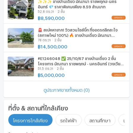
-บ้านเดี่ยว เฟอร์นิเจอร์ พร้อมอยู่
✨✨✨ ขายบ้านเดี่ยว มัณฑนา ราชพฤกษ์-นคร
ลิฟท์
อินทร์ 💎 ราคาพิเศษเพียง 8.59 ล้านบาท
ทำเลที่ตั้งน้ำไม่ท่วม โครงการถมสูงขึ้นถึง 2 เมตร รอบบ้านจัด
52.8 ตร.วา
2 ชั้น
สวน
ที่จอดรถ
฿
8,590,000
**ชั้นล่าง
ที่จอดรถจักรยานยนต์
-ห้องนอน 1 ห้อง+1ห้องน้ำภายใน สามารถทำเป็นห้องห้องนอน
🚨 สเปคหายาก! วิวสวนไซส์บิ๊ก ที่จอดรถลึกสะใจ
ผู้สูงอายุ หรือห้องทำงานได้ครับ
(สภาพใหม่ 100%) 🔥 ขายบ้านเดี่ยว มัณฑนา
มีอินเตอร์เน็ตไร้สาย (Wi-Fi) ในห้องพัก
-ส่วนทานข้าว รับแขก มีห้องน้ำแยกส่วนตัว
78 ตร.วา
2 ชั้น
ราชพฤกษ์ - นครอินทร์ 🔥 / 4 ห้องนอน #HRP2070
฿
14,500,000
-กั้นห้องครัวแบบปิด กันกลิ่นอาหารรบกวนภายในบ้าน
กล้องวงจรปิด (CCTV)
**ชั้นบน
#E1246048 ✅ 25/10/67 ขายบ้านเดี่ยว 2 ชั้น
-ห้องนอนใหญ มีพื้นที่+ walk-in Closet+ห้องน้ำภายใน
สระว่ายน้ำ
โครงการ มัณฑนา ราชพฤกษ์ - นครอินทร์ (วงเวียน
-ห้องนอนเล็กทั้ง2ห้อง ห้องน้ำภายนอก1 ห้อง สามารถเป็นห้อง
51.5 ตร.วา
2 ชั้น
พระราม 5) 📲📢สอบถาม ld line @condoboy
โรงยิม / ฟิตเนส
เก็บของส่วนตัวได้
฿
5,000,000
ห้องซาวน่า
**เฟอร์นิเจอร์ลอยตัว
ดูประกาศขายทั้งหมด (0)
-ติดม่านมูลี่ ทั้งหลัง
ห้องสตรีม
-เครื่องปรับอากาศแบบฝังเพดาน 4 ทิศทาง 1 เครื่อง DAIKIN
Invertor 30,000BTU
EV-Charger
ที่ตั้ง & สถานที่ใกล้เคียง
-เครื่องปรับอากาศแบบติดผนัง 4 เครื่อง ทั้ง4 ห้องนอน
เครื่องซักผ้า
-โต๊ะทานอาหาร ไม้ walnut ทั้งตัว สั่งตัดพิเศษลบมุม ขนาด
โครงการใกล้เคียง
รถไฟฟ้า
สถานศึกษา
แหล่ง
ยาว 2.20 xกว้าง1.00เมตร เก้าอี้ไม้เบาะหนังอิตาลี 4 ที่นั่ง
ไมโครเวฟ
พร้อมโคมไฟ