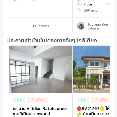
MRT บางพลู เดินทาง
4 นอน
3 น
200 ตร.ม.
โฮมเพลส รัตนาธิเบศ
ไม่มีโครงการ
6
ประกาศ
ประกาศเช่าบ้านในโครงการอื่นๆ ใกล้เคียง
เช่า
บ้านเดี่ยว
เช่า
บ้านเดี่ยว
เช่าบ้าน Viridian Ratchapruek
🔴RV21767🟡 ให้เช่า
เวอรีเดียน ราชพฤกษ์
👍 บ้านเดี่ยว เดอะ เซ็