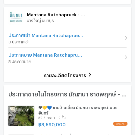
ระยะความสูง พื้นถึงเพดานฝ้า 2.85 เมตร
ภายในบ้าน
ภายในโครงการ
ราคา
12,980,000
🛏️ 4 ห้องนอน
Mantana Ratchapruek - Nakornin
🛀🏻 4 ห้องน้ำ
บางใหญ่ นนทบุรี
เฟอร์นิเจอร์
จำนวนชั้น
2 ชั้น
🚘 2 ที่จอดรถ ในบ้าน + 1 นอกบ้าน
สระว่ายน้ำ , ฟิตเนส ,สวนสาธารณะ, กล้อง CCTV รอบหมู่บ้าน
จำนวนห้องนอน
โทรศัพท์บ้าน
4 ห้องนอน
ประกาศเช่า Mantana Ratchapruek - Nakornin
, รปภ , คีย์การ์ด ระบบรักษาความปลอดภัย 24 ช.ม มาตรา
0 ประกาศเช่า
ฐาน(Land & House)
จำนวนห้องน้ำ
4 ห้องน้ำ
เครื่องปรับอากาศ
ประกาศขาย Mantana Ratchapruek - Nakornin
ขนาดที่ดิน
67 ตร.ว.
อายุบ้าน 5 ปี ไม่ค่อยได้อยู่ สภาพใหม่ กุญแจหน้าปะตูบ้านยัง
เครื่องทำน้ำร้อน/น้ำอุ่น
5 ประกาศขาย
ไม่เคยใช้งาน เล่มทะเบียนบ้านใหม่ยังไม่มีชื่อเจ้าของครับ
พื้นที่ใช้สอย (ตร.ม.)
185 ตร.ม.
ประตูห้องระบบ digital lock
รายละเอียดโครงการ
** การเดินทางมาโครงการ
จำนวนพื้นที่จอดรถ (คัน)
2 คัน
อ่างอาบน้ำ
โครงการติดถนนใหญ่ เส้นราชพฤกษ์-นนทบุรี 1 เดินทาง
สะดวก สามารถมาได้ 3 ทาง
การตกแต่ง
พร้อมอยู่
TV
ประกาศขายในโครงการ มัณฑนา ราชพฤกษ์ - นครอินทร์
-จากเส้นหลักราชพฤกษ์ เข้าเส้นราชพฤกษ์-นนทบุรี 1
-จากเส้นทางด่วนลง งามวงศ์วาน ข้ามสะพานมหาเจษฎา
เตาปรุงอาหาร
❤️💛💙 ขายบ้านเดี่ยว มัณฑนา ราชพฤกษ์-นคร
บดินทร์
อินทร์
ตู้เย็น
-จากเส้นพระราม7 เข้านนท์บุรี ข้ามสะพานมหาเจษฎาบดินทร์
52.8 ตร.วา
2 ชั้น
฿
8,590,000
เครื่องดูดควัน
(รายละเอียด)