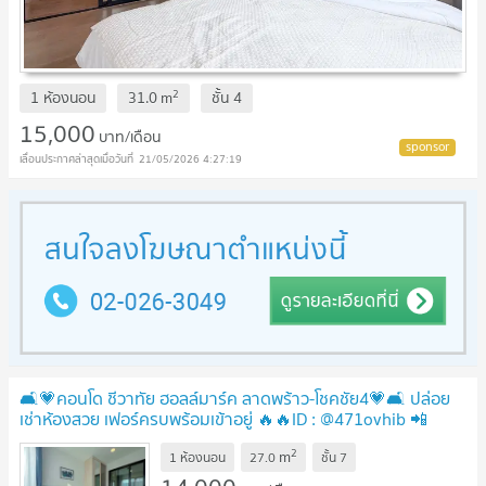
2
1 ห้องนอน
31.0
m
ชั้น
4
15,000
บาท/เดือน
21/05/2026 4:27:19
🛋️💗คอนโด ชีวาทัย ฮอลล์มาร์ค ลาดพร้าว-โชคชัย4💗🛋️ ปล่อย
เช่าห้องสวย เฟอร์ครบพร้อมเข้าอยู่ 🔥🔥ID : @471ovhib 📲
UPDATE !
2
m
1 ห้องนอน
27.0
ชั้น
7