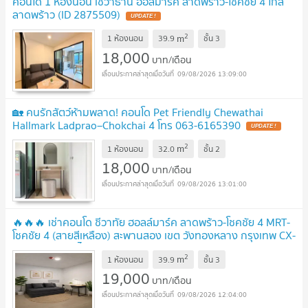
คอนโด 1 ห้องนอน เชวาธานี ฮอลมาร์ค ลาดพร้าว-โชคชัย 4 ใกล้
ลาดพร้าว (ID 2875509)
UPDATE !
2
m
1 ห้องนอน
39.9
ชั้น
3
18,000
บาท/เดือน
09/08/2026 13:09:00
🏡 คนรักสัตว์ห้ามพลาด! คอนโด Pet Friendly Chewathai
Hallmark Ladprao–Chokchai 4 โทร 063-6165390
UPDATE !
2
m
1 ห้องนอน
32.0
ชั้น
2
18,000
บาท/เดือน
09/08/2026 13:01:00
🔥🔥🔥 เช่าคอนโด ชีวาทัย ฮอลล์มาร์ค ลาดพร้าว-โชคชัย 4 MRT-
โชคชัย 4 (สายสีเหลือง) สะพานสอง เขต วังทองหลาง กรุงเทพ CX-
147074 ✅ ทักไลน์ @connexproperty ตอบทันที ทีมงานมือ
2
m
อาชีพ ✅ 🔥🔥🔥
1 ห้องนอน
39.9
ชั้น
3
UPDATE !
19,000
บาท/เดือน
09/08/2026 12:04:00