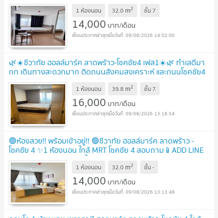
UPDATE !
2
m
1 ห้องนอน
32.0
ชั้น
7
14,000
บาท/เดือน
09/08/2026 14:02:00
🌿☀️ชีวาทัย ฮอลล์มาร์ค ลาดพร้าว-โชคชัย4 เฟส1☀️🌿 ทำเลดีมา
กก เดินทางสะดวกมาก ติดถนนสังคมสงเคราะห์ และถนนโชคชัย4
นาคนิวาส ลาดพร้าว71
UPDATE !
2
m
1 ห้องนอน
39.8
ชั้น
7
16,000
บาท/เดือน
09/08/2026 13:18:54
🟢ห้องสวย!! พร้อมเข้าอยู่!! 🟢ชีวาทัย ฮอลล์มาร์ค ลาดพร้าว -
โชคชัย 4 ✨1 ห้องนอน ใกล้ MRT โชคชัย 4 สอบถาม📱ADD LINE
@572aurac แอดมินตอบไว✨
NEW !
2
m
1 ห้องนอน
32.0
ชั้น
-
14,000
บาท/เดือน
09/08/2026 13:13:48