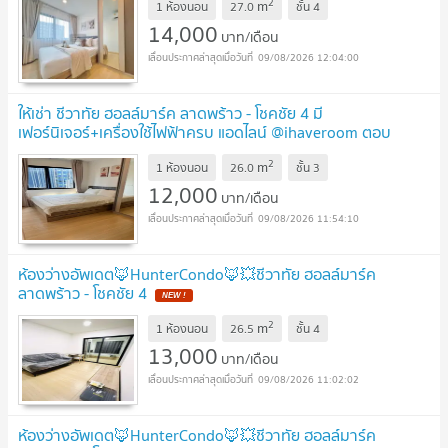
2
m
✅ 🔥🔥🔥
1 ห้องนอน
27.0
ชั้น
4
UPDATE !
14,000
บาท/เดือน
09/08/2026 12:04:00
ให้เช่า ชีวาทัย ฮอลล์มาร์ค ลาดพร้าว - โชคชัย 4 มี
เฟอร์นิเจอร์+เครื่องใช้ไฟฟ้าครบ แอดไลน์ @ihaveroom ตอบ
ทันที
UPDATE !
2
m
1 ห้องนอน
26.0
ชั้น
3
12,000
บาท/เดือน
09/08/2026 11:54:10
ห้องว่างอัพเดต🦊HunterCondo🦊💥ชีวาทัย ฮอลล์มาร์ค
ลาดพร้าว - โชคชัย 4
NEW !
2
m
1 ห้องนอน
26.5
ชั้น
4
13,000
บาท/เดือน
09/08/2026 11:02:02
ห้องว่างอัพเดต🦊HunterCondo🦊💥ชีวาทัย ฮอลล์มาร์ค