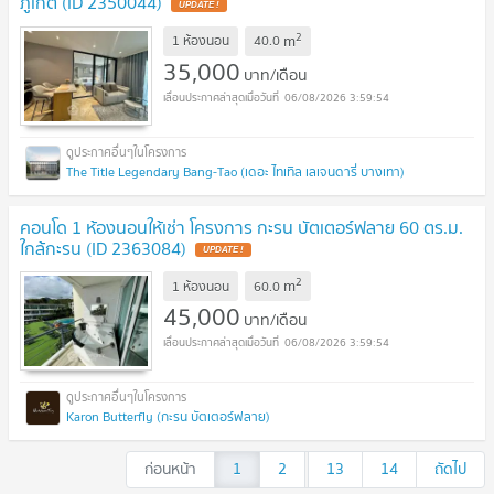
ภูเก็ต (ID 2350044)
UPDATE !
2
m
1 ห้องนอน
40.0
35,000
บาท/เดือน
06/08/2026 3:59:54
The Title Legendary Bang-Tao (เดอะ ไทเทิล เลเจนดารี่ บางเทา)
คอนโด 1 ห้องนอนให้เช่า โครงการ กะรน บัตเตอร์ฟลาย 60 ตร.ม.
ใกล้กะรน (ID 2363084)
UPDATE !
2
m
1 ห้องนอน
60.0
45,000
บาท/เดือน
06/08/2026 3:59:54
Karon Butterfly (กะรน บัตเตอร์ฟลาย)
ก่อนหน้า
1
2
...
13
14
ถัดไป