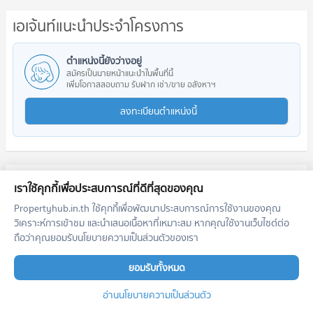
เอเจ้นท์แนะนำประจำโครงการ
ตำแหน่งนี้ยังว่างอยู่
สมัครเป็นนายหน้าแนะนำในพื้นที่นี้
เพิ่มโอกาสสอบถาม รับฝาก เช่า/ขาย อสังหาฯ
ลงทะเบียนตำแหน่งนี้
โครงการใกล้เคียง
เราใช้คุกกี้เพื่อประสบการณ์ที่ดีที่สุดของคุณ
Propertyhub.in.th ใช้คุกกี้เพื่อพัฒนาประสบการณ์การใช้งานของคุณ
วิเคราะห์การเข้าชม และนำเสนอเนื้อหาที่เหมาะสม หากคุณใช้งานเว็บไซต์ต่อ
ถือว่าคุณยอมรับนโยบายความเป็นส่วนตัวของเรา
ยอมรับทั้งหมด
อ่านนโยบายความเป็นส่วนตัว
SUPALAI SENSEKhao Rang Phuket
AYANA Heights
ศุภาลัย เซนส์ เขารัง ภูเก็ต
อญานา ลักซ์ชัวรี่ พูลวิลล่า