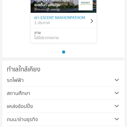
เอสเซ็นท์ นครปฐม
เมืองนครปฐม นครปฐม
เช่า ESCENT NAKHONPATHOM
1 ประกาศ
ขาย
ไม่มีประกาศขาย
ทำเลใกล้เคียง
รถไฟฟ้า
สถานศึกษา
คอนโด ม.ศิลปากร พระราชวังสนามจันทร์
แหล่งช้อปปิ้ง
33 โครงการ
คอนโด เทสโก้โลตัส นครปฐม
ถนน/ย่านธุรกิจ
คอนโดให้เช่า ม.ศิลปากร พระราชวังสนามจันทร์
22 โครงการ
มีคอนโดให้เช่า 14 ประกาศ