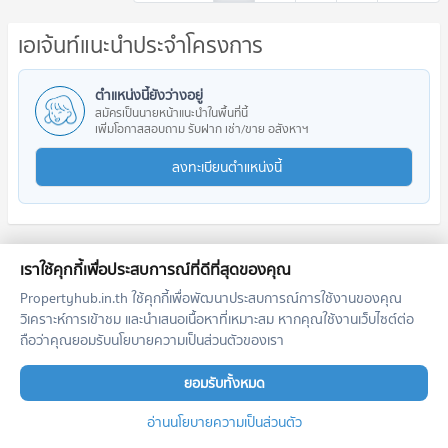
เอเจ้นท์แนะนำประจำโครงการ
ตำแหน่งนี้ยังว่างอยู่
สมัครเป็นนายหน้าแนะนำในพื้นที่นี้
เพิ่มโอกาสสอบถาม รับฝาก เช่า/ขาย อสังหาฯ
ลงทะเบียนตำแหน่งนี้
เราใช้คุกกี้เพื่อประสบการณ์ที่ดีที่สุดของคุณ
ทำเลใกล้เคียง
Propertyhub.in.th ใช้คุกกี้เพื่อพัฒนาประสบการณ์การใช้งานของคุณ
รถไฟฟ้า
วิเคราะห์การเข้าชม และนำเสนอเนื้อหาที่เหมาะสม หากคุณใช้งานเว็บไซต์ต่อ
ถือว่าคุณยอมรับนโยบายความเป็นส่วนตัวของเรา
คอนโด MRT พหลโยธิน
BL14
94 โครงการ
ยอมรับทั้งหมด
คอนโดให้เช่า MRT พหลโยธิน
อ่านนโยบายความเป็นส่วนตัว
มีคอนโดให้เช่า 5,744 ประกาศ