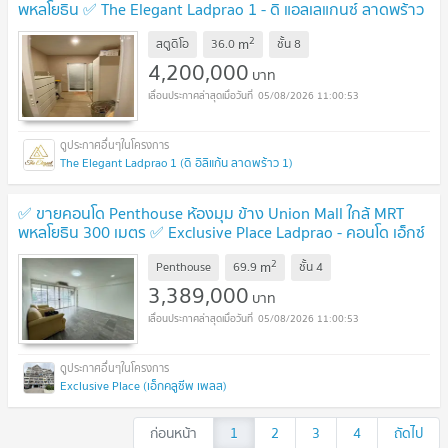
พหลโยธิน ✅ The Elegant Ladprao 1 - ดิ แอลเลแกนซ์ ลาดพร้าว
1
UPDATE !
2
m
สตูดิโอ
36.0
ชั้น
8
4,200,000
บาท
05/08/2026 11:00:53
The Elegant Ladprao 1 (ดิ อิลิแก้น ลาดพร้าว 1)
✅ ขายคอนโด Penthouse ห้องมุม ข้าง Union Mall ใกล้ MRT
พหลโยธิน 300 เมตร ✅ Exclusive Place Ladprao - คอนโด เอ็กซ์
คลูซีฟ เพลส ลาดพร้าว
UPDATE !
2
m
Penthouse
69.9
ชั้น
4
3,389,000
บาท
05/08/2026 11:00:53
Exclusive Place (เอ็กคลูซีพ เพลส)
ก่อนหน้า
1
2
3
4
ถัดไป