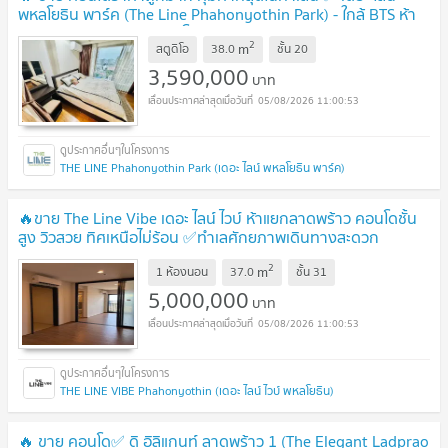
พหลโยธิน พาร์ค (The Line Phahonyothin Park) - ใกล้ BTS ห้า
แยกลาดพร้าว / MRT พหลโยธิน
UPDATE !
2
m
สตูดิโอ
38.0
ชั้น
20
3,590,000
บาท
05/08/2026 11:00:53
THE LINE Phahonyothin Park (เดอะ ไลน์ พหลโยธิน พาร์ค)
🔥ขาย The Line Vibe เดอะ ไลน์ ไวบ์ ห้าแยกลาดพร้าว คอนโดชั้น
สูง วิวสวย ทิศเหนือไม่ร้อน ✅ทำเลศักยภาพเดินทางสะดวก
สบาย
UPDATE !
2
m
1 ห้องนอน
37.0
ชั้น
31
5,000,000
บาท
05/08/2026 11:00:53
THE LINE VIBE Phahonyothin (เดอะ ไลน์ ไวบ์ พหลโยธิน)
🔥 ขาย คอนโด✅ ดิ อิลิแกนท์ ลาดพร้าว 1 (The Elegant Ladprao