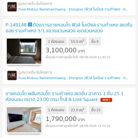
Fuse Mobius Ramkhamhaeng - Klongton (ฟิวส์ โมเบียส รามคำแหง - คลองตัน)
P-149148 🏢ต้องการขายคอนโด ฟิวส์ โมเบียส รามคำแหง สเตชั่น
ซอย รามคำแหง 3/1 แขวงสวนหลวง เขตสวนหลวง
กรุงเทพมหานคร Line Id: @easythaihome 085-592-
2
m
2897
1 ห้องนอน
55.0
ชั้น
9
UPDATE !
3,100,000
บาท
08/08/2026 12:45:02
Fuse Mobius Ramkhamhaeng - Klongton (ฟิวส์ โมเบียส รามคำแหง - คลองตัน)
ขายคอนโด พลัมคอนโด รามคำแหง สเตชั่น อาคาร 1 ชั้น 25 1
ห้องนอน ขนาด 23.00 ตรม ใกล้ A-Link Square
NEW !
2
m
1 ห้องนอน
23.0
ชั้น
25
1,790,000
บาท
08/08/2026 12:30:02