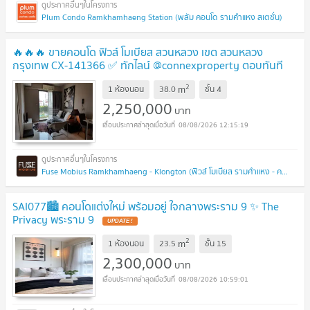
Plum Condo Ramkhamhaeng Station (พลัม คอนโด รามคำแหง สเตชั่น)
🔥🔥🔥 ขายคอนโด ฟิวส์ โมเบียส สวนหลวง เขต สวนหลวง
กรุงเทพ CX-141366 ✅ ทักไลน์ @connexproperty ตอบทันที
ทีมงานมืออาชีพ ✅ 🔥🔥🔥
UPDATE !
2
m
1 ห้องนอน
38.0
ชั้น
4
2,250,000
บาท
08/08/2026 12:15:19
Fuse Mobius Ramkhamhaeng - Klongton (ฟิวส์ โมเบียส รามคำแหง - คลองตัน)
SAI077🏙️ คอนโดแต่งใหม่ พร้อมอยู่ ใจกลางพระราม 9 ✨ The
Privacy พระราม 9
UPDATE !
2
m
1 ห้องนอน
23.5
ชั้น
15
2,300,000
บาท
08/08/2026 10:59:01