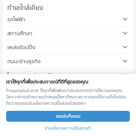
ทำเลใกล้เคียง
รถไฟฟ้า
สถานศึกษา
แหล่งช้อปปิ้ง
คอนโด ตลาดนัดนัมเบอร์วัน ราม 2
ถนน/ย่านธุรกิจ
90 โครงการ
คอนโด ถนนพัฒนาการ
โรงพยาบาล/สนามบิน
คอนโดให้เช่า ตลาดนัดนัมเบอร์วัน ราม 2
190 โครงการ
มีคอนโดให้เช่า 1,100 ประกาศ
เราใช้คุกกี้เพื่อประสบการณ์ที่ดีที่สุดของคุณ
คอนโดให้เช่า ถนนพัฒนาการ
ขายคอนโด ตลาดนัดนัมเบอร์วัน ราม 2
Propertyhub.in.th ใช้คุกกี้เพื่อพัฒนาประสบการณ์การใช้งานของคุณ
มีคอนโดให้เช่า 3,547 ประกาศ
มีคอนโดขาย 594 ประกาศ
วิเคราะห์การเข้าชม และนำเสนอเนื้อหาที่เหมาะสม หากคุณใช้งานเว็บไซต์ต่อ
ถือว่าคุณยอมรับนโยบายความเป็นส่วนตัวของเรา
ขายคอนโด ถนนพัฒนาการ
คอนโดให้เช่ายอดนิยม
มีคอนโดขาย 2,182 ประกาศ
ยอมรับทั้งหมด
The Politan Rive
Life Asoke
คอนโด ถนนบางนา - ตราด
อ่านนโยบายความเป็นส่วนตัว
Life Asoke Rama 9
344 โครงการ
Life Ladprao