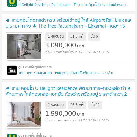
U Delight Residence Pattanakarn - Thonglor (ยู ดีไลท์ เรสซิเดนซ์ พัฒนาการ - ทองหล่อ)
🔥 ขายคอนโดตกแต่งครบ พร้อมเข้าอยู่ ใกล้ Airport Rail Link และ
ม.รามคำแหง 🔥 The Tree Pattanakarn – Ekkamai - เดอะ ทรี
พัฒนาการ - เอกมัย
UPDATE !
2
m
1 ห้องนอน
31.5
ชั้น
6
3,090,000
บาท
09/08/2026 11:00:24
The Tree Pattanakarn - Ekkamai (เดอะ ทรี พัฒนาการ - เอกมัย)
🔥 ขาย คอนโด U Delight Residence พัฒนาการ–ทองหล่อ ทำเล
ศักยภาพ ใกล้ทองหล่อ–เอกมัย ห้องว่างพร้อมอยู่ ราคาต่ำกว่า 2
ล้าน ✅
UPDATE !
2
m
1 ห้องนอน
26.3
ชั้น
11
1,990,000
บาท
09/08/2026 11:00:24