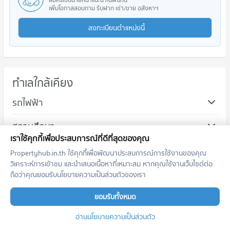
เพิ่มโอกาสสอบถาม รับฝาก เช่า/ขาย อสังหาฯ
ลงทะเบียนตำแหน่งนี้
ทำเลใกล้เคียง
รถไฟฟ้า
สถานศึกษา
เราใช้คุกกี้เพื่อประสบการณ์ที่ดีที่สุดของคุณ
แหล่งช้อปปิ้ง
Propertyhub.in.th ใช้คุกกี้เพื่อพัฒนาประสบการณ์การใช้งานของคุณ
วิเคราะห์การเข้าชม และนำเสนอเนื้อหาที่เหมาะสม หากคุณใช้งานเว็บไซต์ต่อ
ถนน/ย่านธุรกิจ
ถือว่าคุณยอมรับนโยบายความเป็นส่วนตัวของเรา
คอนโด ถนนพัฒนาการ
โรงพยาบาล/สนามบิน
ยอมรับทั้งหมด
190 โครงการ
อ่านนโยบายความเป็นส่วนตัว
คอนโดให้เช่า ถนนพัฒนาการ