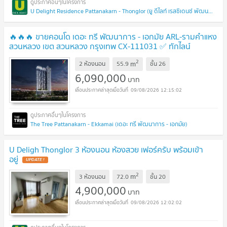
U Delight Residence Pattanakarn - Thonglor (ยู ดีไลท์ เรสซิเดนซ์ พัฒนาการ - ทองหล่อ)
🔥🔥🔥 ขายคอนโด เดอะ ทรี พัฒนาการ - เอกมัย ARL-รามคำแหง
สวนหลวง เขต สวนหลวง กรุงเทพ CX-111031 ✅ ทักไลน์
@connexproperty ตอบทันที ทีมงานมืออาชีพ ✅ 🔥🔥🔥
UPDATE
2
m
2 ห้องนอน
55.9
ชั้น
26
!
6,090,000
บาท
09/08/2026 12:15:02
The Tree Pattanakarn - Ekkamai (เดอะ ทรี พัฒนาการ - เอกมัย)
U Deligh Thonglor 3 ห้องนอน ห้องสวย เฟอร์ครับ พร้อมเข้า
อยู่
UPDATE !
2
m
3 ห้องนอน
72.0
ชั้น
20
4,900,000
บาท
09/08/2026 12:02:02