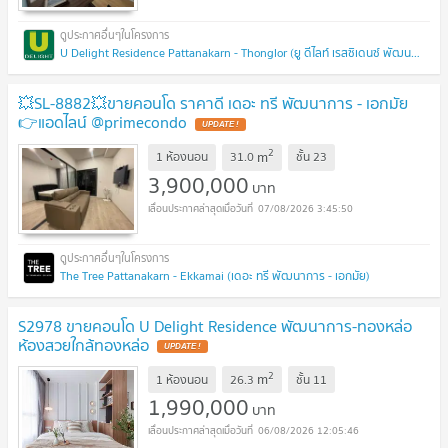
U Delight Residence Pattanakarn - Thonglor (ยู ดีไลท์ เรสซิเดนซ์ พัฒนาการ - ทองหล่อ)
💥SL-8882💥ขายคอนโด ราคาดี เดอะ ทรี พัฒนาการ - เอกมัย
👉แอดไลน์ @primecondo
UPDATE !
2
m
1 ห้องนอน
31.0
ชั้น
23
3,900,000
บาท
07/08/2026 3:45:50
The Tree Pattanakarn - Ekkamai (เดอะ ทรี พัฒนาการ - เอกมัย)
S2978 ขายคอนโด U Delight Residence พัฒนาการ-ทองหล่อ
ห้องสวยใกล้ทองหล่อ
UPDATE !
2
m
1 ห้องนอน
26.3
ชั้น
11
1,990,000
บาท
06/08/2026 12:05:46