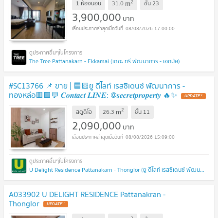
2
m
1 ห้องนอน
31.0
ชั้น
23
3,900,000
บาท
08/08/2026 17:00:00
The Tree Pattanakarn - Ekkamai (เดอะ ทรี พัฒนาการ - เอกมัย)
#SC13766​​ 📌 ขาย | 🟦🟨ยู ดีไลท์ เรสซิเดนซ์ พัฒนาการ -
ทองหล่อ​🟥🟩💬 𝑪𝒐𝒏𝒕𝒂𝒄𝒕 𝑳𝑰𝑵𝑬: @𝒔𝒆𝒄𝒓𝒆𝒕𝒑𝒓𝒐𝒑𝒆𝒓𝒕𝒚 🔥✨
UPDATE !
2
m
สตูดิโอ
26.3
ชั้น
11
2,090,000
บาท
08/08/2026 15:09:00
U Delight Residence Pattanakarn - Thonglor (ยู ดีไลท์ เรสซิเดนซ์ พัฒนาการ - ทองหล่อ)
A033902 U DELIGHT RESIDENCE Pattanakran -
Thonglor
UPDATE !