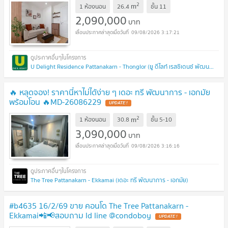
2
m
1 ห้องนอน
26.4
ชั้น
11
2,090,000
บาท
09/08/2026 3:17:21
U Delight Residence Pattanakarn - Thonglor (ยู ดีไลท์ เรสซิเดนซ์ พัฒนาการ - ทองหล่อ)
🔥 หลุดจอง! ราคานี้หาไม่ได้ง่าย ๆ เดอะ ทรี พัฒนาการ - เอกมัย
พร้อมโอน 🔥MD-26086229
UPDATE !
2
m
1 ห้องนอน
30.8
ชั้น
5-10
3,090,000
บาท
09/08/2026 3:16:16
The Tree Pattanakarn - Ekkamai (เดอะ ทรี พัฒนาการ - เอกมัย)
#b4635 16/2/69 ขาย คอนโด The Tree Pattanakarn -
Ekkamai📲📢สอบถาม ld line @condoboy
UPDATE !