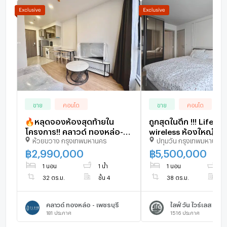
ขาย
คอนโด
ขาย
คอนโด
🔥หลุดจองห้องสุดท้ายใน
ถูกสุดในตึก !!! Life on
โครงการ!! คลาวด์ ทองหล่อ-
wireless ห้องใหญ่พิเศ
ห้วยขวาง กรุงเทพมหานคร
ปทุมวัน กรุงเทพมหานคร
เพชรบุรี (Cloud) 1 ห้องนอน-1
ตรงข้ามบันไดหนีไฟ
ห้องน้ำ 32 ตรม. 2.99 ลบ. ฟรี
฿
2,990,000
฿
5,500,000
โอน!! 093-615-5959
1 นอน
1 น้ำ
1 นอน
1 
32 ตร.ม.
ชั้น 4
38 ตร.ม.
ชั
คลาวด์ ทองหล่อ - เพชรบุรี
ไลฟ์ วัน ไวร์เลส
181
ประกาศ
1516
ประกาศ