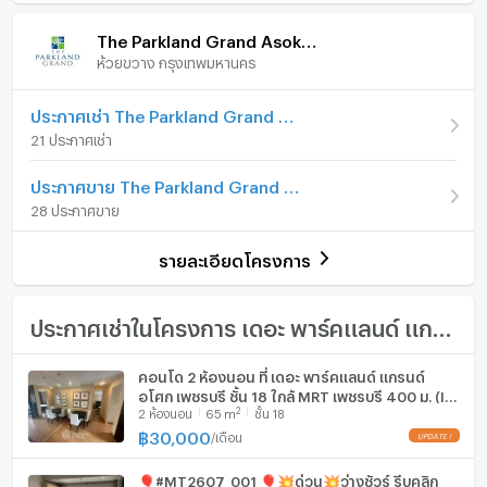
ภายในห้อง
ภายในโครงการ
ราคา
15,000
#ห้องพัก #曼谷租房 #租房 #房源 #曼谷房源 #住在曼谷
/ เดือน
The Parkland Grand Asoke - Phetchaburi
ห้วยขวาง กรุงเทพมหานคร
เฟอร์นิเจอร์
เงินมัดจำ/ประกัน
2 เดือน
ค่าเช่าล่วงหน้า
โทรศัพท์บ้าน
1 เดือน
ประกาศเช่า The Parkland Grand Asoke - Phetchaburi
21 ประกาศเช่า
รูปแบบห้อง
1 ห้องนอน
เครื่องปรับอากาศ
ประกาศขาย The Parkland Grand Asoke - Phetchaburi
ห้องอยู่ชั้นที่
24
เครื่องทำน้ำร้อน/น้ำอุ่น
28 ประกาศขาย
จำนวนห้องนอน
1 ห้องนอน
ประตูห้องระบบ digital lock
รายละเอียดโครงการ
จำนวนห้องน้ำ
1 ห้องน้ำ
อ่างอาบน้ำ
ขนาดพื้นที่ห้อง
35 ตร.ม.
TV
ประกาศเช่าในโครงการ เดอะ พาร์คแลนด์ แกรนด์ อโศก - เพชรบุรี
เตาปรุงอาหาร
คอนโด 2 ห้องนอน ที่ เดอะ พาร์คแลนด์ แกรนด์
อโศก เพชรบุรี ชั้น 18 ใกล้ MRT เพชรบุรี 400 ม. (ID
ตู้เย็น
2
2
ห้องนอน
65
m
ชั้น 18
1731871)
฿
30,000
/
เดือน
เครื่องดูดควัน
🎈#MT2607_001 🎈💥ด่วน💥ว่างชัวร์ รีบคลิก
มีอินเตอร์เน็ตไร้สาย (Wi-Fi) ในห้องพัก