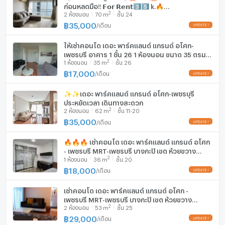
ก่อนหลุดมือ‼️ 𝗙𝗼𝗿 𝗥𝗲𝗻𝘁3️⃣5️⃣ k.🔥
2
2
ห้องนอน
70
m
ชั้น 24
#ใกล้MRTเพชรบุรี คอนโด แกรนด์พาร์ควิวอโศก
เครื่องซักผ้า
฿
35,000
/
เดือน
ไมโครเวฟ
ให้เช่าคอนโด เดอะ พาร์คแลนด์ แกรนด์ อโศก-
เพชรบุรี อาคาร 1 ชั้น 26 1 ห้องนอน ขนาด 35 ตรม
2
1
ห้องนอน
35
m
ชั้น 26
ใกล้ โรงเรียนดอนบอสโก
฿
17,000
/
เดือน
✨✨เดอะ พาร์คแลนด์ แกรนด์ อโศก-เพชรบุรี
ประหยัดเวลา เดินทางสะดวก
2
2
ห้องนอน
62
m
ชั้น 11-20
฿
35,000
/
เดือน
🔥🔥🔥 เช่าคอนโด เดอะ พาร์คแลนด์ แกรนด์ อโศก
- เพชรบุรี MRT-เพชรบุรี บางกะปิ เขต ห้วยขวาง
2
1
ห้องนอน
36
m
ชั้น 20
กรุงเทพ CX-136108 ✅ ทักไลน์
@connexproperty ตอบทันที ทีมงานมืออาชีพ ✅
฿
18,000
/
เดือน
🔥🔥🔥
เช่าคอนโด เดอะ พาร์คแลนด์ แกรนด์ อโศก -
เพชรบุรี MRT-เพชรบุรี บางกะปิ เขต ห้วยขวาง
2
2
ห้องนอน
53
m
ชั้น 25
กรุงเทพ CX-44339 ✅ ทักไลน์
@connexproperty ตอบทันที ทีมงานมืออาชีพ ✅
฿
29,000
/
เดือน