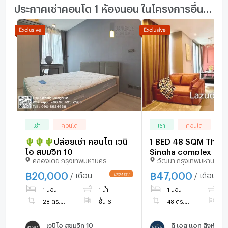
ประกาศเช่าคอนโด 1 ห้องนอน ในโครงการอื่นๆ ใกล้เคียง
เช่า
คอนโด
เช่า
คอนโด
🌵🌵🌵ปล่อยเช่า คอนโด เวนิ
1 BED 48 SQM The E
โอ สุขุมวิท 10
Singha complex for 
คลองเตย กรุงเทพมหานคร
วัฒนา กรุงเทพมหานคร
฿
20,000
฿
47,000
/ เดือน
/ เดือน
UPDATE !
1 นอน
1 น้ำ
1 นอน
1 
28 ตร.ม.
ชั้น 6
48 ตร.ม.
ช
เวนิโอ สุขุมวิท 10
ดิ เอส แอท สิงห์ คอ