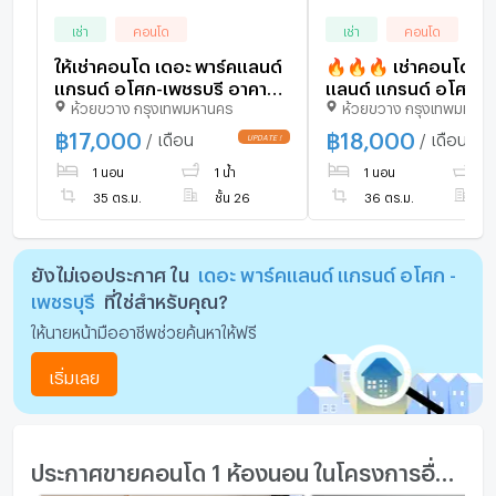
เช่า
คอนโด
เช่า
คอนโด
ให้เช่าคอนโด เดอะ พาร์คแลนด์
🔥🔥🔥 เช่าคอนโด เดอะ พาร์ค
แกรนด์ อโศก-เพชรบุรี อาคาร 1
แลนด์ แกรนด์ อโศก - 
ห้วยขวาง กรุงเทพมหานคร
ห้วยขวาง กรุงเทพมหาน
ชั้น 26 1 ห้องนอน ขนาด 35
MRT-เพชรบุรี บางกะปิ
ตรม ใกล้ โรงเรียนดอนบอสโก
ห้วยขวาง กรุงเทพ C
฿
17,000
฿
18,000
/ เดือน
/ เดือน
✅ ทักไลน์ @connexp
1 นอน
1 น้ำ
1 นอน
1 
ตอบทันที ทีมงานมืออ
🔥🔥🔥
35 ตร.ม.
ชั้น 26
36 ตร.ม.
ช
ยังไม่เจอประกาศ ใน
เดอะ พาร์คแลนด์ แกรนด์ อโศก -
เพชรบุรี
ที่ใช่สำหรับคุณ?
ให้นายหน้ามืออาชีพช่วยค้นหาให้ฟรี
เริ่มเลย
ประกาศขายคอนโด 1 ห้องนอน ในโครงการอื่นๆ ใกล้เคียง