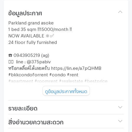
ข้อมูลประกาศ
Parkland grand asoke
1 bed 35 sqm ‼️15000/month ‼️
NOW AVAILABLE 🔆✅
24 floor fully furnished
☎️ 0943905219 (ag)
👉🏻 line : @375pabiv
หรือกดลิ้งค์ได้เลยครับ https://lin.ee/a7pQHMB
#bkkcondoforrent #condo #rent
#apartment #roomrent #realestate #bestprice
#bangkokrental #rama9 #asoke #sukhumvit
ดูข้อมูลประกาศทั้งหมด
#onnut #Ploenchit #thonglor #prakanong
#ratchada #huaikwang #ekkamai #bangjak #punnawithi
#bangna #หาเช่า #คอนโดกรุงเทพ #ห้องเช่า #พระราม9
รายละเอียด
#สุขุมวิท #อโศก #อ่อนนุช #ทองหล่อ #เอกมัย #เพลินจิต #รัช
ดา #ห้วยขวาง
ชื่อโครงการ
The Parkland Grand
สิ่งอำนวยความสะดวก
#เอกมัย #พระโขนง #บางจาก #บางนา #หาเช่า
Asoke - Phetchaburi
#ปุณวิถี #อสังหาริมทรัพย์ #อพาร์ทเม้นท์ #ห้องเช่าราคาดี