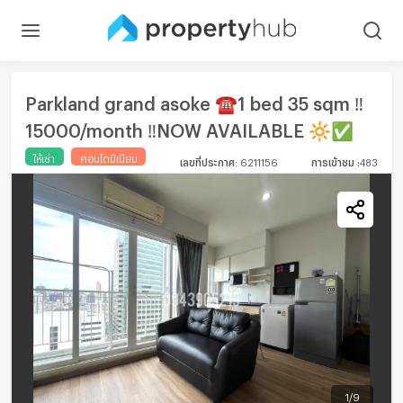
Parkland grand asoke ☎️1 bed 35 sqm ‼️
15000/month ‼️NOW AVAILABLE 🔆✅
ให้เช่า
คอนโดมิเนียม
เลขที่ประกาศ
:
6211156
การเข้าชม
:
483
1
/
9