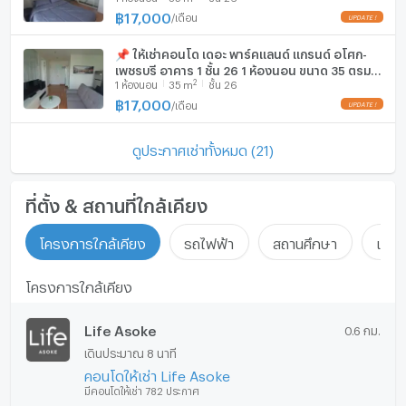
฿
17,000
/
เดือน
📌 ให้เช่าคอนโด เดอะ พาร์คแลนด์ แกรนด์ อโศก-
เพชรบุรี อาคาร 1 ชั้น 26 1 ห้องนอน ขนาด 35 ตรม
2
1
ห้องนอน
35
m
ชั้น 26
ใกล้ โรงเรียนดอนบอสโก
฿
17,000
/
เดือน
ดูประกาศเช่าทั้งหมด (21)
ที่ตั้ง & สถานที่ใกล้เคียง
โครงการใกล้เคียง
รถไฟฟ้า
สถานศึกษา
แหล่ง
โครงการใกล้เคียง
Life Asoke
0.6 กม.
เดินประมาณ 8 นาที
คอนโดให้เช่า Life Asoke
มีคอนโดให้เช่า 782 ประกาศ