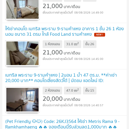
21,000
บาท/เดือน
08/08/2026 14:49:00
ให้เช่าคอนโด เมทริส พระราม 9-รามคำแหง อาคาร 1 ชั้น 26 1 ห้อง
นอน ขนาด 31 ตรม ใกล้ Food Land รามคำแหง
NEW !
2
m
1 ห้องนอน
31.0
ชั้น
26
21,000
บาท/เดือน
08/08/2026 14:45:00
เมทริส พระราม 9-รามคำแหง | 2นอน 1 น้ำ 47 ตร.ม. **ค่าเช่า
20,000 บาท** คอนโดเลี้ยงสัตว์ได้ | นัดชม แอดไลน์ ID:
@property.ma
UPDATE !
2
m
2 ห้องนอน
47.0
ชั้น
15
20,000
บาท/เดือน
08/08/2026 14:40:57
(Pet Friendly 🐶🐱) Code: 26KJ3564 ให้เช่า Metris Rama 9 -
Ramkhamhaeng 🔥🔥 จองเดือนนี้รับส่วนลด1,000บาท 🔥🔥