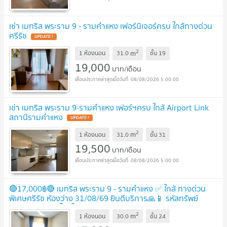
เช่า เมทริส พระราม 9 - รามคำแหง เฟอร์นิเจอร์ครบ ใกล้ทางด่วน
ศรีรัช
UPDATE !
2
m
1 ห้องนอน
31.0
ชั้น
19
19,000
บาท/เดือน
08/08/2026 5:00:00
เช่า เมทริส พระราม 9-รามคำแหง เฟอร์ฯครบ ใกล้ Airport Link
สถานีรามคำแหง
UPDATE !
2
m
1 ห้องนอน
31.0
ชั้น
31
19,500
บาท/เดือน
08/08/2026 5:00:00
🔴17,000฿🔴 เมทริส พระราม 9 - รามคำแหง ✅ ใกล้ ทางด่วน
พิเศษศรีรัช ห้องว่าง 31/08/69 ยินดีบริการ🙏📱 รหัสทรัพย์​
6907-2103📱: ไอดีไลน์:@bbcondo88
UPDATE !
2
m
1 ห้องนอน
30.0
ชั้น
24