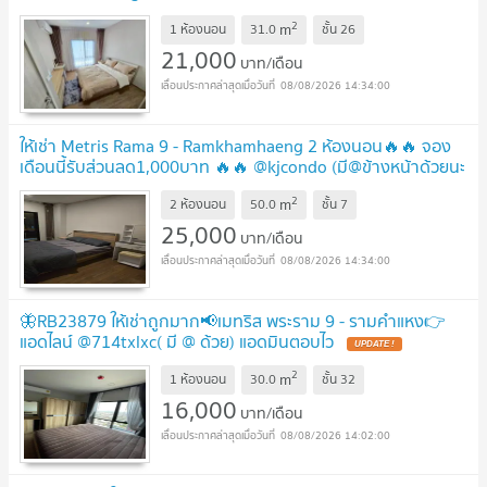
@kjcondo (มี@ข้างหน้าด้วยนะคะ)
UPDATE !
2
m
1 ห้องนอน
31.0
ชั้น
26
21,000
บาท/เดือน
08/08/2026 14:34:00
ให้เช่า Metris Rama 9 - Ramkhamhaeng 2 ห้องนอน🔥🔥 จอง
เดือนนี้รับส่วนลด1,000บาท 🔥🔥 @kjcondo (มี@ข้างหน้าด้วยนะ
คะ)
UPDATE !
2
m
2 ห้องนอน
50.0
ชั้น
7
25,000
บาท/เดือน
08/08/2026 14:34:00
🦋RB23879 ให้เช่าถูกมาก📢เมทริส พระราม 9 - รามคำแหง👉
แอดไลน์ @714txlxc( มี @ ด้วย) แอดมินตอบไว
UPDATE !
2
m
1 ห้องนอน
30.0
ชั้น
32
16,000
บาท/เดือน
08/08/2026 14:02:00