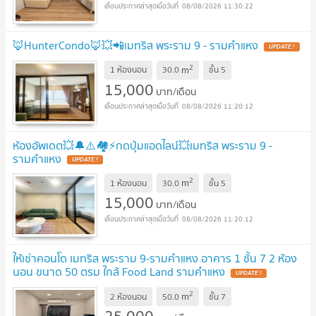
08/08/2026 11:30:22
🦊HunterCondo🦊💥📲เมทริส พระราม 9 - รามคำแหง
UPDATE !
2
m
1 ห้องนอน
30.0
ชั้น
5
15,000
บาท/เดือน
08/08/2026 11:20:12
ห้องอัพเดต💥🔔⚠️🏘️⚡️กดปุ่มแอดไลน์💥เมทริส พระราม 9 -
รามคำแหง
UPDATE !
2
m
1 ห้องนอน
30.0
ชั้น
5
15,000
บาท/เดือน
08/08/2026 11:20:12
ให้เช่าคอนโด เมทริส พระราม 9-รามคำแหง อาคาร 1 ชั้น 7 2 ห้อง
นอน ขนาด 50 ตรม ใกล้ Food Land รามคำแหง
UPDATE !
2
m
2 ห้องนอน
50.0
ชั้น
7