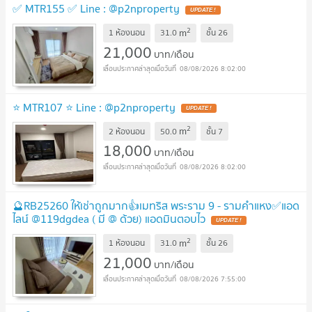
✅ MTR155 ✅ Line : @p2nproperty
UPDATE !
2
m
1 ห้องนอน
31.0
ชั้น
26
21,000
บาท/เดือน
08/08/2026 8:02:00
⭐ MTR107 ⭐ Line : @p2nproperty
UPDATE !
2
m
2 ห้องนอน
50.0
ชั้น
7
18,000
บาท/เดือน
08/08/2026 8:02:00
🔮RB25260 ให้เช่าถูกมาก👍เมทริส พระราม 9 - รามคำแหง✅แอด
ไลน์ @119dgdea ( มี @ ด้วย) แอดมินตอบไว
UPDATE !
2
m
1 ห้องนอน
31.0
ชั้น
26
21,000
บาท/เดือน
08/08/2026 7:55:00