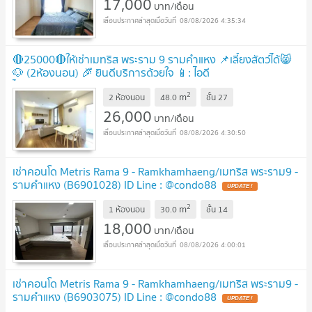
17,000
บาท/เดือน
08/08/2026 4:35:34
🔴25000🔴ให้เช่าเมทริส พระราม 9 รามคำแหง 📌เลี้ยงสัตว์ได้😸
🐶 (2ห้องนอน) 🎉ื ยินดีบริการด้วยใจ 📱: ไอดี
ไลน์:@bbcondo88
UPDATE !
2
m
2 ห้องนอน
48.0
ชั้น
27
26,000
บาท/เดือน
08/08/2026 4:30:50
เช่าคอนโด Metris Rama 9 - Ramkhamhaeng/เมทริส พระราม9 -
รามคำแหง (B6901028) ID Line : @condo88
UPDATE !
2
m
1 ห้องนอน
30.0
ชั้น
14
18,000
บาท/เดือน
08/08/2026 4:00:01
เช่าคอนโด Metris Rama 9 - Ramkhamhaeng/เมทริส พระราม9 -
รามคำแหง (B6903075) ID Line : @condo88
UPDATE !