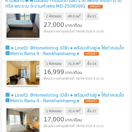
ห้ามพลาด🔥🔥ปล่อยเช่า คอนโดทำเลดี ราคาพิเศษ โครงการ เม
ทริส พระราม 9-รามคำแหง MD-25085691
UPDATE !
2
m
2 ห้องนอน
48.0
ชั้น
21
27,000
บาท/เดือน
08/08/2026 8:24:05
🏢🔸LineID: @Homelisting (มี@)🔸พร้อมเข้าอยู่🔸ให้เช่าคอนโด
🏢Metris Rama 9 - Ramkhamhaeng🔸
UPDATE !
2
m
1 ห้องนอน
31.0
ชั้น
14
16,999
บาท/เดือน
08/08/2026 8:15:01
🏢🔸LineID: @Homelisting (มี@)🔸พร้อมเข้าอยู่🔸ให้เช่าคอนโด
🏢Metris Rama 9 - Ramkhamhaeng🔸
UPDATE !
2
m
1 ห้องนอน
31.0
ชั้น
27
17,000
บาท/เดือน
08/08/2026 8:15:01