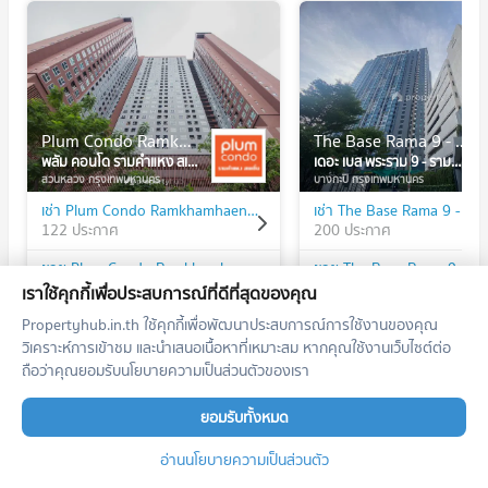
Plum Condo Ramkhamhaeng Station
The Base Rama 9 - Ramkhamhaeng
พลัม คอนโด รามคำแหง สเตชั่น
เดอะ เบส พระราม 9 - รามคำแหง
สวนหลวง กรุงเทพมหานคร
บางกะปิ กรุงเทพมหานคร
เช่า Plum Condo Ramkhamhaeng Station
122 ประกาศ
200 ประกาศ
ขาย Plum Condo Ramkhamhaeng Station
87 ประกาศ
80 ประกาศ
เราใช้คุกกี้เพื่อประสบการณ์ที่ดีที่สุดของคุณ
Propertyhub.in.th ใช้คุกกี้เพื่อพัฒนาประสบการณ์การใช้งานของคุณ
วิเคราะห์การเข้าชม และนำเสนอเนื้อหาที่เหมาะสม หากคุณใช้งานเว็บไซต์ต่อ
ถือว่าคุณยอมรับนโยบายความเป็นส่วนตัวของเรา
ทำเลใกล้เคียง
ยอมรับทั้งหมด
รถไฟฟ้า
อ่านนโยบายความเป็นส่วนตัว