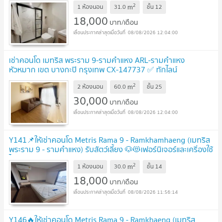
2
m
1 ห้องนอน
31.0
ชั้น
12
18,000
บาท/เดือน
08/08/2026 12:04:00
เช่าคอนโด เมทริส พระราม 9-รามคำแหง ARL-รามคำแหง
หัวหมาก เขต บางกะปิ กรุงเทพ CX-147737 ✅ ทักไลน์
@connexproperty ตอบทันที ทีมงานมืออาชีพ ✅
NEW !
2
m
2 ห้องนอน
60.0
ชั้น
25
30,000
บาท/เดือน
08/08/2026 12:04:00
Y141📌ให้เช่าคอนโด Metris Rama 9 - Ramkhamhaeng (เมทริส
พระราม 9 - รามคำแหง) รับสัตว์เลี้ยง 🐶😻เฟอร์นิเจอร์และเคริ่องใช้
ไฟฟ้าครบ ห้องสวย ราคาพิเศษ🔥
UPDATE !
2
m
1 ห้องนอน
30.0
ชั้น
14
18,000
บาท/เดือน
08/08/2026 11:56:14
Y146🔥ให้เช่าคอนโด Metris Rama 9 - Ramkhaeng (เมทริส