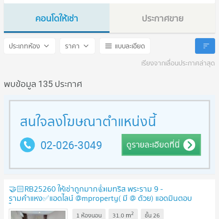
คอนโดให้เช่า
ประกาศขาย
Metris Rama 9 - Ramkhamhaeng
Metris Rama 9 - Ramkham
ประเภทห้อง
ราคา
แบบละเอียด
เรียงจากเลื่อนประกาศล่าสุด
พบข้อมูล 135 ประกาศ
🤝🏻RB25260 ให้เช่าถูกมาก👍เมทริส พระราม 9 -
รามคำแหง✅แอดไลน์ @mproperty( มี @ ด้วย) แอดมินตอบ
ไว
UPDATE !
2
m
1 ห้องนอน
31.0
ชั้น
26