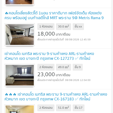
🔥คอนโดเลี้ยงสัตว์ได้ 1นอน ราคาดีมาก เฟอร์จัดเต็ม ห้องแต่ง
ครบ พร้อมอยู่ บนทำเลดีใกล้ MRT พระราม 9@ Metris Rama 9
Ramkhamhaeng
UPDATE !
2
m
1 ห้องนอน
30.0
ชั้น
xx
18,000
บาท/เดือน
08/08/2026 12:45:59
เช่าคอนโด เมทริส พระราม 9-รามคำแหง ARL-รามคำแหง
หัวหมาก เขต บางกะปิ กรุงเทพ CX-127273 ✅ ทักไลน์
@connexproperty ตอบทันที ทีมงานมืออาชีพ ✅
UPDATE !
2
m
2 ห้องนอน
49.0
ชั้น
9
23,000
บาท/เดือน
08/08/2026 12:04:00
🔥🔥🔥 เช่าคอนโด เมทริส พระราม 9-รามคำแหง ARL-รามคำแหง
หัวหมาก เขต บางกะปิ กรุงเทพ CX-167183 ✅ ทักไลน์
@connexproperty ตอบทันที ทีมงานมืออาชีพ ✅ 🔥🔥🔥
NEW !
2
m
2 ห้องนอน
51.0
ชั้น
17