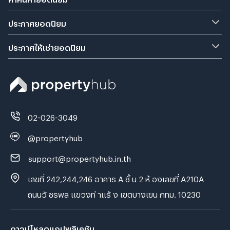
ประกาศยอดนิยม
ประกาศให้เช่ายอดนิยม
02-026-3049
@propertyhub
support@propertyhub.in.th
เลขที่ 242,244,246 อาคาร A ชั้ น 2 ห้ องเลขที่ A210A
ถนนวั ชรพล แขวงท่ าแร้ ง เขตบางเขน กทม. 10230
ดาวน์โหลดแอปพลิเคชัน