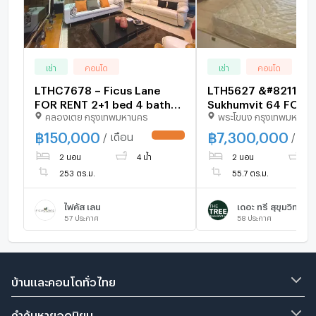
เช่า
คอนโด
เช่า
คอนโด
LTHC7678 – Ficus Lane
LTH5627 &#8211; Th
FOR RENT 2+1 bed 4 baths
Sukhumvit 64 FOR S
คลองเตย กรุงเทพมหานคร
พระโขนง กรุงเทพมหานค
Size 253 Sq.M. Near BTS
beds 2 baths size 55
Phra Khanong station ONLY
Nearby BTS Punnawi
฿
150,000
฿
7,300,000
/ เดือน
/ เดื
UPDATE !
150k/month
station ONLY 7.3 MB
2 นอน
4 น้ำ
2 นอน
2 
253 ตร.ม.
55.7 ตร.ม.
ไฟคัส เลน
เดอะ ทรี สุขุมวิท 64
57
ประกาศ
58
ประกาศ
บ้านและคอนโดทั่วไทย
คำค้นหายอดนิยม