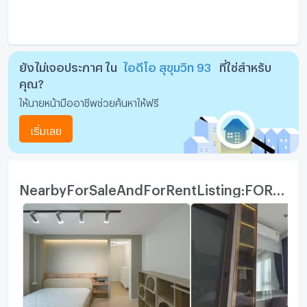
ยังไม่เจอประกาศ ใน
ไอดีโอ สุขุมวิท 93
ที่ใช่สำหรับ
คุณ?
ให้นายหน้ามืออาชีพช่วยค้นหาให้ฟรี
เริ่มเลย
NearbyForSaleAndForRentListing:FOR_SALE_ROOM_TYPE_OTHER_TITLE