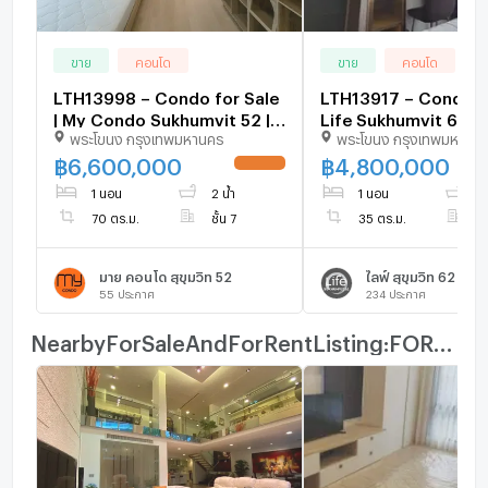
ขาย
คอนโด
ขาย
คอนโด
LTH13998 – Condo for Sale
LTH13917 – Condo fo
| My Condo Sukhumvit 52 |
Life Sukhumvit 62 | 
พระโขนง กรุงเทพมหานคร
พระโขนง กรุงเทพมหานค
70 sqm | 1 Bed 2 Baths |
1 Bed 1 Bath | Near 
Near BTS On Nut | 6.6 MB |
Chak | 4.8 MB | คอน
฿
6,600,000
฿
4,800,000
UPDATE !
คอนโดขาย มาย คอนโด
ไลฟ์ สุขุมวิท 62
1 นอน
2 น้ำ
1 นอน
1 
สุขุมวิท 52
70 ตร.ม.
ชั้น 7
35 ตร.ม.
ช
มาย คอนโด สุขุมวิท 52
ไลฟ์ สุขุมวิท 62
55
ประกาศ
234
ประกาศ
NearbyForSaleAndForRentListing:FOR_RENT_ROOM_TYPE_OTHER_TITLE