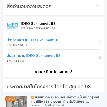
ชื่อโครงการ
IDEO Sukhumvit 93
สิ่งอำนวยความสะดวก
ราคา
3,990,000
ภายในห้อง
ภายในโครงการ
(115,285 บาท/ตร.ม.)
IDEO Sukhumvit 93
พระโขนง กรุงเทพมหานคร
รูปแบบห้อง
-
เฟอร์นิเจอร์
ห้องอยู่ชั้นที่
8
โทรศัพท์บ้าน
ประกาศเช่า IDEO Sukhumvit 93
730 ประกาศเช่า
จำนวนห้องนอน
1 ห้องนอน
เครื่องปรับอากาศ
ประกาศขาย IDEO Sukhumvit 93
จำนวนห้องน้ำ
1 ห้องน้ำ
เครื่องทำน้ำร้อน/น้ำอุ่น
176 ประกาศขาย
ขนาดพื้นที่ห้อง
34.61 ตร.ม.
ประตูห้องระบบ digital lock
รายละเอียดโครงการ
อ่างอาบน้ำ
TV
ประกาศขายในโครงการ ไอดีโอ สุขุมวิท 93
เตาปรุงอาหาร
💥 ยูนิตหายาก 1 ห้องนอน มีอ่างอาบน้ำ หายาก | เดิน
4 นาทีถึง BTS บางจาก | ผู้เช่าถึงปี 2569 -
ตู้เย็น
2
1
ห้องนอน
34.61
m
ชั้น 6
U1077246