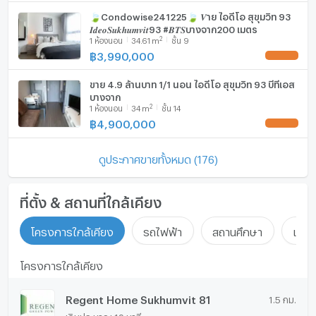
🍃Condowise241225🍃 𝑽าย ไอดีโอ สุขุมวิท 93
𝑰𝒅𝒆𝒐𝑺𝒖𝒌𝒉𝒖𝒎𝒗𝒊𝒕93 #𝑩𝑻𝑺บางจาก200 เมตร
2
1
ห้องนอน
34.61
m
ชั้น 9
฿
3,990,000
UPDATE !
ขาย 4.9 ล้านบาท 1/1 นอน ไอดีโอ สุขุมวิท 93 บีทีเอส
บางจาก
2
1
ห้องนอน
34
m
ชั้น 14
฿
4,900,000
UPDATE !
ดูประกาศขายทั้งหมด (176)
ที่ตั้ง & สถานที่ใกล้เคียง
โครงการใกล้เคียง
รถไฟฟ้า
สถานศึกษา
แหล่ง
โครงการใกล้เคียง
Regent Home Sukhumvit 81
1.5 กม.
เดินประมาณ 19 นาที