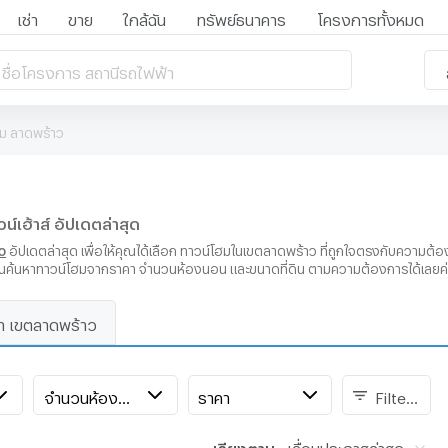
เช่า
ขาย
ใกล้ฉัน
ทรัพย์ธนาคาร
โครงการทั้งหมด
 ชื่อโครงการ สถานีรถไฟฟ้า
ม ลาดพร้าว
เฮ้าส์ อัปเดตล่าสุด
ว
อัปเดตล่าสุด เพื่อให้คุณได้เลือก ทาวน์โฮมในเขตลาดพร้าว ที่ถูกใจตรงกับความต้อ
ิ่มต้นค้นหาทาวน์โฮมจากราคา จำนวนห้องนอน และขนาดที่ดิน ตามความต้องการได้เลยค่
่า เขตลาดพร้าว
จำนวนห้องนอน
ราคา
Filters
เรียงตาม:
เลื่อนประกาศล่าสุด