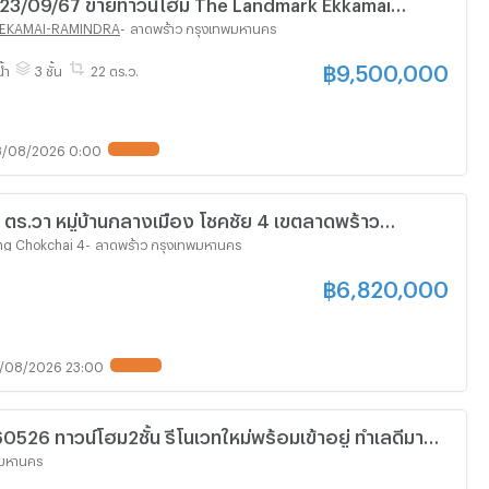
/09/67 ขายทาวน์โฮม The Landmark Ekkamai
สอบถาม ld line @condoboy
 EKAMAI-RAMINDRA
-
ลาดพร้าว กรุงเทพมหานคร
฿
9,500,000
้ำ
3 ชั้น
22 ตร.ว.
/08/2026 0:00
.7 ตร.วา หมู่บ้านกลางเมือง โชคชัย 4 เขตลาดพร้าว
ร 4.4M
ng Chokchai 4
-
ลาดพร้าว กรุงเทพมหานคร
฿
6,820,000
/08/2026 23:00
้อมเข้าอยู่ ทำเลดีมาก
ที พิเศษแถมแอร์ 3เครื่อง‼️ 📍หมู่บ้านเลิศอุบล
พมหานคร