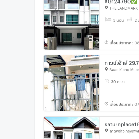
#G124790✅ 23
Ramintra📲📢
THE LANDMARK
3 นอน
2 น
เลื่อนประกาศ
:
08
ทาวน์เฮ้าส์ 29
กรุงเทพมหานค
Baan Klang Mua
30 ตร.ว.
เลื่อนประกาศ
:
07
saturnplace160526 ทาวน์โฮม2ชั้น รีโนเวทใหม่พร
เซ็นทรัลอีสวิลล์ 10นา
ลาดพร้าว กรุงเท
โชคชัย4