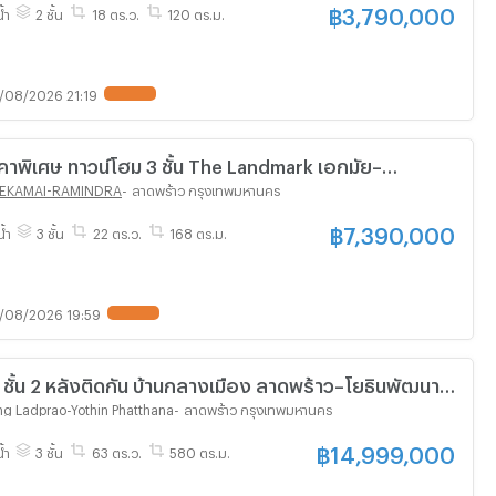
฿
3,790,000
้ำ
2 ชั้น
18 ตร.ว.
120 ตร.ม.
/08/2026 21:19
คาพิเศษ ทาวน์โฮม 3 ชั้น The Landmark เอกมัย–
รามอินทรา บ้านสวย Built in เกรด Premium 🔥
 EKAMAI-RAMINDRA
-
ลาดพร้าว กรุงเทพมหานคร
฿
7,390,000
น้ำ
3 ชั้น
22 ตร.ว.
168 ตร.ม.
/08/2026 19:59
ชั้น 2 หลังติดกัน บ้านกลางเมือง ลาดพร้าว–โยธินพัฒนา |
่ เหมาะอยู่อาศัยหรือทำโฮมออฟฟิศ
g Ladprao-Yothin Phatthana
-
ลาดพร้าว กรุงเทพมหานคร
฿
14,999,000
้ำ
3 ชั้น
63 ตร.ว.
580 ตร.ม.