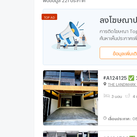
ลงโฆษณาปร
TOP AD
การติดโฆษณา Top A
ค้นหาเห็นประกาศเพิ่
ข้อมูลเพิ่มเต
#A124125 ✅ 29/11/68 ขายทาวน์โฮม 
RAMINDRA📲
THE LANDMARK
3 นอน
4 
เลื่อนประกาศ
:
08