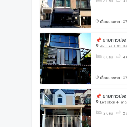
3 นอน
3 น
เลื่อนประกาศ
:
07
📌 ขายทาวน์เฮา
4 ห้องน้ำ
AREEYA TOBE K
3 นอน
4 
เลื่อนประกาศ
:
07
📌 ขายทาวน์เฮา
Lert Ubon 4
-
ลาด
2 นอน
2 น