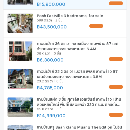
฿
15,900,000
UPDATE !
เครื่องดูดควัน
Posh Eastville 3 bedrooms, for sale
ลิฟท์
588 ตร.วา
2 ชั้น
฿
43,500,000
UPDATE !
ที่จอดรถ
ที่จอดรถจักรยานยนต์
ทาวน์เฮ้าส์ 36 ตร.วา กลางเมือง ลาดพร้าว 87 เขต
วังทองหลาง กรุงเทพมหานคร 6.4M
36 ตร.วา
0 ชั้น
มีอินเตอร์เน็ตไร้สาย (Wi-Fi) ในห้องพัก
฿
6,380,000
UPDATE !
กล้องวงจรปิด (CCTV)
ทาวน์เฮ้าส์ 23.2 ตร.วา เมอริท เพลส ลาดพร้าว 87
สระว่ายน้ำ
เขตวังทองหลาง กรุงเทพมหานคร 3.8M
23.2 ตร.วา
0 ชั้น
฿
4,785,000
โรงยิม / ฟิตเนส
UPDATE !
ห้องซาวน่า
ขายบ้านแฝด 3 ชั้น ศุภาลัย เอสเซ้นส์ ลาดพร้าว | บ้าน
สวยหลังใหญ่ พื้นที่ใช้สอยกว่า 330 ตร.ม. ตกแต่ง
69.8 ตร.วา
3 ชั้น
พรีเมียมทั้งหลัง ทำเลศักยภาพ ใจกลางลาดพร้าว
ห้องสตรีม
฿
14,999,000
UPDATE !
EV-Charger
ขายบ้านหรู Baan Klang Muang The Edition โยธิน