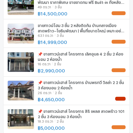
พัฒนา ราคาพิเศษ ขายขาดทุน ฟรี Built-in ทั้งหลัง
เครื่องซักผ้า
49 ตร.วา
3 ชั้น
มูลค่ากว่า 3.8 ล้านบาท บ้านพร้อมเข้าอยู่
฿
14,500,000
ไมโครเวฟ
UPDATE !
ขายทาวน์โฮม 3 ชั้น 2 หลังติดกัน บ้านกลางเมือง
ลาดพร้าว–โยธินพัฒนา | พื้นที่ขนาดใหญ่ เหมาะอยู่
63.1 ตร.วา
3 ชั้น
อาศัยหรือทำโฮมออฟฟิศ
฿
14,999,000
UPDATE !
📌 ขายทาวน์เฮาส์ โครงการ เลิศอุบล 4 2 ชั้น 2 ห้อง
นอน 2 ห้องน้ำ
16 ตร.วา
2 ชั้น
฿
2,990,000
UPDATE !
📌 ขายทาวน์เฮาส์ โครงการ บ้านพรทวี วิลล่า 2 2 ชั้น
3 ห้องนอน 2 ห้องน้ำ
26 ตร.วา
2 ชั้น
฿
4,650,000
NEW !
📌 ขายทาวน์เฮาส์ โครงการ สิริ เพลส ลาดพร้าว 101
2 ชั้น 3 ห้องนอน 3 ห้องน้ำ
18.3 ตร.วา
2 ชั้น
฿
5,000,000
UPDATE !