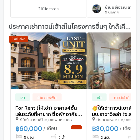
บ้านอยู่เจริญ ลาดพร้
ไม่มีโครงการ
5
ประกาศ
ประกาศเช่าทาวน์เฮ้าส์ในโครงการอื่นๆ ใกล้เคียง
เช่า
โฮม ออฟฟิศ
เช่า
ทาวน์เฮ้าส์
For Rent (ให้เช่า) อาคาร4ชั้น
🥳ให้เช่าทาวน์เฮาส์ 2 ชั
เล่นระดับที่หายาก ซื้อพักอาศัย
มบ.ราชาวิลล่า (ซ.ลาด
99/9 บางกะปิ กรุงเทพมหานคร
วังทองหลาง กรุงเทพมห
หรือ เปิดกิจการ ในพื้นที่นี้
67/2) *ใกล้
พร้อมเฟอร์นิเจอร์ +แอร์ติดตั้ง
MRTลาดพร้าว71(สีเหล
฿
60,000
฿
30,000
/ เดือน
/ เดือน
NEW !
ทุกห้อง พร้อมอยู่
[RAR2601-2386]💚Li
5 นอน
5 น้ำ
2 นอน
2 น
@thefirstagent