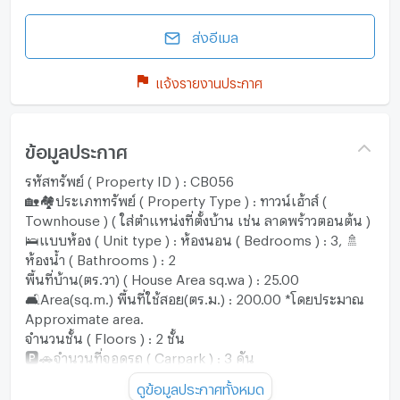
ส่งอีเมล
แจ้งรายงานประกาศ
ข้อมูลประกาศ
รหัสทรัพย์ ( Property ID ) : CB056
🏡🏘️ประเภททรัพย์ ( Property Type ) : ทาวน์เฮ้าส์ (
Townhouse ) ( ใส่ตำแหน่งที่ตั้งบ้าน เช่น ลาดพร้าวตอนต้น )
🛌แบบห้อง ( Unit type ) : ห้องนอน ( Bedrooms ) : 3, 🚿
ห้องน้ำ ( Bathrooms ) : 2
พื้นที่บ้าน(ตร.วา) ( House Area sq.wa ) : 25.00
🛋️Area(sq.m.) พื้นที่ใช้สอย(ตร.ม.) : 200.00 *โดยประมาณ
Approximate area.
จำนวนชั้น ( Floors ) : 2 ชั้น
🅿️🚗จำนวนที่จอดรถ ( Carpark ) : 3 คัน
♾ราคาVาย ( Selling Price ) : ฿4,900,000.- บาท *ตกแต่ง
ดูข้อมูลประกาศทั้งหมด
ใหม่ทั้งหลัง ( Fully renovated )/บ้านเปล่า ( Unfurnished )