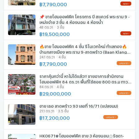
฿
7,790,000
เครื่องดูดควัน
📌 ขายโฮมออฟฟิศ โครงการ บี สแควร์ พระราม 9 -
ลิฟท์
เหม่งจ๋าย 3 ชั้น 4 ห้องนอน 4 ห้องน้ำ
48 ตร.วา
3 ชั้น
฿
19,500,000
ที่จอดรถ
ที่จอดรถจักรยานยนต์
🔥ขาย โฮมออฟฟิศ 4 ชั้น รีโนเวทใหม่ ทำเลทอง🔥
บ้านกลางเมือง พระราม 9-ลาดพร้าว (Baan Klang
24.1 ตร.วา
4 ชั้น
Muang Rama 9-Ladprao)
มีอินเตอร์เน็ตไร้สาย (Wi-Fi) ในห้องพัก
฿
7,790,000
กล้องวงจรปิด (CCTV)
ราคาคุ้มกว่านี้ หาไม่ได้แล้ว!! ขายอาคารสำนักงาน
สระว่ายน้ำ
โฮมออฟฟิศ 84 ตร.วา พื้นที่ใช้สอย 800 ตร.ม ทาวน์
84 ตร.วา
4 ชั้น
อินทาวน์ ซอยใหญ่สุดในโครงการ!!
฿
29,000,000
โรงยิม / ฟิตเนส
ห้องซาวน่า
ขาย เธอ ลาดพร้าว 93 เลขที่ 16/71 (แปลงมุม)
21.1 ตร.วา
3.5 ชั้น
฿
17,200,000
ห้องสตรีม
EV-Charger
HK0671♚โฮมออฟฟิศ ขาย 3 ห้องนอน⚝รัชดา-