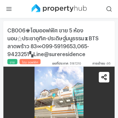
CB006♚โฮมออฟฟิศ ขาย 5 ห้อง
นอน⚝ประชาอุทิศ-ประดิษฐ์มนูธรรม♜BTS
ลาดพร้าว 83∞099-5919653,065-
9423251▚Line@sureresidence
ขาย
โฮม ออฟฟิศ
เลขที่ประกาศ
:
5187210
การเข้าชม
:
95