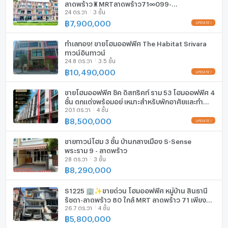
ลาดพร้าว♜MRTลาดพร้าว71∞099-
เครื่องซักผ้า
24 ตร.วา
3 ชั้น
5919653,065-9423251▚Line@sureresidence
฿
7,900,000
ไมโครเวฟ
ทำเลทอง! ขายโฮมออฟฟิศ The Habitat Srivara
ทาวน์อินทาวน์
24.8 ตร.วา
3.5 ชั้น
฿
10,490,000
ขายโฮมออฟฟิศ ชิค ดิสทริคท์ ราม 53 โฮมออฟฟิศ 4
ชั้น ตกแต่งพร้อมอยู่ เหมาะสำหรับพักอาศัยและทำ
20.1 ตร.วา
4 ชั้น
ธุรกิจ
฿
8,500,000
ขายทาวน์โฮม 3 ชั้น บ้านกลางเมือง S-Sense
พระราม 9 - ลาดพร้าว
28 ตร.วา
3 ชั้น
฿
8,290,000
S1225 🏢✨ขายด่วน โฮมออฟฟิศ หมู่บ้าน สินธานี
รัชดา-ลาดพร้าว 80 ใกล้ MRT ลาดพร้าว 71 เพียง
26.7 ตร.วา
4 ชั้น
5.8M เท่านั้น
฿
5,800,000