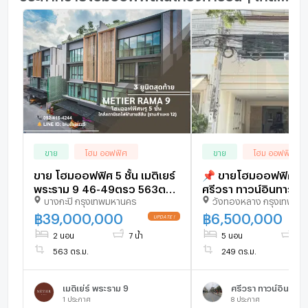
ขาย
โฮม ออฟฟิศ
ขาย
โฮม ออฟฟิศ
ขาย โฮมออฟฟิศ 5 ชั้น เมติเยร์
📌 ขายโฮมออฟฟิศ โ
พระราม 9 46-49ตรว 563ตรม
ศรีวรา ทาวน์อินทาวน์ 3
บางกะปิ กรุงเทพมหานคร
วังทองหลาง กรุงเทพมห
6ที่จอดรถ พร้อมลิฟท์ส่วนตัว
ห้องนอน 3 ห้องน้ำ
ติดเดอะมอลล์ รามคำแหง ใกล้
฿
39,000,000
฿
6,500,000
สถานีรถไฟฟ้า รามคำแหง12
2 นอน
7 น้ำ
5 นอน
3 น
563 ตร.ม.
249 ตร.ม.
เมติเย่ร์ พระราม 9
ศรีวรา ทาวน์อินทาวน
1
ประกาศ
8
ประกาศ