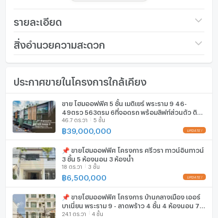
transfer+ตกแต่งใหม่ทั้งหลัง Fully renovated
รายละเอียด
📣ติดต่อสอบถามข้อมูลและนัดชมห้อง🗝 For more
ราคา
5,990,000
สิ่งอำนวยความสะดวก
information and to schedule a viewing.
💬 Contact ติดต่อ : ⓿❾❾-❺❾❶❾❻❺❸, ⓿❻❺-
จำนวนชั้น
4 ชั้น
เฟอร์นิเจอร์
❾❹❷❸❷❺❶ 📱∞
ประกาศขายในโครงการใกล้เคียง
จำนวนห้องนอน
5 ห้องนอน
โทรศัพท์บ้าน
✅＠𝘚𝘜𝘙𝘌𝘙𝘌𝘚𝘐𝘋𝘌𝘕𝘊𝘌
✅Add Line Click : https://bit.ly/2y63Qmb
จำนวนห้องน้ำ
3 ห้องน้ำ
เครื่องปรับอากาศ
ขาย โฮมออฟฟิศ 5 ชั้น เมติเยร์ พระราม 9 46-
☑️Page Facebook : surecondo9
49ตรว 563ตรม 6ที่จอดรถ พร้อมลิฟท์ส่วนตัว ติด
ขนาดที่ดิน
18 ตร.ว.
เครื่องทำน้ำร้อน/น้ำอุ่น
46.7 ตร.วา
5 ชั้น
เดอะมอลล์ รามคำแหง ใกล้สถานีรถไฟฟ้า
รามคำแหง12
฿
39,000,000
พื้นที่ใช้สอย (ตร.ม.)
280 ตร.ม.
ประตูห้องระบบ digital lock
📌 ขายโฮมออฟฟิศ โครงการ ศรีวรา ทาวน์อินทาวน์
จำนวนพื้นที่จอดรถ (คัน)
2 คัน
อ่างอาบน้ำ
3 ชั้น 5 ห้องนอน 3 ห้องน้ำ
18 ตร.วา
3 ชั้น
การตกแต่ง
ยังไม่ตกแต่ง
TV
฿
6,500,000
เตาปรุงอาหาร
📌 ขายโฮมออฟฟิศ โครงการ บ้านกลางเมือง เออร์
บาเนี่ยน พระราม 9 - ลาดพร้าว 4 ชั้น 4 ห้องนอน 7
24.1 ตร.วา
4 ชั้น
ตู้เย็น
ห้องน้ำ