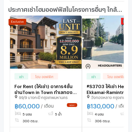
ประกาศเช่าโฮมออฟฟิสในโครงการอื่นๆ ใกล้เคียง
เช่า
โฮม ออฟฟิศ
เช่า
โฮม ออฟฟิศ
For Rent (ให้เช่า) อาคาร4ชั้น
#S3703 ให้เช่า Head
ย่านTown in Town ทำเลทอง
Ekkamai-Ramintra
99/9 บางกะปิ กรุงเทพมหานคร
วังทองหลาง กรุงเทพมห
ซื้อพักอาศัย หรือ เปิดกิจการ ใน
พื้นที่นี้ พร้อมเฟอร์นิเจอร์ +แอร์
฿
60,000
฿
130,000
/ เดือน
/ เดือน
ติดตั้งทุกห้อง พร้อมอยู่
5 นอน
5 น้ำ
4 นอน
4 น
300 ตร.ม.
306 ตร.ม.