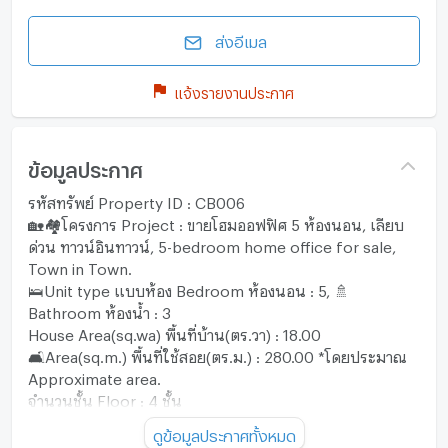
ส่งอีเมล
แจ้งรายงานประกาศ
ข้อมูลประกาศ
รหัสทรัพย์ Property ID : CB006
🏡🏘️โครงการ Project : ขายโฮมออฟฟิศ 5 ห้องนอน, เลียบ
ด่วน ทาวน์อินทาวน์, 5-bedroom home office for sale,
Town in Town.
🛌Unit type แบบห้อง Bedroom ห้องนอน : 5, 🚿
Bathroom ห้องน้ำ : 3
House Area(sq.wa) พื้นที่บ้าน(ตร.วา) : 18.00
🛋️Area(sq.m.) พื้นที่ใช้สอย(ตร.ม.) : 280.00 *โดยประมาณ
Approximate area.
จำนวนชั้น Floor : 4 ชั้น
🅿️🚗จำนวนที่จอดรถ Carpark : 2 คัน
ดูข้อมูลประกาศทั้งหมด
♾ราคาขาย SELL : ฿5,990,000.- บาท *ฟรีโอน Free