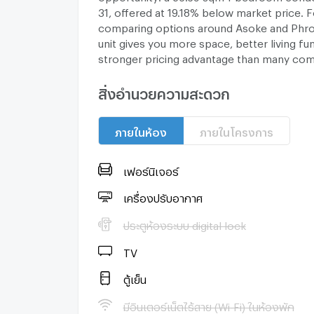
31, offered at 19.18% below market price. 
comparing options around Asoke and Phro
unit gives you more space, better living fu
stronger pricing advantage than many co
condos.
Value for Money
สิ่งอำนวยความสะดวก
56.69 sqm oversized 1BR layout
19.18% below market price
ภายในห้อง
ภายในโครงการ
Enclosed kitchen, laundry/utility room
balcony
Near MRT Sukhumvit, BTS Asok, BTS 
เฟอร์นิเจอร์
and Terminal 21
Low-density 108-unit project for adde
เครื่องปรับอากาศ
Price per sqm: Sale price ÷ 56.69 sqm
ประตูห้องระบบ digital lock
Compared with smaller 1-bedroom condos
Sukhumvit, this unit offers a stronger bala
TV
function and below-market pricing. Conta
check the latest price and schedule a view
ตู้เย็น
#BaanSiri31 #Sukhumvit31 #AsokeCondo
มีอินเตอร์เน็ตไร้สาย (Wi-Fi) ในห้องพัก