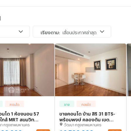
1
เรียงตาม:
เลื่อนประกาศล่าสุด
คอนโด
ขาย
คอนโด
นโด 1 ห้องนอน 57
ขายคอนโด บ้าน สิริ 31 BTS-
ใกล้ MRT สุขุมวิท
พร้อมพงษ์ คลองตัน เขต
นา กรุงเทพมหานคร
วัฒนา กรุงเทพมหานคร
รบ้านสิริ 31 (ID
คลองเตย กรุงเทพ CX-
275)
156095 ✅ ทักไลน์