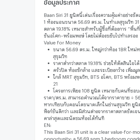
ข้อมูลประกาศ
Baan Siri 31 ยูนิตนี้เด่นเรื่องความคุ้มค่าอย่างช
1 ห้องนอนขนาด 56.69 ตร.ม. ในทำเลสุขุมวิท 31 
ตลาด 19.18% เหมาะสำหรับผู้ซื้อที่ต้องการ “พื้นท
ชันอโศก–พร้อมพงษ์ โดยไม่ต้องขยับไปทำเลรอง
Value for Money
ขนาด 56.69 ตร.ม. ใหญ่กว่าห้อง 1BR ใหม
สุขุมวิท
ราคาต่ำกว่าตลาด 19.18% ช่วยให้ตัดสินใจได้เ
ครัวปิด ห้องซักล้าง และระเบียงกว้าง เพิ่มมู
ใกล้ MRT สุขุมวิท, BTS อโศก, BTS พร้อมพ
21
โครงการเพียง 108 ยูนิต เหมาะกับคนที่ชอบ
ราคา/ตร.ม. สามารถคำนวณได้จากราคาขาย ÷ 56
หากเทียบกับคอนโดขนาดเล็กในย่านสุขุมวิท ยูนิตนี
ฟังก์ชันดีกว่า และมีส่วนต่างจากราคาตลาดชัดเจน 
คาล่าสุดและนัดชมห้องได้ทันที
EN:
This Baan Siri 31 unit is a clear value-for-m
opportunity: a 56.69 sqm 1-bedroom condo