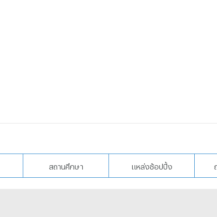
SAsok
นโดสุขุมวิท31
คอนโดน่าลงทุน
สถานศึกษา
แหล่งช้อปปิ้ง