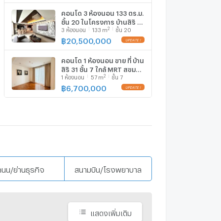
คอนโด 3 ห้องนอน 133 ตร.ม.
ชั้น 20 ในโครงการ บ้านสิริ 31
2
3
ห้องนอน
133
m
ชั้น 20
ใกล้ MRT สุขุมวิท (ID
2961927)
฿
20,500,000
UPDATE !
คอนโด 1 ห้องนอน ขาย ที่ บ้าน
สิริ 31 ชั้น 7 ใกล้ MRT สุขุมวิท
2
1
ห้องนอน
57
m
ชั้น 7
(ID 509767)
฿
6,700,000
UPDATE !
ถนน/ย่านธุรกิจ
สนามบิน/โรงพยาบาล
แสดงเพิ่มเติม