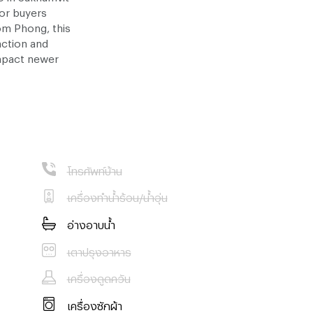
For buyers
m Phong, this
nction and
mpact newer
 and wide
Phrom Phong
โทรศัพท์บ้าน
d privacy
เครื่องทำน้ำร้อน/น้ำอุ่น
อ่างอาบน้ำ
 in prime
nce of space,
เตาปรุงอาหาร
ct us now to
ing.
เครื่องดูดควัน
เครื่องซักผ้า