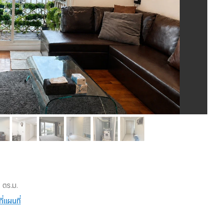
 ตร.ม.
ี่แผนที่