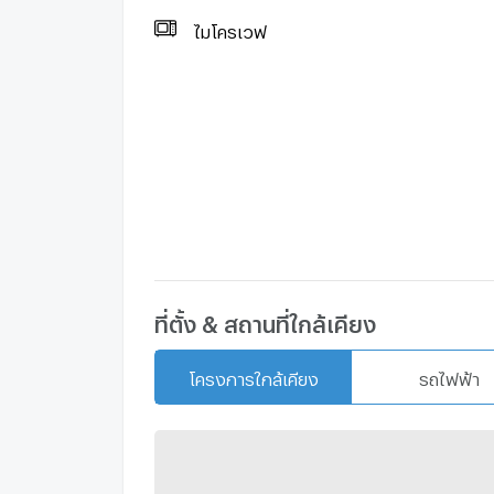
#PhromPhongCondo #MRTSukhumvit #BT
ไมโครเวฟ
#BangkokCondo #CondoForSaleBangkok
#CondoInvestment #BelowMarketPrice #คอ
#คอนโดอโศก #คอนโดพร้อมพงษ์ #ขายคอนโด #
#ต่ำกว่าราคาตลาด
ที่ตั้ง & สถานที่ใกล้เคียง
โครงการใกล้เคียง
รถไฟฟ้า