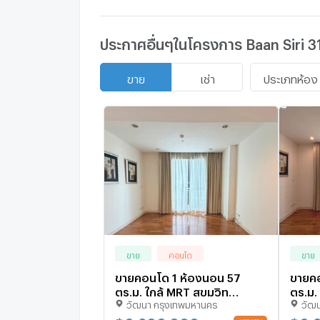
ประกาศอื่นๆในโครงการ Baan Siri 3
ประเภทห้อง
ขาย
เช่า
ขาย
คอนโด
ขาย
ขายคอนโด 1 ห้องนอน 57
ขายคอ
ตร.ม. ใกล้ MRT สุขุมวิท
ตร.ม. 
วัฒนา กรุงเทพมหานคร
วัฒ
โครงการ บ้านสิริ 31
โครงกา
คอนโดมิเนียม (ID 3115773)
3124