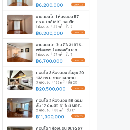
คอนโดมิเนียม (ID 3115773)
฿
6,200,000
UPDATE !
ขายคอนโด 1 ห้องนอน 57
ตร.ม. ใกล้ MRT สุขุมวิท
2
1
ห้องนอน
57
m
ชั้น 7
โครงการบ้านสิริ 31 (ID
3124275)
฿
6,200,000
UPDATE !
ขายคอนโด บ้าน สิริ 31 BTS-
พร้อมพงษ์ คลองตัน เขต
2
1
ห้องนอน
57
m
ชั้น 7
คลองเตย กรุงเทพ CX-
156095 ✅ ทักไลน์
฿
6,700,000
UPDATE !
@connexproperty ตอบ
ทันที ทีมงานมืออาชีพ ✅
คอนโด 3 ห้องนอน ชั้นสูง 20
133 ตร.ม. ราคาเหมาะสม
2
3
ห้องนอน
133
m
ชั้น 20
โครงการ บ้านสิริ 31 ใกล้
MRT สุขุมวิท (ID 1540947)
฿
20,500,000
UPDATE !
คอนโด 2 ห้องนอน 88 ตร.ม.
ชั้น 17 บ้านสิริ 31 ใกล้ MRT
2
2
ห้องนอน
88
m
ชั้น 17
สุขุมวิท (ID 1815457)
฿
11,900,000
UPDATE !
คอนโด 1 ห้องนอน ขนาด 57