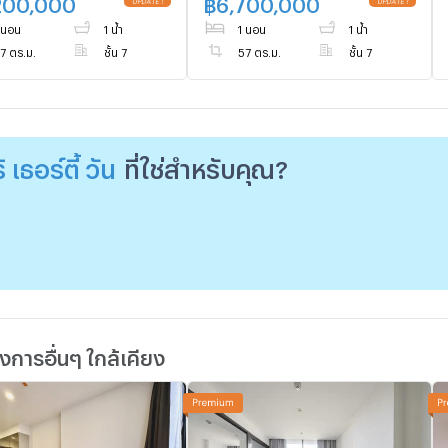
200,000
฿
6,700,000
UPDATE !
UPDATE !
@connexproperty ตอบทันที
 นอน
1 น้ำ
1 นอน
1 น้ำ
ทีมงานมืออาชีพ ✅
7 ตร.ม.
ชั้น 7
57 ตร.ม.
ชั้น 7
ิ เธอร์ตี้ วัน
ที่ใช่สำหรับคุณ?
การอื่นๆ ใกล้เคียง