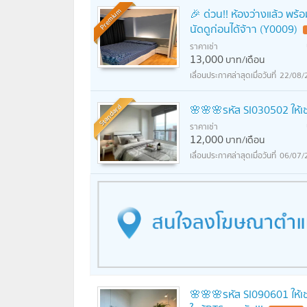
🎉 ด่วน!! ห้องว่างแล้ว พร้
Premium
นัดดูก่อนได้จ้าา (Y0009)
ราคาเช่า
13,000
บาท/เดือน
22/08/
Standard
🌸🌸🌸รหัส SI030502 ให้เช
ราคาเช่า
12,000
บาท/เดือน
06/07/
🌸🌸🌸รหัส SI090601 ให้เช