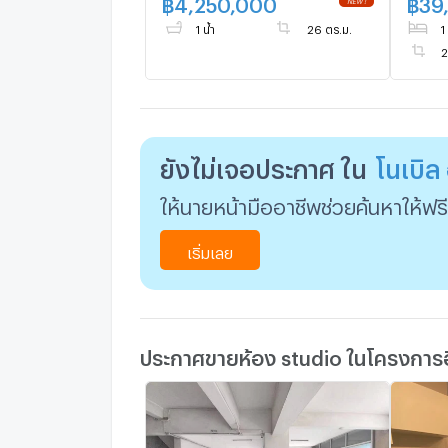
฿
4,250,000
฿
39
1 น้ำ
26 ตร.ม.
1
2
ยังไม่เจอประกาศ ใน
โนเบิล 
ให้นายหน้ามืออาชีพช่วยค้นหาให้ฟรี
เริ่มเลย
ประกาศขายห้อง studio ในโครงการอื