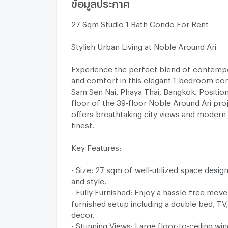
ข้อมูลประกาศ
27 Sqm Studio 1 Bath Condo For Rent
Stylish Urban Living at Noble Around Ari
Experience the perfect blend of contemp
and comfort in this elegant 1-bedroom con
Sam Sen Nai, Phaya Thai, Bangkok. Positio
floor of the 39-floor Noble Around Ari proje
offers breathtaking city views and modern li
finest.
Key Features:
- Size: 27 sqm of well-utilized space desi
and style.
- Fully Furnished: Enjoy a hassle-free move 
furnished setup including a double bed, TV,
decor.
- Stunning Views: Large floor-to-ceiling w