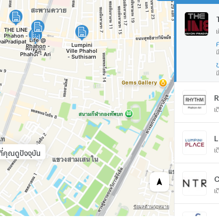
เ
ม
ม
R
เ
เ
คุณดูปัจจุบัน
C
เ
L