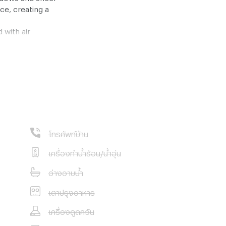
ace, creating a
 with air
 fixtures, and
, wooden
ene, uncluttered
 project,
โทรศัพท์บ้าน
ties and the
ons, all within
เครื่องทำน้ำร้อน/น้ำอุ่น
 seeking a
อ่างอาบน้ำ
f Bangkok, this
offering
เตาปรุงอาหาร
setting.
เครื่องดูดควัน