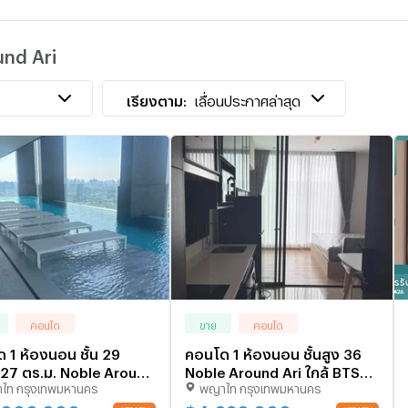
เ
und Ari
L
เ
เรียงตาม:
เลื่อนประกาศล่าสุด
คอนโด
ขาย
คอนโด
 1 ห้องนอน ชั้น 29
คอนโด 1 ห้องนอน ชั้นสูง 36
27 ตร.ม. Noble Around
Noble Around Ari ใกล้ BTS
ไท กรุงเทพมหานคร
พญาไท กรุงเทพมหานคร
ล้ BTS อารี 100 ม. (ID
อารี 100 ม. (ID 2966474)
114)