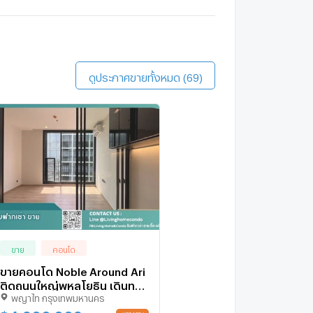
ดินประมาณ 16 นาที
umpini Ville Phahol - Suthisarn
1.7 กม.
ดินประมาณ 21 นาที
ดูประกาศขายทั้งหมด (69)
ขาย
คอนโด
ขายคอนโด Noble Around Ari
ติดถนนใหญ่พหลโยธิน เดินทาง
พญาไท กรุงเทพมหานคร
สะดวก LH-SW002426