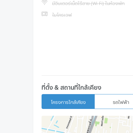
มีอินเตอร์เน็ตไร้สาย (Wi-Fi) ในห้องพัก
ไมโครเวฟ
ที่ตั้ง & สถานที่ใกล้เคียง
โครงการใกล้เคียง
รถไฟฟ้า