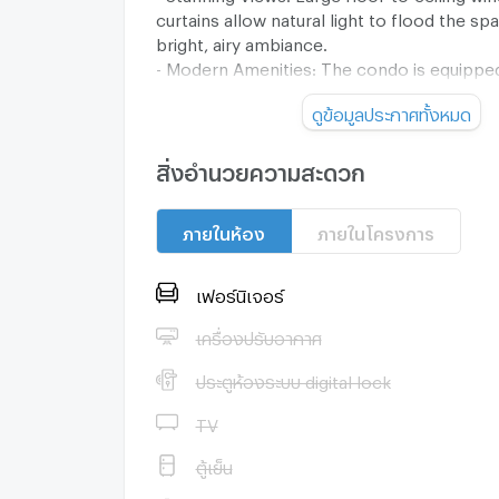
curtains allow natural light to flood the sp
bright, airy ambiance.
- Modern Amenities: The condo is equipped
conditioning, a walk-in shower with modern
ดูข้อมูลประกาศทั้งหมด
ample storage.
- Stylish Interiors: A neutral color palette
flooring, and minimalist decor create a ser
สิ่งอำนวยความสะดวก
environment.
ภายในห้อง
ภายในโครงการ
Prime Location
Being part of the vibrant Noble Around Ari
เฟอร์นิเจอร์
residents enjoy access to a range of facili
areas rich array of dining and shopping opti
เครื่องปรับอากาศ
easy reach. Ideal for individuals or couples
ประตูห้องระบบ digital lock
luxurious yet practical home in the heart o
condo is available for rent at 23,000 THB, 
TV
convenience and style in a desirable urban 
ตู้เย็น