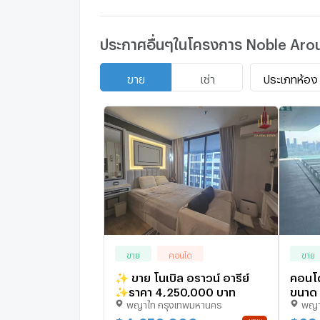
ประกาศอื่นๆในโครงการ Noble Aro
ประเภทห้อง
ขาย
เช่า
ขาย
คอนโด
ขาย
✨ ขาย โนเบิล อราวน์ อารีย์
คอนโด
✨ราคา 4,250,000 บาท
ขนาด 
พญาไท กรุงเทพมหานคร
พญา
Ari ใก
2578