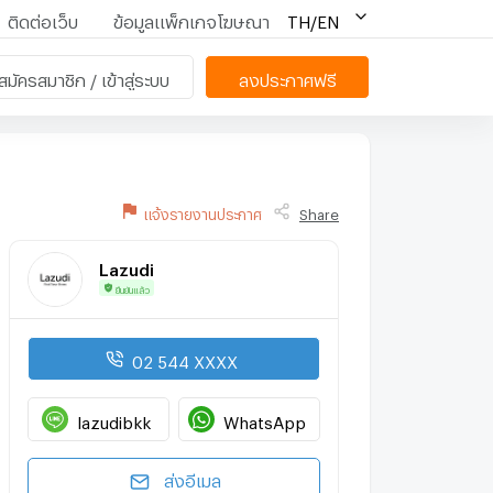
ติดต่อเว็บ
ข้อมูลแพ็กเกจโฆษณา
TH/EN
สมัครสมาชิก / เข้าสู่ระบบ
ลงประกาศฟรี
แจ้งรายงานประกาศ
Share
Lazudi
ยืนยันแล้ว
02 544 XXXX
lazudibkk
WhatsApp
ส่งอีเมล