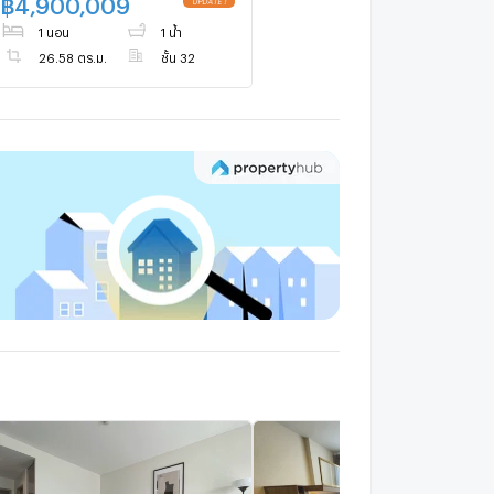
฿
4,900,009
1 นอน
1 น้ำ
26.58 ตร.ม.
ชั้น 32