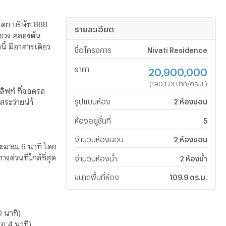
โดย บริษัท 888
รายละเอียด
แขวง คลองตัน
้ มีอาคารเดียว
ชื่อโครงการ
Nivati Residence
ราคา
20,900,000
(190,173 บาท/ตร.ม.)
ลิฟท์ ที่จอดรถ
สระว่ายนำ้
รูปแบบห้อง
2 ห้องนอน
ห้องอยู่ชั้นที่
5
จำนวนห้องนอน
2 ห้องนอน
ระมาณ 6 นาที โดย
ด่วนที่ใกล้ที่สุด
จำนวนห้องน้ำ
2 ห้องน้ำ
ขนาดพื้นที่ห้อง
109.9 ตร.ม.
 นาที)
ถ 4 นาที)