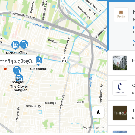
เ
ม
ม
I
าศที่คุณดูปัจจุบัน
C
เ
T
เ
T