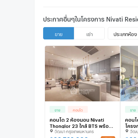
ประกาศอื่นๆในโครงการ Nivati Res
ประเภทห้อง
ขาย
เช่า
ขาย
คอนโด
ขาย
คอนโด 2 ห้องนอน Nivati
คอนโ
Thonglor 23 ใกล้ BTS พร้อม
โครงก
วัฒนา กรุงเทพมหานคร
วัฒ
พงษ์ (ID 2548373)
ใกล้ 
8797