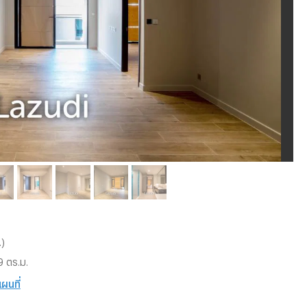
.)
9 ตร.ม.
แผนที่