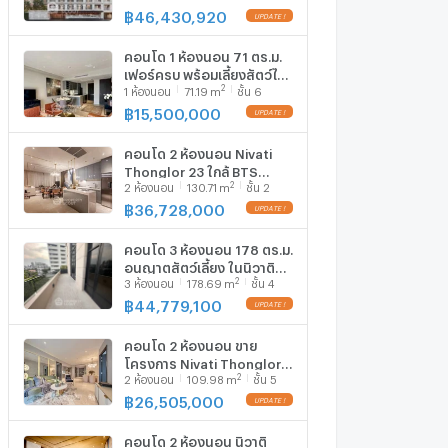
879734)
฿
46,430,920
คอนโด 1 ห้องนอน 71 ตร.ม.
เฟอร์ครบ พร้อมเลี้ยงสัตว์ได้
2
1
ห้องนอน
71.19
m
ชั้น 6
โครงการ Nivati Thonglor
23 ใกล้ BTS พร้อมพงษ์ (ID
฿
15,500,000
3044643)
คอนโด 2 ห้องนอน Nivati
Thonglor 23 ใกล้ BTS
2
2
ห้องนอน
130.71
m
ชั้น 2
พร้อมพงษ์ (ID 2548373)
฿
36,728,000
คอนโด 3 ห้องนอน 178 ตร.ม.
อนุญาตสัตว์เลี้ยง ในนิวาติ
2
3
ห้องนอน
178.69
m
ชั้น 4
ทองหล่อ 23 ใกล้ BTS พร้อม
พงษ์ (ID 1177238)
฿
44,779,100
คอนโด 2 ห้องนอน ขาย
โครงการ Nivati Thonglor
2
2
ห้องนอน
109.98
m
ชั้น 5
23 ใกล้ BTS พร้อมพงษ์ (ID
879735)
฿
26,505,000
คอนโด 2 ห้องนอน นิวาติ