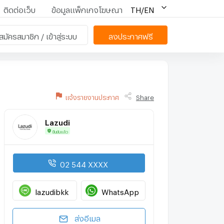
ติดต่อเว็บ
ข้อมูลแพ็กเกจโฆษณา
TH/EN
สมัครสมาชิก / เข้าสู่ระบบ
ลงประกาศฟรี
แจ้งรายงานประกาศ
Share
Lazudi
ยืนยันแล้ว
02 544 XXXX
lazudibkk
WhatsApp
ส่งอีเมล