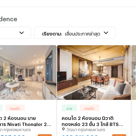
เ
idence
I
เ
เรียงตาม:
เลื่อนประกาศล่าสุด
คอนโด
ขาย
คอนโด
ด 2 ห้องนอน ขาย
คอนโด 2 ห้องนอน นิวาติ
าร Nivati Thonglor 23
ทองหล่อ 23 ชั้น 3 ใกล้ BTS
นา กรุงเทพมหานคร
วัฒนา กรุงเทพมหานคร
BTS พร้อมพงษ์ (ID
พร้อมพงษ์ (ID 879736)
35)