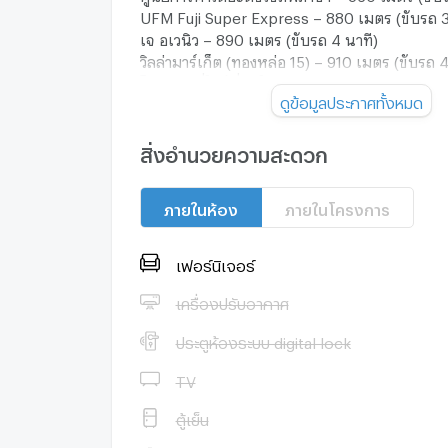
UFM Fuji Super Express – 880 เมตร (ขับรถ 3
เจ อเวนิว – 890 เมตร (ขับรถ 4 นาที)
วิลล่ามาร์เก็ต (ทองหล่อ 15) – 910 เมตร (ขับรถ 4
โรงเรียนที่ใกล้ที่สุดในบริเวณ นิวาติ ทองหล่อ 23 
ดูข้อมูลประกาศทั้งหมด
โรงเรียนนานาชาติเออร์ลี่เลิร์นนิ่งเซ็นเตอร์ 
เมตร เดินทาง (ประมาณ เดิน 8 นาที)
สิ่งอำนวยความสะดวก
โรงเรียนอนุบาลนานาชาตินิวแบมบิโน – 1000 เ
นาที)
ภายในห้อง
ภายในโครงการ
ดิอเมริกันสคูลออฟแบงค์ค็อก – 1 กิโลเมตร (ขับร
โรงเรียนอนุบาลนานาชาติเลดี้เบิร์ด – 1 กิโลเมตร
โรงเรียนอนุบาลอัสสรัตน์ (ไอวี่บาวนด์) – 1.3 กิโ
เฟอร์นิเจอร์
นาที)
บริเวณใกล้เคียงคอนโดมีร้านอาหาร มากมาย เช่
เครื่องปรับอากาศ
ประตูห้องระบบ digital lock
ฮอนโมโนซูชิ – 240 เมตร (เดิน 3 นาที)
เทซซ่าโฮมเมด – 290 เมตร (เดิน 4 นาที)
TV
ภัทรา – 390 เมตร (เดิน 5 นาที)
พรีมาเวอร่า – 460 เมตร (เดิน 6 นาที)
ตู้เย็น
ร้านอาหารชาหมูแดง – 490 เมตร (เดิน 6 นาที)