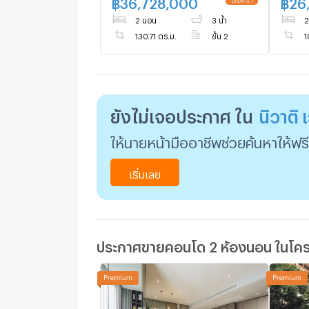
฿
36,728,000
฿
26
2 นอน
3 น้ำ
2
130.71 ตร.ม.
ชั้น 2
1
ยังไม่เจอประกาศ ใน
นิวาติ 
ให้นายหน้ามืออาชีพช่วยค้นหาให้ฟรี
เริ่มเลย
ประกาศขายคอนโด 2 ห้องนอน ในโครง