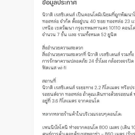
ข้อมูลประกาศ
นิวาติ เรสซิเดนส์ เป็นคอนโดมิเนียมที่ถูกพัฒนา
ทองหล่อ จำกัด ตั้งอยู่บน 40 ซอย ทองหล่อ 23 
เหนือ เขตวัฒนา กรุงเทพมหานคร 10110 คอนโดนี
จำนวน 7 ชั้น และ รวมทั้งหมด 52 ยูนิต
สิ่งอำนวยความสะดวก
สิ่งอำนวยความสะดวกที่ นิวาติ เรสซิเดนส์ รวมทั้ง 
การรักษาความปลอดภัย 24 ชั่วโมง กล้องวงจรปิด 
ฟิตเนส wi-fi
สถานที่
นิวาติ เรสซิเดนส์ ระยะทาง 2.2 กิโลเมตร หรือป
รถยนต์จาก ทองหล่อ ถ้าคุณเดินทางด้วยรถยนต์ ทาง
อยู่ที่ 3.6 กิโลเมตร จากคอนโด
หลากหลายร้านค้าในบริเวณรอบๆคอนโด:
เพนนีบัลโคนี ห่างจากคอนโด 800 เมตร (เดิน 10
ศูนย์การค้าเดอะดัชเชสพลาซ่า – 860 เมตร (ขับร