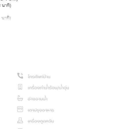
 นาที)
 นาที)
รวมถึง:
ระยะทางประมาณ 670
มตร (ขับรถ 4
ถ 5 นาที)
 (ขับรถ 4 นาที)
ลเมตร (ขับรถ 5
โทรศัพท์บ้าน
น:
เครื่องทำน้ำร้อน/น้ำอุ่น
อ่างอาบน้ำ
เตาปรุงอาหาร
เครื่องดูดควัน