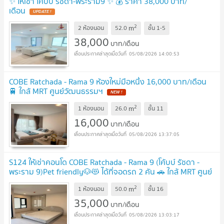
✨ ให้เช่า โค้บบ์ รัชดา-พระราม9 ✨ 💰 ราคา 38,000 บาท/
เดือน
2
m
2 ห้องนอน
52.0
ชั้น
1-5
38,000
บาท/เดือน
05/08/2026 14:00:53
COBE Ratchada - Rama 9 ห้องใหม่มือหนึ่ง 16,000 บาท/เดือน
🚆 ใกล้ MRT ศูนย์วัฒนธรรมฯ
2
m
1 ห้องนอน
26.0
ชั้น
11
16,000
บาท/เดือน
05/08/2026 13:37:05
S124 ให้เช่าคอนโด COBE Ratchada - Rama 9 (โค้บบ์ รัชดา -
พระราม 9)Pet friendly🐶😻 ได้ที่จอดรถ 2 คัน 🚗 ใกล้ MRT ศูนย์
วัฒนธรรมฯ พร้อมเข้าอยู่
2
m
1 ห้องนอน
50.0
ชั้น
16
35,000
บาท/เดือน
05/08/2026 13:03:17