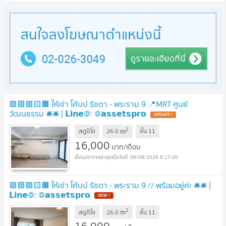
🟪🟦🟩🟨🟧 ให้เช่า โค้บบ์ รัชดา - พระราม 9 📍MRT ศูนย์
วัฒนธรรม 🛎️🛎️ | 𝗟𝗶𝗻𝗲@: @𝗮𝘀𝘀𝗲𝘁𝘀𝗽𝗿𝗼
2
m
สตูดิโอ
26.0
ชั้น
11
16,000
บาท/เดือน
06/08/2026 6:17:00
🟪🟦🟩🟨🟧 ให้เช่า โค้บบ์ รัชดา - พระราม 9 // พร้อมอยู่ค่ะ 🛎️🛎️ |
𝗟𝗶𝗻𝗲@: @𝗮𝘀𝘀𝗲𝘁𝘀𝗽𝗿𝗼
2
m
สตูดิโอ
26.0
ชั้น
11