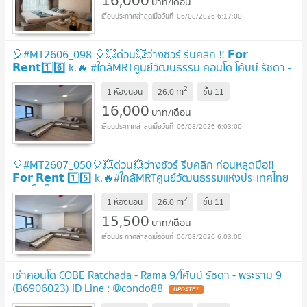
16,000
บาท/เดือน
06/08/2026 6:17:00
🎈#MT2606_098 🎈💥ด่วน💥ว่างชัวร์ รีบคลิก ‼️ 𝗙𝗼𝗿
𝗥𝗲𝗻𝘁1️⃣6️⃣ k.🔥 #ใกล้MRTศูนย์วัฒนธรรม คอนโด โค้บบ์ รัชดา -
พระราม 9
2
m
1 ห้องนอน
26.0
ชั้น
11
16,000
บาท/เดือน
06/08/2026 6:03:00
🎈#MT2607_050🎈💥ด่วน💥ว่างชัวร์ รีบคลิก ก่อนหลุดมือ‼️
𝗙𝗼𝗿 𝗥𝗲𝗻𝘁 1️⃣5️⃣ k.🔥#ใกล้MRTศูนย์วัฒนธรรมแห่งประเทศไทย
คอนโด โค้บบ์รัชดาพระราม9
2
m
1 ห้องนอน
26.0
ชั้น
11
15,500
บาท/เดือน
06/08/2026 6:03:00
เช่าคอนโด COBE Ratchada - Rama 9/โค้บบ์ รัชดา - พระราม 9
(B6906023) ID Line : @condo88