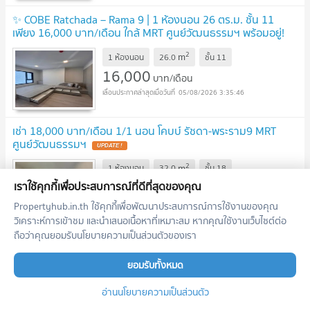
✨ COBE Ratchada – Rama 9 | 1 ห้องนอน 26 ตร.ม. ชั้น 11
เพียง 16,000 บาท/เดือน ใกล้ MRT ศูนย์วัฒนธรรมฯ พร้อมอยู่!
🏢🚆
2
m
1 ห้องนอน
26.0
ชั้น
11
16,000
บาท/เดือน
05/08/2026 3:35:46
เช่า 18,000 บาท/เดือน 1/1 นอน โคบบ์ รัชดา-พระราม9 MRT
ศูนย์วัฒนธรรมฯ
2
m
1 ห้องนอน
32.0
ชั้น
18
18,000
เราใช้คุกกี้เพื่อประสบการณ์ที่ดีที่สุดของคุณ
บาท/เดือน
05/08/2026 1:59:29
Propertyhub.in.th ใช้คุกกี้เพื่อพัฒนาประสบการณ์การใช้งานของคุณ
วิเคราะห์การเข้าชม และนำเสนอเนื้อหาที่เหมาะสม หากคุณใช้งานเว็บไซต์ต่อ
ถือว่าคุณยอมรับนโยบายความเป็นส่วนตัวของเรา
ก่อนหน้า
1
2
ถัดไป
ยอมรับทั้งหมด
เอเจ้นท์แนะนำประจำโครงการ
อ่านนโยบายความเป็นส่วนตัว