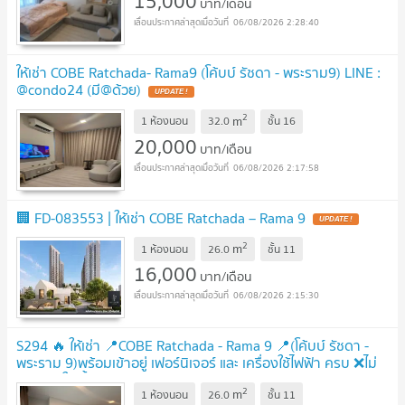
15,000
บาท/เดือน
06/08/2026 2:28:40
ให้เช่า COBE Ratchada- Rama9 (โค้บบ์ รัชดา - พระราม9) LINE :
@condo24 (มี@ด้วย)
2
m
1 ห้องนอน
32.0
ชั้น
16
20,000
บาท/เดือน
06/08/2026 2:17:58
🏢 FD-083553 | ให้เช่า COBE Ratchada – Rama 9
2
m
1 ห้องนอน
26.0
ชั้น
11
16,000
บาท/เดือน
06/08/2026 2:15:30
S294 🔥 ให้เช่า 📍COBE Ratchada - Rama 9 📍(โค้บบ์ รัชดา -
พระราม 9)พร้อมเข้าอยู่ เฟอร์นิเจอร์ และ เครื่องใช้ไฟฟ้า ครบ ❌ไม่
อนุญาติให้เลี้ยงสัตว์🐾
2
m
1 ห้องนอน
26.0
ชั้น
11