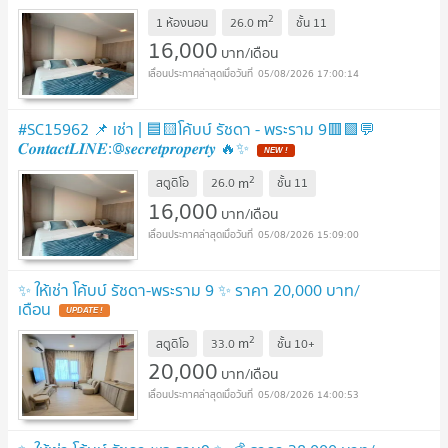
2
m
1 ห้องนอน
26.0
ชั้น
11
16,000
บาท/เดือน
05/08/2026 17:00:14
#SC15962 📌 เช่า | 🟦🟨โค้บบ์ รัชดา - พระราม 9🟥🟩💬
𝑪𝒐𝒏𝒕𝒂𝒄𝒕𝑳𝑰𝑵𝑬:@𝒔𝒆𝒄𝒓𝒆𝒕𝒑𝒓𝒐𝒑𝒆𝒓𝒕𝒚 🔥✨
2
m
สตูดิโอ
26.0
ชั้น
11
16,000
บาท/เดือน
05/08/2026 15:09:00
✨ ให้เช่า โค้บบ์ รัชดา-พระราม 9 ✨ ราคา 20,000 บาท/
เดือน
2
m
สตูดิโอ
33.0
ชั้น
10+
20,000
บาท/เดือน
05/08/2026 14:00:53