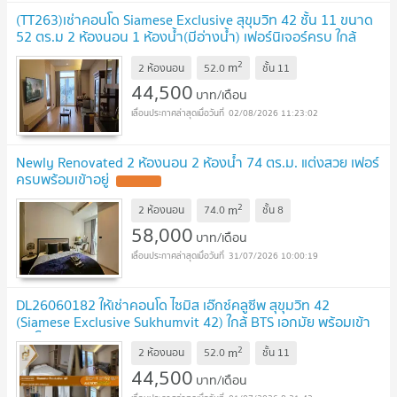
(TT263)เช่าคอนโด Siamese Exclusive สุขุมวิท 42 ชั้น 11 ขนาด
52 ตร.ม 2 ห้องนอน 1 ห้องน้ำ(มีอ่างน้ำ) เฟอร์นิเจอร์ครบ ใกล้
BTS เอกมัย เกจเวย์เอกมัย
2
m
2 ห้องนอน
52.0
ชั้น
11
44,500
บาท/เดือน
02/08/2026 11:23:02
Newly Renovated 2 ห้องนอน 2 ห้องน้ำ 74 ตร.ม. แต่งสวย เฟอร์
ครบพร้อมเข้าอยู่
2
m
2 ห้องนอน
74.0
ชั้น
8
58,000
บาท/เดือน
31/07/2026 10:00:19
DL26060182 ให้เช่าคอนโด ไซมิส เอ๊กซ์คลูซีพ สุขุมวิท 42
(Siamese Exclusive Sukhumvit 42) ใกล้ BTS เอกมัย พร้อมเข้า
อยู่ โทรด่วน 0653619502 LineID @952jdxxk
2
m
2 ห้องนอน
52.0
ชั้น
11
44,500
บาท/เดือน