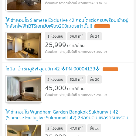
07/08/2026 3:02:56
ให้เช่าคอนโด Siamese Exclusive 42 คอนโดแต่งครบพร้อมเข้าอยู่
ใกล้รถไฟฟ้าBTSเอกมัยเพียง200เมตรเท่านั้น!!
2
m
1 ห้องนอน
36.0
ชั้น
24
25,999
บาท/เดือน
07/08/2026 3:02:56
ไซมิส เอ็กซ์คลูซีฟ สุขุมวิท 42 🌟PN-00004133🌟
2
m
2 ห้องนอน
52.8
ชั้น
20
45,000
บาท/เดือน
07/08/2026 2:03:56
ให้เช่าคอนโด Wyndham Garden Bangkok Sukhumvit 42
(Siamese Exclusive Sukhumvit 42) 2ห้องนอน เฟอร์ครบพร้อม
อยู่**มีอ่างอาบน้ำ Line ID: @ppagent
2
m
2 ห้องนอน
47.0
ชั้น
xx