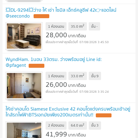
💥DL-9294💥ว่าง ให้ เช่า ไซมิส เอ็กซ์คลูซีฟ 42👉แอดไลน์
@seecondo
2
m
1 ห้องนอน
35.0
ชั้น
-
28,000
บาท/เดือน
07/08/2026 3:45:50
WyndHam. 1นอน 33ตรม. ว่างพร้อมอยู่ Line id:
@pfagent
2
m
1 ห้องนอน
33.0
ชั้น
9
26,000
บาท/เดือน
07/08/2026 3:35:24
ให้เช่าคอนโด Siamese Exclusive 42 คอนโดแต่งครบพร้อมเข้าอยู่
ใกล้รถไฟฟ้าBTSเอกมัยเพียง200เมตรเท่านั้น!!
2
m
2 ห้องนอน
64.0
ชั้น
3
41,999
บาท/เดือน