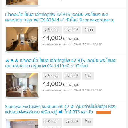
เช่าคอนโด ไซมิส เอ๊กซ์คลูซีพ 42 BTS-เอกมัย พระโขนง เขต
คลองเตย กรุงเทพ CX-82844 ✅ ทักไลน์ @connexproperty
ตอบทันที ทีมงานมืออาชีพ ✅
2
m
2 ห้องนอน
52.0
ชั้น
11
44,000
บาท/เดือน
07/08/2026 12:04:00
🔥🔥🔥 เช่าคอนโด ไซมิส เอ๊กซ์คลูซีพ 42 BTS-เอกมัย พระโขนง
เขต คลองเตย กรุงเทพ CX-141340 ✅ ทักไลน์
@connexproperty ตอบทันที ทีมงานมืออาชีพ ✅ 🔥🔥🔥
2
m
2 ห้องนอน
62.0
ชั้น
6
43,000
บาท/เดือน
07/08/2026 12:04:00
Siamese Exclusive Sukhumvit 42 💫 คุ้มกว่านี้ไม่มีแล้ว! ห้อง
แต่งสวย&เฟอร์ครบ พร้อมอยู่ 🛋️ ใกล้ BTS เอกมัย
2
m
2 ห้องนอน
74.0
ชั้น
x