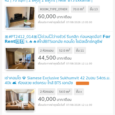
42 | 70 sqm | 2 Beds 2 Baths | Near BTS Ekkamai |
60K/Month | คอนโดให้เช่า ไซมิส เอ็กซ์คลูซีฟ สุขุมวิท 42
2
m
ROOM_TYPE_OTHER
70.0
ชั้น
13
60,000
บาท/เดือน
07/08/2026 13:05:00
🎀#PT2412_014🎀💥ด่วน💥ว่างชัวร์ รีบคลิก ก่อนหลุดมือ‼️ 𝗙𝗼𝗿
𝗥𝗲𝗻𝘁4️⃣4️⃣ k.🔥🔥#ใกล้BTSเอกมัย คอนโด ไซมิสเอ็กซ์คลูซีฟ
สุขุมวิท42
2
m
2 ห้องนอน
52.0
ชั้น
11
44,500
บาท/เดือน
07/08/2026 12:11:00
เช่าคอนโด 💎 Siamese Exclusive Sukhumvit 42 2นอน 54ตร.ม.
40k 🛋️ ห้องสวย แต่งครบ ใกล้ BTS เอกมัย
2
m
2 ห้องนอน
54.0
ชั้น
x
40,000
บาท/เดือน
07/08/2026 12:11:00