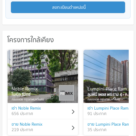
ลงทะเบียนตำแหน่งนี้
โครงการใกล้เคียง
Noble Remix
Lumpini Place Rama 4 - Kluaynamthai
โนเบิล รีมิกซ์
ลุมพินี เพลส พระราม 4 - กล้วยน้ำไท
คลองเตย กรุงเทพมหานคร
คลองเตย กรุงเทพมหานคร
เช่า Noble Remix
656 ประกาศ
91 ประกาศ
ขาย Noble Remix
219 ประกาศ
35 ประกาศ