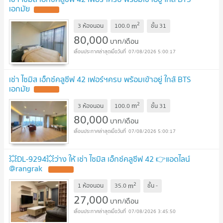
เอกมัย
2
m
3 ห้องนอน
100.0
ชั้น
31
80,000
บาท/เดือน
07/08/2026 5:00:17
เช่า ไซมิส เอ็กซ์คลูซีฟ 42 เฟอร์ฯครบ พร้อมเข้าอยู่ ใกล้ BTS
เอกมัย
2
m
3 ห้องนอน
100.0
ชั้น
31
80,000
บาท/เดือน
07/08/2026 5:00:17
💥DL-9294💥ว่าง ให้ เช่า ไซมิส เอ็กซ์คลูซีฟ 42 👉แอดไลน์
@rangrak
2
m
1 ห้องนอน
35.0
ชั้น
-
27,000
บาท/เดือน
07/08/2026 3:45:50