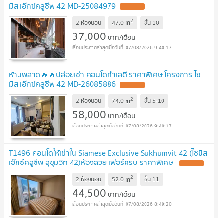
มิส เอ๊กซ์คลูซีพ 42 MD-25084979
2
m
2 ห้องนอน
47.0
ชั้น
10
37,000
บาท/เดือน
07/08/2026 9:40:17
ห้ามพลาด🔥🔥ปล่อยเช่า คอนโดทำเลดี ราคาพิเศษ โครงการ ไซ
มิส เอ๊กซ์คลูซีพ 42 MD-26085886
2
m
2 ห้องนอน
74.0
ชั้น
5-10
58,000
บาท/เดือน
07/08/2026 9:40:17
T1496 คอนโดให้เช่าใน Siamese Exclusive Sukhumvit 42 (ไซมิส
เอ๊กซ์คลูซีพ สุขุมวิท 42)ห้องสวย เฟอร์ครบ ราคาพิเศษ
2
m
2 ห้องนอน
52.0
ชั้น
11
44,500
บาท/เดือน
07/08/2026 8:49:20