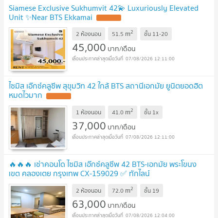
Siamese Exclusive Sukhumvit 42💫 Luxuriously Elevated
Unit ✨Near BTS Ekkamai
2
m
2 ห้องนอน
51.5
ชั้น
11-20
45,000
บาท/เดือน
07/08/2026 12:11:00
ไซมิส เอ๊กซ์คลูซีพ สุขุมวิท 42 ใกล้ BTS สถานีเอกมัย ยูนิตยอดฮิต
หมดไวมาก
2
m
1 ห้องนอน
41.0
ชั้น
1x
37,000
บาท/เดือน
07/08/2026 12:11:00
🔥🔥🔥 เช่าคอนโด ไซมิส เอ๊กซ์คลูซีพ 42 BTS-เอกมัย พระโขนง
เขต คลองเตย กรุงเทพ CX-159029 ✅ ทักไลน์
@connexproperty ตอบทันที ทีมงานมืออาชีพ ✅ 🔥🔥🔥
2
m
2 ห้องนอน
72.0
ชั้น
19
63,000
บาท/เดือน
07/08/2026 12:04:00