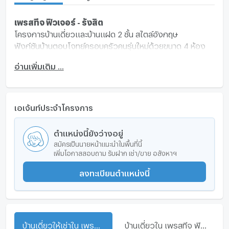
เพรสทีจ ฟิวเจอร์ - รังสิต
โครงการบ้านเดี่ยวและบ้านแฝด 2 ชั้น สไตล์อังกฤษ
ฟังก์ชันบ้านตอบโจทย์ครอบครัวคนรุ่นใหม่ด้วยขนาด 4 ห้อง
นอน
อ่านเพิ่มเติม ...
บ้านสวยครบจบคุ้มใช้วัสดุมาตรฐานชั้นนํามีคุณภาพ พื้นที่
ใช้สอยสามารถจัดวางเฟอร์นิเจอร์ได้อย่างลงตัว
ติดโคมไฟ Downlight ทั้งหลัง กระเบื้องห้องน้ำดีไซน์พิเศษ
สวยงาม
เอเจ้นท์ประจำโครงการ
การเดินทางสะดวก
รถไฟฟ้าสายสีแดง สถานีรังสิต
ตำแหน่งนี้ยังว่างอยู่
รถไฟฟ้าสายสีเขียว สถานีคูคต
สมัครเป็นนายหน้าแนะนำในพื้นที่นี้
ถนนรังสิต-นครนายก
เพิ่มโอกาสสอบถาม รับฝาก เช่า/ขาย อสังหาฯ
ถนนพหลโยธิน
ลงทะเบียนตำแหน่งนี้
ถนนลำลูกกา
ถนนคลองหลวง
ทางยกระดับอุตราภิมุข
ถนนกาญจนาภิเษก (วงแหวนรอบนอกฝั่งตะวันออก)
ทางพิเศษอุดรรัถยา
บ้านเดี่ยวให้เช่าใน เพรสทีจ ฟิวเจอร์ - รังสิต
บ้านเดี่ยวใน เพรสทีจ ฟิวเจอร์ - รังสิต