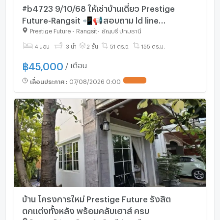
มธ.ศูนย์รังสิต
#b4723 9/10/68 ให้เช่าบ้านเดี่ยว Prestige
รพ.บางปะกอก-รังสิต 2
Future-Rangsit 📲📢สอบถาม ld line
รพ.เปาโล รังสิต
@condoboy
Prestige Future - Rangsit
-
ธัญบุรี ปทุมธานี
รพ.ธัญญารักษ์
4 นอน
3 น้ำ
2 ชั้น
51 ตร.ว.
155 ตร.ม.
รพ.ปทุมเวช
รพ.แพทย์รังสิต
฿
45,000
/ เดือน
รพ.ภัทร-ธนบุรี
เลื่อนประกาศ
:
07/08/2026 0:00
รพ.ธัญบุรี
รพ.สินแพทย์ ลำลูกกา
รพ.ธรรมศาสตร์เฉลิมพระเกียรติ
บ้าน โครงการใหม่ Prestige Future รังสิต
ตกแต่งทั้งหลัง พร้อมคลับเฮาส์ ครบ