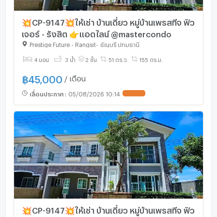
💥CP-9147💥ให้เช่า บ้านเดี่ยว หมู่บ้านเพรสทีจ ฟิว
เจอร์ - รังสิต 👉แอดไลน์ @mastercondo
Prestige Future - Rangsit
-
ธัญบุรี ปทุมธานี
4 นอน
3 น้ำ
2 ชั้น
51 ตร.ว.
155 ตร.ม.
฿
45,000
/ เดือน
เลื่อนประกาศ
:
05/08/2026 10:14
💥CP-9147💥ให้เช่า บ้านเดี่ยว หมู่บ้านเพรสทีจ ฟิว