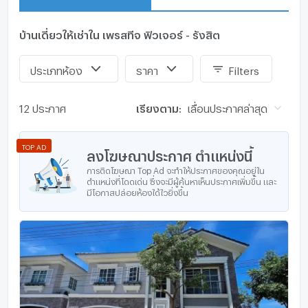
ใกล้แหล่งอำนวยความสะดวก
Home Pro รังสิต
บ้านเดี่ยวให้เช่าใน เพรสทีจ ฟิวเจอร์ - รังสิต
Lotus’s รังสิต
Future Park & Zpell รังสิต
Major Cineplex รังสิต
ประเภทห้อง
ราคา
Filters
Tara Avenue คลอง 3
ไทวัสดุ คลอง 4
12 ประกาศ
เรียงตาม:
เลื่อนประกาศล่าสุด
Zeer รังสิต
Market Village รังสิต
TOP AD
ไทวัสดุ รังสิต
ลงโฆษณาประกาศ ตำแหน่งนี้
Big C คลอง 3
การติดโฆษณา Top Ad จะทำให้ประกาศของคุณอยู่ใน
Big C รังสิต 2
ตำแหน่งที่โดดเด่น ซึ่งจะมีผู้ค้นหาเห็นประกาศเพิ่มขึ้น และ
มีโอกาสปล่อยห้องได้ไวยิ่งขึ้น
Makro คลองหลวง
Makro รังสิต
Botany Lifestyle Park คลองหลวง
ตลาดสะพานแดงมาร์เก็ต
ตลาดรังสิต
ตลาดพรพัฒน์
ตลาดนานาเจริญ
ตลาด ดีดี มาร์เช่