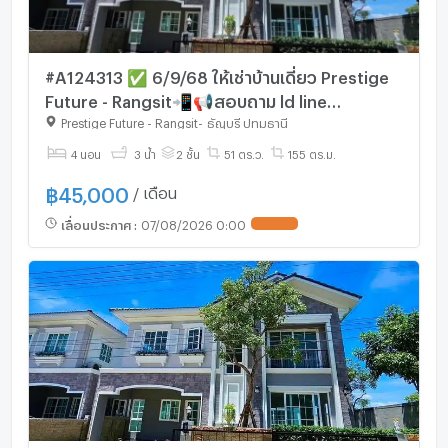
ตลาด 200 ปี รังสิต
ตลาดรุ่งโรจน์ คลอง
ตลาดสี่มุมเมือง
#A124313 ✅ 6/9/68 ให้เช่าบ้านเดี่ยว Prestige
ตลาดไอยรา
Future - Rangsit📲📢สอบถาม ld line
ตลาดไท
@condoboy
Prestige Future - Rangsit
-
ธัญบุรี ปทุมธานี
รร.นครรังสิต สิริเวชชะพันธ์
4 นอน
3 น้ำ
2 ชั้น
51 ตร.ว.
155 ตร.ม.
รร.ทองพูลอุทิศ
รร.โชคชัยรังสิต
฿
45,000
/ เดือน
รร.นานาชาติสยาม
เลื่อนประกาศ
:
07/08/2026 0:00
รร.ธัญวิทย์
รร.วัดเขียนเขต
รร.สาธิต ม.รังสิต
รร.วัดมูลจินดาราม
รร.สวนกุหลาบวิทยาลัย รังสิต
ม.นอร์ทกรุงเทพ
ม.กรุงเทพ รังสิต
ม.รังสิต
ม.อีสเทิร์นเอเชีย
มทร.ธัญบุรี