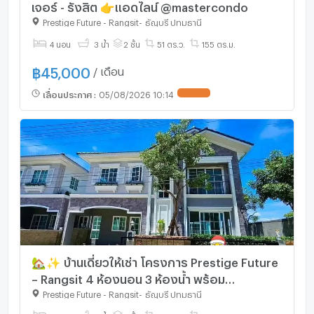
เจอร์ - รังสิต 👉แอดไลน์ @mastercondo
Prestige Future - Rangsit
-
ธัญบุรี ปทุมธานี
4 นอน
3 น้ำ
2 ชั้น
51 ตร.ว.
155 ตร.ม.
฿
45,000
/ เดือน
เลื่อนประกาศ
:
05/08/2026 10:14
🏡✨ บ้านเดี่ยวให้เช่า โครงการ Prestige Future
– Rangsit 4 ห้องนอน 3 ห้องน้ำ พร้อม
เฟอร์นิเจอร์ครบชุด ทำเลศักยภาพ ใกล้ Future
Prestige Future - Rangsit
-
ธัญบุรี ปทุมธานี
Park Rangsit