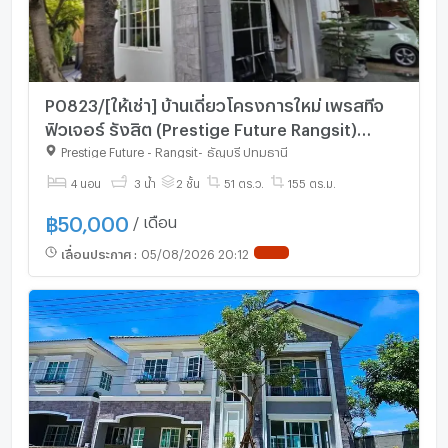
P0823/[ให้เช่า] บ้านเดี่ยวโครงการใหม่ เพรสทีจ
ฟิวเจอร์ รังสิต (Prestige Future Rangsit)
฿50,000
Prestige Future - Rangsit
-
ธัญบุรี ปทุมธานี
ให้เช่า
4 นอน
3 น้ำ
2 ชั้น
51 ตร.ว.
155 ตร.ม.
฿
50,000
/ เดือน
เลื่อนประกาศ
:
05/08/2026 20:12