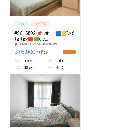
เช่า
คอนโด
#SC15892 📌 เช่า | 🟦🟨ไอดี
โอ โอทู🟥🟩💬
บางนา กรุงเทพมหานคร
𝑪𝒐𝒏𝒕𝒂𝒄𝒕𝑳𝑰𝑵𝑬:@𝒔𝒆𝒄𝒓𝒆𝒕𝒑𝒓𝒐𝒑𝒆𝒓𝒕𝒚
🔥✨
฿
16,000
/ เดือน
UPDATE !
1 นอน
1 น้ำ
33 ตร.ม.
ชั้น 9