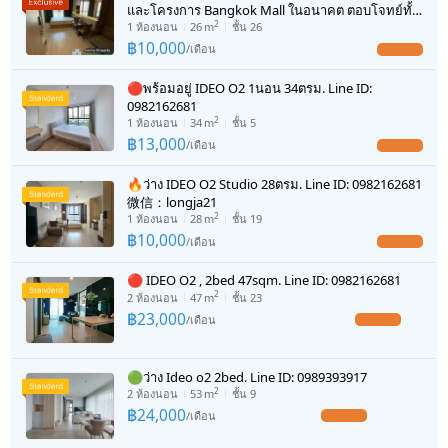
และโครงการ Bangkok Mall ในอนาคต ตอบโจทย์ทั้ง
2
การอยู่อาศัยและการทำงาน
1
ห้องนอน
26
m
ชั้น 26
เครื่องซักผ้า
฿
10,000
/
เดือน
UPDATE !
ไมโครเวฟ
🔴พร้อมอยู่ IDEO O2 1นอน 34ตรม. Line ID:
0982162681
2
1
ห้องนอน
34
m
ชั้น 5
฿
13,000
/
เดือน
UPDATE !
🔥ว่าง IDEO O2 Studio 28ตรม. Line ID: 0982162681
微信：longja21
2
1
ห้องนอน
28
m
ชั้น 19
฿
10,000
/
เดือน
UPDATE !
🔴 IDEO O2 , 2bed 47sqm. Line ID: 0982162681
2
2
ห้องนอน
47
m
ชั้น 23
฿
23,000
/
เดือน
UPDATE !
🟢ว่าง Ideo o2 2bed. Line ID: 0989393917
2
2
ห้องนอน
53
m
ชั้น 9
฿
24,000
/
เดือน
UPDATE !