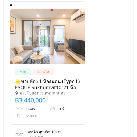
ขาย
คอนโด
🌟ขายห้อง 1 ห้องนอน (Type L)
ESQUE Sukhumvit101/1 ห้อง
พระโขนง กรุงเทพมหานคร
ใหม่พร้อมเฟอร์ฯ 33 - 34 sqm.
฿
3,440,000
เริ่มต้น 3.4x MB พร้อมส่วนลด
สุดพิเศษ เดินทางง่าย ใกล้BTS
1 นอน
1 น้ำ
33 ตร.ม.
เอสคิว สุขุมวิท 101/1
71
ประกาศ