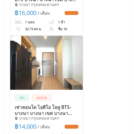
บางนา กรุงเทพมหานคร
กรุงเทพ CX-110432 ✅ ทักไลน์
@connexproperty ตอบทันที
฿
16,000
/ เดือน
UPDATE !
ทีมงานมืออาชีพ ✅ 🔥🔥🔥
1 นอน
1 น้ำ
32.73 ตร.ม.
ชั้น 10
เช่า
คอนโด
เช่าคอนโด ไอดีโอ โอทู BTS-
บางนา บางนา เขต บางนา
บางนา กรุงเทพมหานคร
กรุงเทพ CX-165239 ✅ ทักไลน์
@connexproperty ตอบทันที
฿
14,000
/ เดือน
UPDATE !
ทีมงานมืออาชีพ ✅