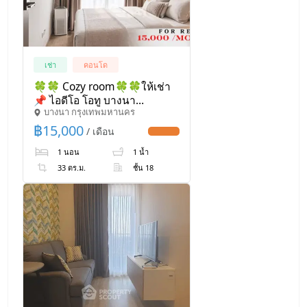
เช่า
คอนโด
🍀🍀 Cozy room🍀🍀ให้เช่า
📌 ไอดีโอ โอทู บางนา
บางนา กรุงเทพมหานคร
(Line:@rent2022)BTS
บางนา✨พร้อมเข้าอยู่🔖
฿
15,000
/ เดือน
UPDATE !
A11215
1 นอน
1 น้ำ
33 ตร.ม.
ชั้น 18