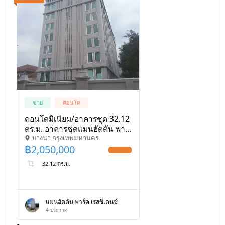
ขาย
คอนโด
คอนโดมิเนียม/อาคารชุด 32.12
ตร.ม. อาคารชุดแมนฮัตตัน พาร์
บางนา กรุงเทพมหานคร
ค เรสสิเด้นท์ เซส เขตบางนา
฿
2,050,000
กรุงเทพมหานคร 2M
UPDATE !
32.12 ตร.ม.
แมนฮัตตัน พาร์ค เรสซิเดนซ์
4
ประกาศ