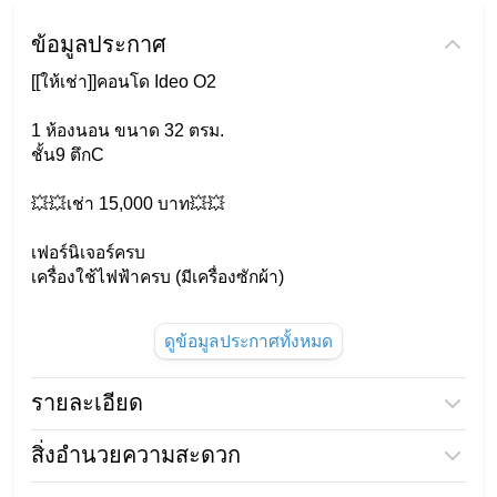
ข้อมูลประกาศ
[[ให้เช่า]]คอนโด Ideo O2
1 ห้องนอน ขนาด 32 ตรม.
ชั้น9 ตึกC
💥💥เช่า 15,000 บาท💥💥
เฟอร์นิเจอร์ครบ
เครื่องใช้ไฟฟ้าครบ (มีเครื่องซักผ้า)
ดูข้อมูลประกาศทั้งหมด
สถานที่ใกล้เคียง :
#BTSบางนา
รายละเอียด
#ไบเทคบางนา
ชื่อโครงการ
IDEO O2
สิ่งอำนวยความสะดวก
🏞️ห้องแต่งสวย ส่วนกลางรวมกว่า 10 ไร่ สระว่ายน้ำขนาด
ราคา
15,000
ใหญ่ 3 สระ co-working space นั่งทำงานชิวๆ พร้อมห้อง