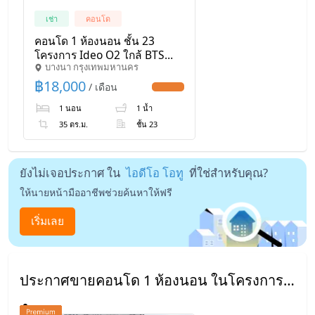
เช่า
คอนโด
คอนโด 1 ห้องนอน ชั้น 23
โครงการ Ideo O2 ใกล้ BTS
บางนา กรุงเทพมหานคร
บางนา (ID 384228)
฿
18,000
/ เดือน
UPDATE !
1 นอน
1 น้ำ
35 ตร.ม.
ชั้น 23
ยังไม่เจอประกาศ ใน
ไอดีโอ โอทู
ที่ใช่สำหรับคุณ?
ให้นายหน้ามืออาชีพช่วยค้นหาให้ฟรี
เริ่มเลย
ประกาศขายคอนโด 1 ห้องนอน ในโครงการอื่นๆ ใกล้เคียง