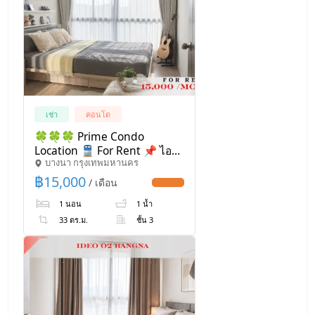
เช่า
คอนโด
🍀🍀🍀 Prime Condo
Location 🚆 For Rent 📌 ไอดี
บางนา กรุงเทพมหานคร
โอ โอทู(Line:@rent2022) ทำเล
ดีพร้อมเข้าอยู่✨A11168
฿
15,000
/ เดือน
UPDATE !
1 นอน
1 น้ำ
33 ตร.ม.
ชั้น 3