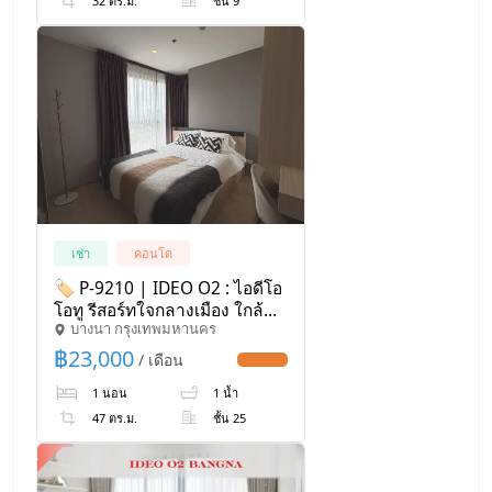
32 ตร.ม.
ชั้น 9
เช่า
คอนโด
🏷️ P-9210 | IDEO O2 : ไอดีโอ
โอทู รีสอร์ทใจกลางเมือง ใกล้
บางนา กรุงเทพมหานคร
BTS บางนา 23,000 บ. | Line:
@easycondoplus | 099-229-
฿
23,000
/ เดือน
UPDATE !
6397
1 นอน
1 น้ำ
47 ตร.ม.
ชั้น 25