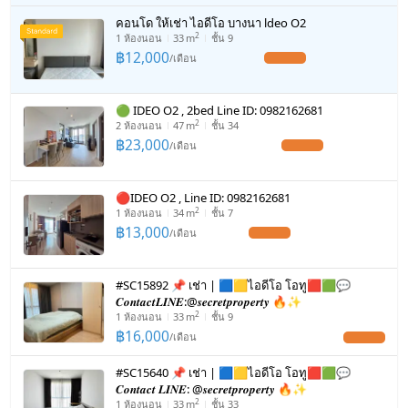
คอนโด ให้เช่า ไอดีโอ​ บางนา ldeo O2
2
1
ห้องนอน
33
m
ชั้น 9
฿
12,000
/
เดือน
UPDATE !
🟢 IDEO O2 , 2bed Line ID: 0982162681
2
2
ห้องนอน
47
m
ชั้น 34
฿
23,000
/
เดือน
UPDATE !
🔴IDEO O2 , Line ID: 0982162681
2
1
ห้องนอน
34
m
ชั้น 7
฿
13,000
/
เดือน
UPDATE !
#SC15892 📌 เช่า | 🟦🟨ไอดีโอ โอทู🟥🟩💬
𝑪𝒐𝒏𝒕𝒂𝒄𝒕𝑳𝑰𝑵𝑬:@𝒔𝒆𝒄𝒓𝒆𝒕𝒑𝒓𝒐𝒑𝒆𝒓𝒕𝒚 🔥✨
2
1
ห้องนอน
33
m
ชั้น 9
฿
16,000
/
เดือน
UPDATE !
#SC15640 📌 เช่า | 🟦🟨ไอดีโอ โอทู🟥🟩💬
𝑪𝒐𝒏𝒕𝒂𝒄𝒕 𝑳𝑰𝑵𝑬: @𝒔𝒆𝒄𝒓𝒆𝒕𝒑𝒓𝒐𝒑𝒆𝒓𝒕𝒚 🔥✨
2
1
ห้องนอน
33
m
ชั้น 33