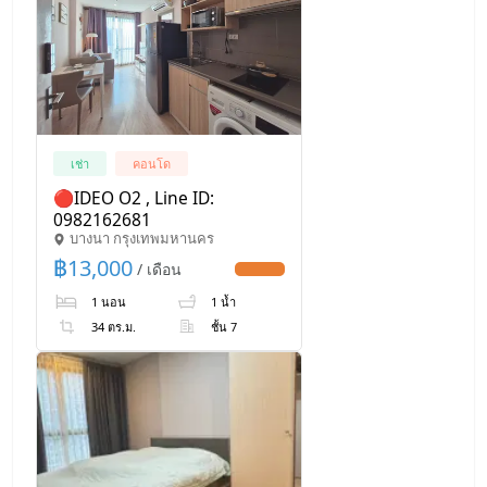
เช่า
คอนโด
🔴IDEO O2 , Line ID:
0982162681
บางนา กรุงเทพมหานคร
฿
13,000
/ เดือน
UPDATE !
1 นอน
1 น้ำ
34 ตร.ม.
ชั้น 7