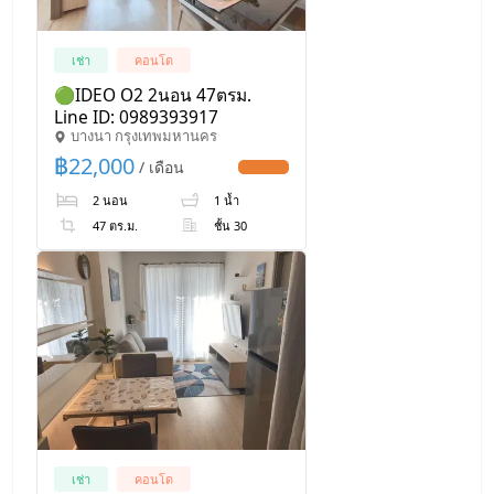
เช่า
คอนโด
🟢IDEO O2 2นอน 47ตรม.
Line ID: 0989393917
บางนา กรุงเทพมหานคร
฿
22,000
/ เดือน
UPDATE !
2 นอน
1 น้ำ
47 ตร.ม.
ชั้น 30
เช่า
คอนโด