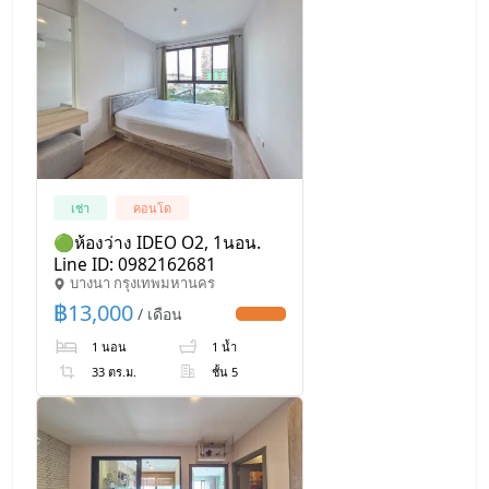
เช่า
คอนโด
🟢ห้องว่าง IDEO O2, 1นอน.
Line ID: 0982162681
บางนา กรุงเทพมหานคร
฿
13,000
/ เดือน
UPDATE !
1 นอน
1 น้ำ
33 ตร.ม.
ชั้น 5