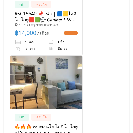
เช่า
คอนโด
#SC15640 📌 เช่า | 🟦🟨ไอดี
โอ โอทู🟥🟩💬 𝑪𝒐𝒏𝒕𝒂𝒄𝒕 𝑳𝑰𝑵𝑬:
บางนา กรุงเทพมหานคร
@𝒔𝒆𝒄𝒓𝒆𝒕𝒑𝒓𝒐𝒑𝒆𝒓𝒕𝒚 🔥✨
฿
14,000
/ เดือน
UPDATE !
1 นอน
1 น้ำ
33 ตร.ม.
ชั้น 33
เช่า
คอนโด
🔥🔥🔥 เช่าคอนโด ไอดีโอ โอทู
BTS-บางนา บางนา เขต บางนา