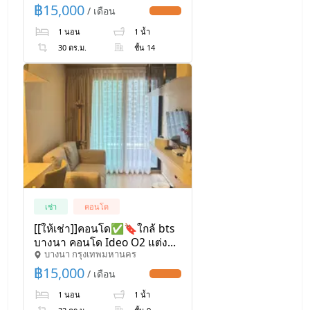
@kjcondo (มี@ข้างหน้าด้วยนะ
฿
15,000
/ เดือน
UPDATE !
คะ)
1 นอน
1 น้ำ
30 ตร.ม.
ชั้น 14
เช่า
คอนโด
[[ให้เช่า]]คอนโด✅🔖ใกล้ bts
บางนา คอนโด Ideo O2 แต่ง
บางนา กรุงเทพมหานคร
สวย พร้อมเข้า 🟣🔴🟡
฿
15,000
/ เดือน
UPDATE !
1 นอน
1 น้ำ