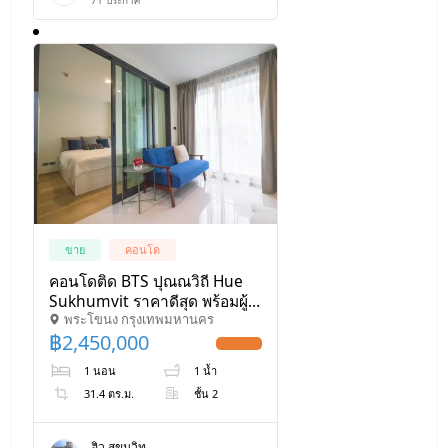
ขาย
คอนโด
คอนโดติด BTS ปุณณวิถี Hue
Sukhumvit ราคาดีสุด พร้อมผู้
พระโขนง กรุงเทพมหานคร
เช่า - U1383022
฿
2,450,000
UPDATE !
1 นอน
1 น้ำ
31.4 ตร.ม.
ชั้น 2
ฮิว สุขุมวิท