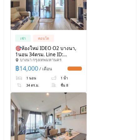
เช่า
คอนโด
🎯ห้องใหม่ IDEO O2 บางนา,
1นอน 34ตรม. Line ID:
บางนา กรุงเทพมหานคร
0982162681
฿
14,000
/ เดือน
UPDATE !
1 นอน
1 น้ำ
34 ตร.ม.
ชั้น 8