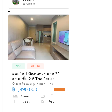
23
ประกาศ
ขาย
คอนโด
คอนโด 1 ห้องนอน ขนาด 35
ตร.ม. ชั้น 2 ที่ The Series
พระโขนง กรุงเทพมหานคร
Udomsuk (ID 593990)
฿
1,890,000
UPDATE !
1 นอน
1 น้ำ
35 ตร.ม.
ชั้น 2