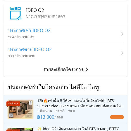
/ เดือน
ภายในห้อง
ภายในโครงการ
ประชุมขนาดใหญ่ พื้นที่ปั่นจักยาน สนามบาส และฟิตเนส
IDEO O2
เงินมัดจำ/ประกัน
2 เดือน
เครื่องออกกำลังกายครบครัน ส่วนกลางใหญ่แบบจุใจ ให้คุณ
บางนา กรุงเทพมหานคร
เฟอร์นิเจอร์
ใช้ชีวิตอย่างลงตัว 🌱🍃
ค่าเช่าล่วงหน้า
1 เดือน
โทรศัพท์บ้าน
ประกาศเช่า IDEO O2
สัญญา 1 ปี , มัดจำ 2 เดือน, ค่าเช่าจ่ายล่วงหน้า 1 เดือน
อาคาร
ตึก C
584 ประกาศเช่า
เครื่องปรับอากาศ
รูปแบบห้อง
1 ห้องนอน
ประกาศขาย IDEO O2
เครื่องทำน้ำร้อน/น้ำอุ่น
สนใจติดต่อ☎️ : 096-654 5686
ห้องอยู่ชั้นที่
9
111 ประกาศขาย
Line 🆔 : 0966545686
ประตูห้องระบบ digital lock
click link ⬇⬇
จำนวนห้องนอน
1 ห้องนอน
รายละเอียดโครงการ
อ่างอาบน้ำ
https://line.me/ti/p/U0Xh_WA-jP
จำนวนห้องน้ำ
1 ห้องน้ำ
TV
ประกาศเช่าในโครงการ ไอดีโอ โอทู
ขนาดพื้นที่ห้อง
32 ตร.ม.
เตาปรุงอาหาร
13k🔥เท่านั้น !! ให้เช่า คอนโดใกล้รถไฟฟ้า BTS
บางนา : Ideo O2 : ขนาด 1 ห้องนอน ตกแต่งครบพร้อม
ตู้เย็น
2
เข้าอยู่ , ใกล้สี่แยกบางนา และ ไบเทคบางนา
1
ห้องนอน
33
m
ชั้น 8
฿
13,000
/
เดือน
UPDATE !
เครื่องดูดควัน
✨ Ideo O2 เดินทางสะดวก ใกล้ BTS บางนา, BITEC
มีอินเตอร์เน็ตไร้สาย (Wi-Fi) ในห้องพัก