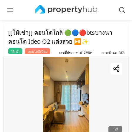
[[ให้เช่า]] คอนโดใกล้ 🟢🔵🔴btsบางนา
คอนโด Ideo O2 แต่งสวย ⏯️✨
ให้เช่า
คอนโดมิเนียม
เลขที่ประกาศ
:
6175504
การเข้าชม
:
287
1
/
7