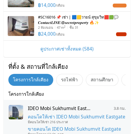
฿
14,000
/
เดือน
UPDATE !
#SC16016 📌 เช่า | 🟦🟨วายน์ สุขุมวิท🟥🟩💬
𝑪𝒐𝒏𝒕𝒂𝒄𝒕𝑳𝑰𝑵𝑬:@𝒔𝒆𝒄𝒓𝒆𝒕𝒑𝒓𝒐𝒑𝒆𝒓𝒕𝒚 🔥✨
2
2
ห้องนอน
47
m
ชั้น 31
฿
24,000
/
เดือน
NEW !
ดูประกาศเช่าทั้งหมด (584)
ที่ตั้ง & สถานที่ใกล้เคียง
โครงการใกล้เคียง
รถไฟฟ้า
สถานศึกษา
แหล
โครงการใกล้เคียง
IDEO Mobi Sukhumvit Eastgate
3.8 กม.
คอนโดให้เช่า IDEO Mobi Sukhumvit Eastgate
มีคอนโดให้เช่า 216 ประกาศ
ขายคอนโด IDEO Mobi Sukhumvit Eastgate