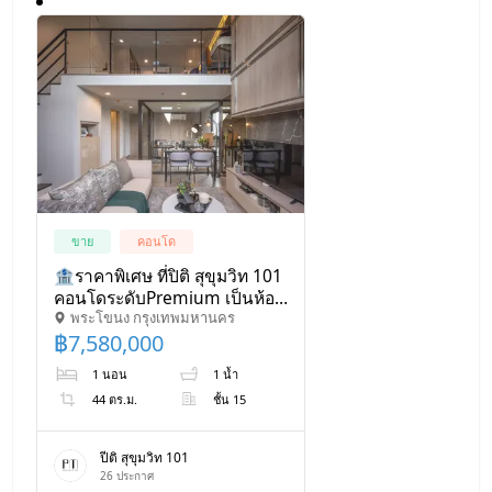
ขาย
คอนโด
🏦ราคาพิเศษ ที่ปิติ สุขุมวิท 101
คอนโดระดับPremium เป็นห้อง
พระโขนง กรุงเทพมหานคร
ใหม่จากโครงการ ด้วยทำเลติด
฿
7,580,000
ถนนสุขุมวิท ในราคาเริ่มต้น
เพียง 7.5 MB
1 นอน
1 น้ำ
44 ตร.ม.
ชั้น 15
ปีติ สุขุมวิท 101
26
ประกาศ