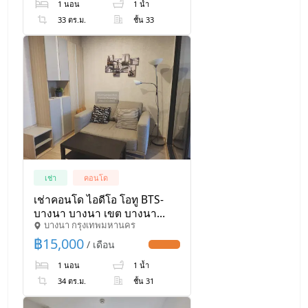
1 นอน
1 น้ำ
33 ตร.ม.
ชั้น 33
เช่า
คอนโด
เช่าคอนโด ไอดีโอ โอทู BTS-
บางนา บางนา เขต บางนา
บางนา กรุงเทพมหานคร
กรุงเทพ CX-11580 ✅ ทักไลน์
@connexproperty ตอบทันที
฿
15,000
/ เดือน
UPDATE !
ทีมงานมืออาชีพ ✅
1 นอน
1 น้ำ
34 ตร.ม.
ชั้น 31