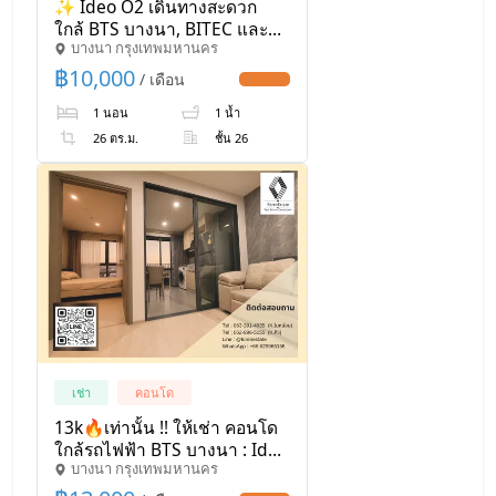
✨ Ideo O2 เดินทางสะดวก
ใกล้ BTS บางนา, BITEC และ
บางนา กรุงเทพมหานคร
โครงการ Bangkok Mall ใน
อนาคต ตอบโจทย์ทั้งการอยู่
฿
10,000
/ เดือน
UPDATE !
อาศัยและการทำงาน
1 นอน
1 น้ำ
26 ตร.ม.
ชั้น 26
เช่า
คอนโด
13k🔥เท่านั้น !! ให้เช่า คอนโด
ใกล้รถไฟฟ้า BTS บางนา : Ideo
บางนา กรุงเทพมหานคร
O2 : ขนาด 1 ห้องนอน ตกแต่ง
ครบพร้อมเข้าอยู่ , ใกล้สี่แยก