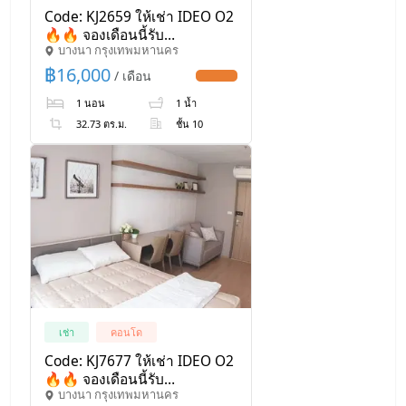
Code: KJ2659 ให้เช่า IDEO O2
🔥🔥 จองเดือนนี้รับ
บางนา กรุงเทพมหานคร
ส่วนลด1,000บาท 🔥🔥
@kjcondo (มี@ข้างหน้าด้วยนะ
฿
16,000
/ เดือน
UPDATE !
คะ)
1 นอน
1 น้ำ
32.73 ตร.ม.
ชั้น 10
เช่า
คอนโด
Code: KJ7677 ให้เช่า IDEO O2
🔥🔥 จองเดือนนี้รับ
บางนา กรุงเทพมหานคร
ส่วนลด1,000บาท 🔥🔥