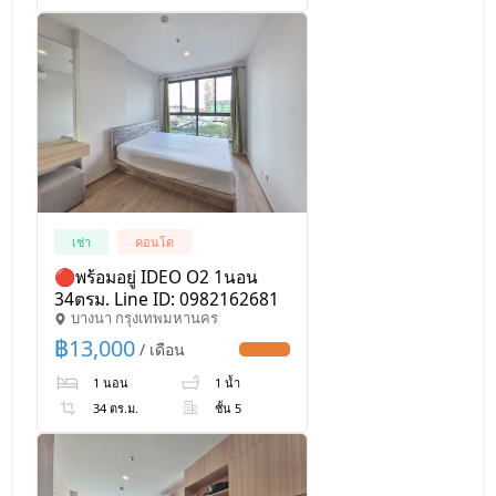
เช่า
คอนโด
🔴พร้อมอยู่ IDEO O2 1นอน
34ตรม. Line ID: 0982162681
บางนา กรุงเทพมหานคร
฿
13,000
/ เดือน
UPDATE !
1 นอน
1 น้ำ
34 ตร.ม.
ชั้น 5