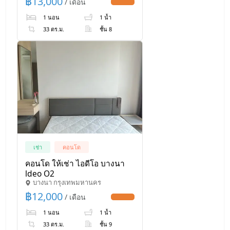
฿
13,000
/ เดือน
UPDATE !
บางนา และ ไบเทคบางนา
1 นอน
1 น้ำ
33 ตร.ม.
ชั้น 8
เช่า
คอนโด
คอนโด ให้เช่า ไอดีโอ​ บางนา
ldeo O2
บางนา กรุงเทพมหานคร
฿
12,000
/ เดือน
UPDATE !
1 นอน
1 น้ำ
33 ตร.ม.
ชั้น 9