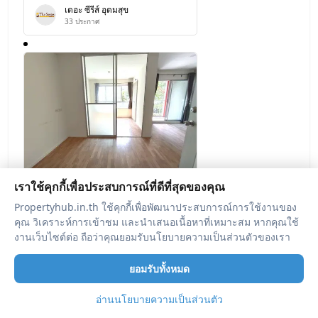
เดอะ ซีรีส์ อุดมสุข
33
ประกาศ
เราใช้คุกกี้เพื่อประสบการณ์ที่ดีที่สุดของคุณ
ขาย
คอนโด
Propertyhub.in.th ใช้คุกกี้เพื่อพัฒนาประสบการณ์การใช้งานของ
คอนโดมิเนียม 26.27 ตร.ม. ลุมพิ
คุณ วิเคราะห์การเข้าชม และนำเสนอเนื้อหาที่เหมาะสม หากคุณใช้
นี วิลล์ สุขุมวิท 76 - แบริ่ง สเตชั่
งานเว็บไซต์ต่อ ถือว่าคุณยอมรับนโยบายความเป็นส่วนตัวของเรา
เมืองสมุทรปราการ สมุทรปราการ
น เมืองสมุทรปราการ
฿
1,235,000
สมุทรปราการ 1.2M
ยอมรับทั้งหมด
26.27 ตร.ม.
อ่านนโยบายความเป็นส่วนตัว