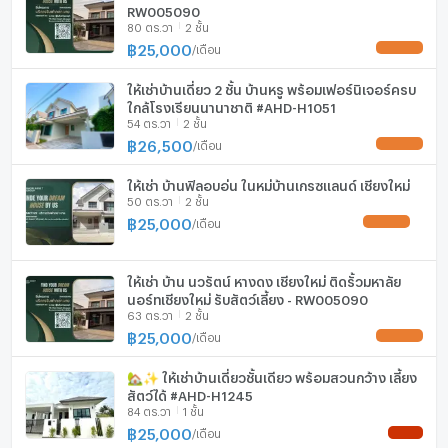
ลิฟท์
RW005090
✨ จุดเด่นของบ้าน
80 ตร.วา
2 ชั้น
• บ้านหลังใหญ่ พื้นที่ใช้สอยเยอะ
฿
25,000
ที่จอดรถ
/
เดือน
UPDATE !
• เฟอร์นิเจอร์ครบ พร้อมเข้าอยู่
• เหมาะสำหรับครอบครัวขนาดกลางถึงใหญ่
ที่จอดรถจักรยานยนต์
ให้เช่าบ้านเดี่ยว 2 ชั้น บ้านหรู พร้อมเฟอร์นิเจอร์ครบ
• ทำเลสะดวก ใกล้แหล่งช้อปปิ้ง โรงพยาบาล และสิ่งอำนวย
ใกล้โรงเรียนนานาชาติ #AHD-H1051
54 ตร.วา
2 ชั้น
ความสะดวก
มีอินเตอร์เน็ตไร้สาย (Wi-Fi) ในห้องพัก
฿
26,500
/
เดือน
• เหมาะสำหรับครอบครัวไทยและชาวต่างชาติ
UPDATE !
กล้องวงจรปิด (CCTV)
📞 สนใจสอบถามรายละเอียดเพิ่มเติม หรือนัดชมบ้านได้ทุกวัน
ให้เช่า บ้านฟิลอบอุ่น ในหมู่บ้านเกรซแลนด์ เชียงใหม่
#บ้านเช่าเชียงใหม่ #บ้านเช่าหางดง #บ้านเดี่ยวให้เช่า #บ้าน
50 ตร.วา
2 ชั้น
สระว่ายน้ำ
ใกล้นานาชาติ #ChiangMaiRental
฿
25,000
/
เดือน
UPDATE !
#HangDongHouseForRent #บ้านพร้อมอยู่
โรงยิม / ฟิตเนส
ห้องซาวน่า
ให้เช่า บ้าน นวรัตน์ หางดง เชียงใหม่ ติดรั้วมหาลัย
นอร์ทเชียงใหม่ รับสัตว์เลี้ยง - RW005090
63 ตร.วา
2 ชั้น
ห้องสตรีม
แอดไลน์ :
฿
25,000
/
เดือน
UPDATE !
https://line.me/ti/p/Sg-7ktN7mG
EV-Charger
🏡✨ ให้เช่าบ้านเดี่ยวชั้นเดียว พร้อมสวนกว้าง เลี้ยง
Line ID : 0951348127
สัตว์ได้ #AHD-H1245
เครื่องซักผ้า
สนใจติดต่อ : คุณดาว 095-1348127 , คุณหมิว 090-
84 ตร.วา
1 ชั้น
฿
25,000
9980459, คุณมีนนี่ 094-7507722, คุณเก๋ 090-9980798
/
เดือน
ไมโครเวฟ
NEW !