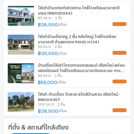
, คุณเบียร์ 094-8417772 , คุณบุ๋ม 090-6701116 ,คุณแพรว
ให้เช่าบ้านตกแต่งสวยงาม ใกล้โรงเรียนนานาชาติ
088-0878362
เกรซ (RW005994)
https://ihomethai.com/
85 ตร.วา
2 ชั้น
฿
38,000
/
เดือน
UPDATE !
ให้เช่าบ้านเดี่ยวหรู 2 ชั้น หลังใหญ่ ใกล้โรงเรียน
นานาชาติ ทำเลหางดง #AHD-H1341
54 ตร.วา
2 ชั้น
฿
30,000
/
เดือน
UPDATE !
บ้านเดี่ยวให้เช่าโครงการเกรซแลนด์ เชียงใหม่ พร้อม
เฟอร์นิเจอร์ ใกล้โรงเรียนนานาชาติเกรซ และ กาด
84 ตร.วา
2 ชั้น
ฝรั่ง -RW007952
฿
55,000
/
เดือน
UPDATE !
ให้เช่า บ้านเดี่ยว วิวสวย สไตล์บ้านสวน เชียงใหม่ -
RW004057
200 ตร.วา
2 ชั้น
฿
28,000
/
เดือน
UPDATE !
ที่ตั้ง & สถานที่ใกล้เคียง