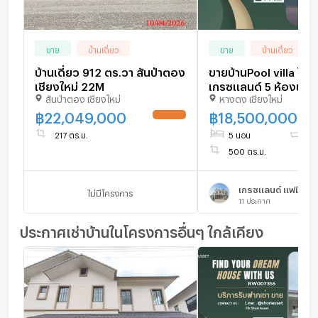
ขาย
บ้านเดี่ยว
ขาย
บ้านเดี่ยว
บ้านเดี่ยว 912 ตร.วา สันป่าตอง
ขายบ้านPool villa ในหม
เชียงใหม่ 22M
เกรซแลนด์ 5 ห้องนอน
สันป่าตอง เชียงใหม่
หางดง เชียงใหม่
เดียวของโครงการ เฟอ
อร์บิวด์อิน ติดถนนหลัก
฿
22,049,000
฿
18,500,000
UPDATE !
ตรงข้ามรร.นานาชาติเก
217 ตร.ม.
5 นอน
6 น
SW002848
500 ตร.ม.
เกรซเเลนด์ เเฟมิลี่ เ
ไม่มีโครงการ
11
ประกาศ
ประกาศเช่าบ้านในโครงการอื่นๆ ใกล้เคียง