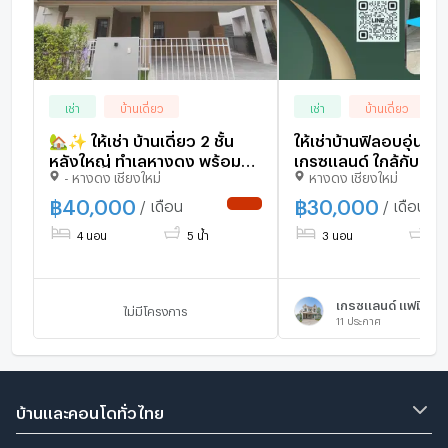
เช่า
บ้านเดี่ยว
เช่า
บ้านเดี่ยว
🏡✨ ให้เช่า บ้านเดี่ยว 2 ชั้น
ให้เช่าบ้านฟิลอบอุ่น ในห
หลังใหญ่ ทำเลหางดง พร้อม
เกรซแลนด์ ใกล้กับโรง
- หางดง เชียงใหม่
หางดง เชียงใหม่
ระบบ Positive Pressure ช่วย
นานาชาติเกรซแลนด์ เช
ป้องกันฝุ่น ใกล้โรงเรียน
฿
40,000
฿
30,000
/ เดือน
/ เดือน
NEW !
นานาชาติ #AHD-H1354
4 นอน
5 น้ำ
3 นอน
3 น
เกรซเเลนด์ เเฟมิลี่ เ
ไม่มีโครงการ
11
ประกาศ
บ้านและคอนโดทั่วไทย