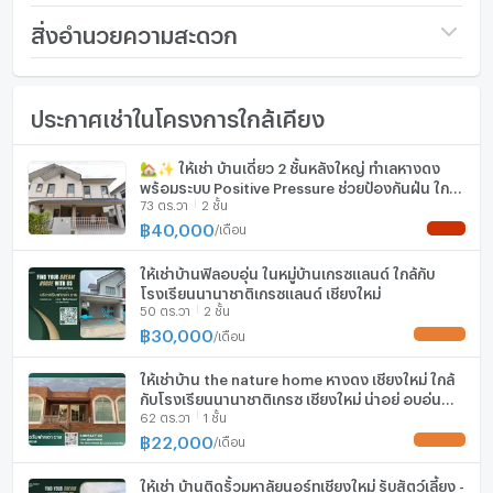
• รวมชำระก่อนเข้าอยู่ 3 เดือน
ราคา
30,000
สิ่งอำนวยความสะดวก
/ เดือน
• ไม่รับสัตว์เลี้ยง
🎁 เฟอร์นิเจอร์และเครื่องใช้ไฟฟ้าครบชุด
เงินมัดจำ/ประกัน
2 เดือน
เฟอร์นิเจอร์
✓ เครื่องปรับอากาศ 5 เครื่อง
ประกาศเช่าในโครงการใกล้เคียง
ค่าเช่าล่วงหน้า
1 เดือน
โทรศัพท์บ้าน
✓ เครื่องทำน้ำอุ่น 4 เครื่อง
✓ เตียงนอน 4 ชุด
จำนวนชั้น
2 ชั้น
เครื่องปรับอากาศ
🏡✨ ให้เช่า บ้านเดี่ยว 2 ชั้นหลังใหญ่ ทำเลหางดง
✓ ตู้เสื้อผ้า 4 ชุด
พร้อมระบบ Positive Pressure ช่วยป้องกันฝุ่น ใกล้
✓ โต๊ะเครื่องแป้ง 4 ชุด
จำนวนห้องนอน
3 ห้องนอน
เครื่องทำน้ำร้อน/น้ำอุ่น
73 ตร.วา
2 ชั้น
โรงเรียนนานาชาติ #AHD-H1354
✓ ตู้เย็น 1 เครื่อง
฿
40,000
/
เดือน
NEW !
✓ โทรทัศน์ 1 เครื่อง
จำนวนห้องน้ำ
3 ห้องน้ำ
ประตูห้องระบบ digital lock
✓ ชุดรับแขก
ให้เช่าบ้านฟิลอบอุ่น ในหมู่บ้านเกรซแลนด์ ใกล้กับ
ขนาดที่ดิน
54 ตร.ว.
อ่างอาบน้ำ
✓ เครื่องซักผ้า
โรงเรียนนานาชาติเกรซแลนด์ เชียงใหม่
50 ตร.วา
2 ชั้น
✓ โต๊ะรับประทานอาหาร
พื้นที่ใช้สอย (ตร.ม.)
205 ตร.ม.
TV
฿
30,000
/
เดือน
UPDATE !
✓ เตาแก๊สพร้อมฮูดดูดควัน
✓ เตาอบพร้อมไมโครเวฟ
จำนวนพื้นที่จอดรถ (คัน)
2 คัน
เตาปรุงอาหาร
ให้เช่าบ้าน the nature home หางดง เชียงใหม่ ใกล้
📍 สถานที่สำคัญใกล้เคียง
กับโรงเรียนนานาชาติเกรซ เชียงใหม่ น่าอยู่ อบอุ่น
การตกแต่ง
พร้อมอยู่
• Big C หางดง 3 กม.
62 ตร.วา
1 ชั้น
ตู้เย็น
เดินทางสะดวก -RW008034
• ตลาดหางดง 5 กม.
฿
22,000
/
เดือน
UPDATE !
• กาดฝรั่ง 7 กม.
เครื่องดูดควัน
ให้เช่า บ้านติดรั้วมหาลัยนอร์ทเชียงใหม่ รับสัตว์เลี้ยง -
• โรงพยาบาลหางดง 4.5 กม.