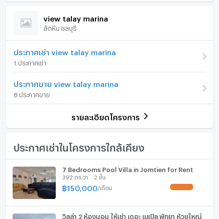
/ เดือน
ภายในบ้าน
ภายในโครงการ
view talay marina
วันที่พร้อมให้เช่า
04/05/2026
💰 ค่าเช่า: 85,000 บาท/เดือน
สัตหีบ ชลบุรี
เฟอร์นิเจอร์
🔒 มัดจำ: 2 เดือน
เงินมัดจำ/ประกัน
2 เดือน
📑 สัญญาขั้นต่ำ: 1 ปี
โทรศัพท์บ้าน
ประกาศเช่า view talay marina
✨ เหมาะสำหรับครอบครัว / คนที่ชอบไลฟ์สไตล์หรู / ผู้เช่า
ค่าเช่าล่วงหน้า
1 เดือน
1 ประกาศเช่า
ระยะยาว
เครื่องปรับอากาศ
จำนวนชั้น
2 ชั้น
ประกาศขาย view talay marina
เครื่องทำน้ำร้อน/น้ำอุ่น
จำนวนห้องนอน
3 ห้องนอน
8 ประกาศขาย
ประตูห้องระบบ digital lock
จำนวนห้องน้ำ
5 ห้องน้ำ
รายละเอียดโครงการ
อ่างอาบน้ำ
ขนาดที่ดิน
120 ตร.ว.
TV
ประกาศเช่าในโครงการใกล้เคียง
พื้นที่ใช้สอย (ตร.ม.)
480 ตร.ม.
เตาปรุงอาหาร
7 Bedrooms Pool Villa in Jomtien for Rent
392 ตร.วา
2 ชั้น
ตู้เย็น
฿
150,000
/
เดือน
UPDATE !
เครื่องดูดควัน
วิลล่า 2 ห้องนอน ให้เช่า เดอะ เมเปิล พัทยา ห้วยใหญ่
ลิฟท์