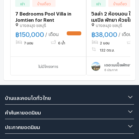
เช่า
บ้านเดี่ยว
เช่า
บ้านเดี่ยว
7 Bedrooms Pool Villa in
วิลล่า 2 ห้องนอน ให้เช
Jomtien for Rent
เมเปิล พัทยา ห้วยใหญ่ 
บางละมุง ชลบุรี
บางละมุง ชลบุรี
3110814)
฿
150,000
฿
38,000
/ เดือน
/ เดือน
UPDATE !
7 นอน
6 น้ำ
2 นอน
2 น
132 ตร.ม.
เดอะเมเปิ้ลพัทยา
ไม่มีโครงการ
6
ประกาศ
บ้านและคอนโดทั่วไทย
คำค้นหายอดนิยม
ประกาศยอดนิยม