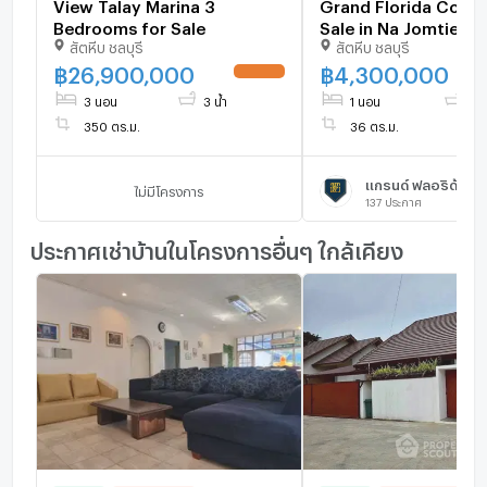
View Talay Marina 3
Grand Florida Cond
Bedrooms for Sale
Sale in Na Jomtien
สัตหีบ ชลบุรี
สัตหีบ ชลบุรี
฿
26,900,000
฿
4,300,000
UPDATE !
3 นอน
3 น้ำ
1 นอน
1 น้
350 ตร.ม.
36 ตร.ม.
ไม่มีโครงการ
137
ประกาศ
ประกาศเช่าบ้านในโครงการอื่นๆ ใกล้เคียง