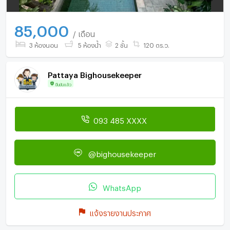
85,000
/ เดือน
3 ห้องนอน
5 ห้องน้ำ
2 ชั้น
120 ตร.ว.
Pattaya Bighousekeeper
ยืนยันแล้ว
093 485 XXXX
@bighousekeeper
WhatsApp
แจ้งรายงานประกาศ