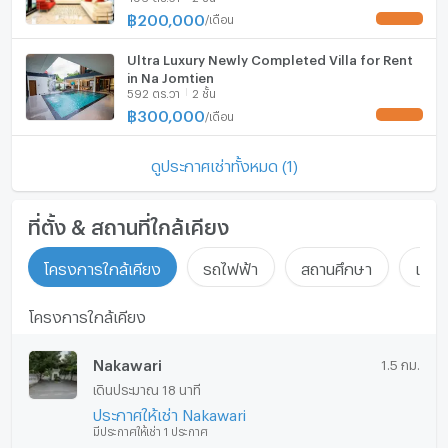
฿
200,000
/
เดือน
UPDATE !
Ultra Luxury Newly Completed Villa for Rent
in Na Jomtien
592 ตร.วา
2 ชั้น
฿
300,000
/
เดือน
UPDATE !
ดูประกาศเช่าทั้งหมด (1)
ที่ตั้ง & สถานที่ใกล้เคียง
โครงการใกล้เคียง
รถไฟฟ้า
สถานศึกษา
แหล่ง
โครงการใกล้เคียง
Nakawari
1.5 กม.
เดินประมาณ 18 นาที
ประกาศให้เช่า Nakawari
มีประกาศให้เช่า 1 ประกาศ