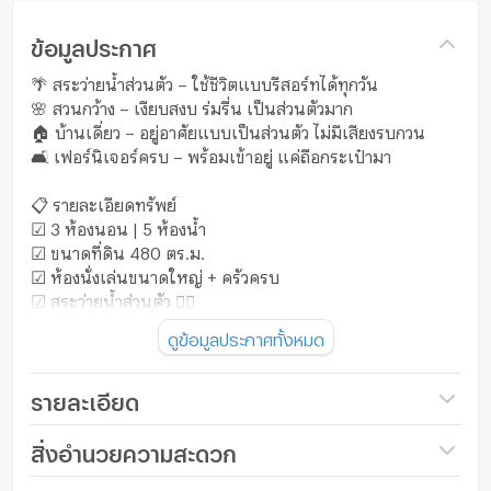
ข้อมูลประกาศ
🌴 สระว่ายน้ำส่วนตัว – ใช้ชีวิตแบบรีสอร์ทได้ทุกวัน
🌸 สวนกว้าง – เงียบสงบ ร่มรื่น เป็นส่วนตัวมาก
🏠 บ้านเดี่ยว – อยู่อาศัยแบบเป็นส่วนตัว ไม่มีเสียงรบกวน
🛋️ เฟอร์นิเจอร์ครบ – พร้อมเข้าอยู่ แค่ถือกระเป๋ามา
📋 รายละเอียดทรัพย์
☑ 3 ห้องนอน | 5 ห้องน้ำ
☑ ขนาดที่ดิน 480 ตร.ม.
☑ ห้องนั่งเล่นขนาดใหญ่ + ครัวครบ
☑ สระว่ายน้ำส่วนตัว 🏊‍♀️
☑ พื้นที่สวน 🌿
ดูข้อมูลประกาศทั้งหมด
🔌 เครื่องใช้ไฟฟ้าครบ
✔ ทีวี
รายละเอียด
✔ ตู้เย็น
✔ เครื่องซักผ้า
ชื่อโครงการ
view talay marina
สิ่งอำนวยความสะดวก
✔ ไมโครเวฟ
ราคา
85,000
✔ เครื่องปรับอากาศ