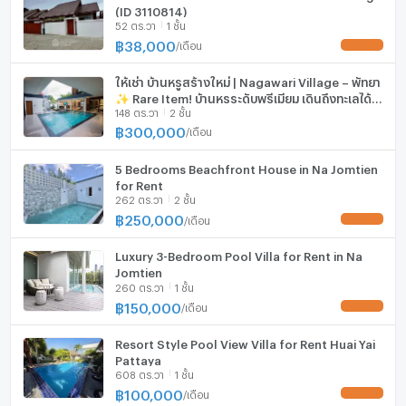
(ID 3110814)
52 ตร.วา
1 ชั้น
ที่จอดรถ
฿
38,000
/
เดือน
UPDATE !
ที่จอดรถจักรยานยนต์
ให้เช่า บ้านหรูสร้างใหม่ | Nagawari Village – พัทยา
✨ Rare Item! บ้านหรูระดับพรีเมียม เดินถึงทะเลได้
มีอินเตอร์เน็ตไร้สาย (Wi-Fi) ในห้องพัก
148 ตร.วา
2 ชั้น
เหมาะอยู่อาศัยจริง ลงทุนปล่อยเช่า ทำรายวัน
฿
300,000
/
เดือน
กล้องวงจรปิด (CCTV)
5 Bedrooms Beachfront House in Na Jomtien
สระว่ายน้ำ
for Rent
262 ตร.วา
2 ชั้น
โรงยิม / ฟิตเนส
฿
250,000
/
เดือน
UPDATE !
ห้องซาวน่า
Luxury 3-Bedroom Pool Villa for Rent in Na
Jomtien
ห้องสตรีม
260 ตร.วา
1 ชั้น
฿
150,000
/
เดือน
UPDATE !
EV-Charger
Resort Style Pool View Villa for Rent Huai Yai
เครื่องซักผ้า
Pattaya
608 ตร.วา
1 ชั้น
ไมโครเวฟ
฿
100,000
/
เดือน
UPDATE !